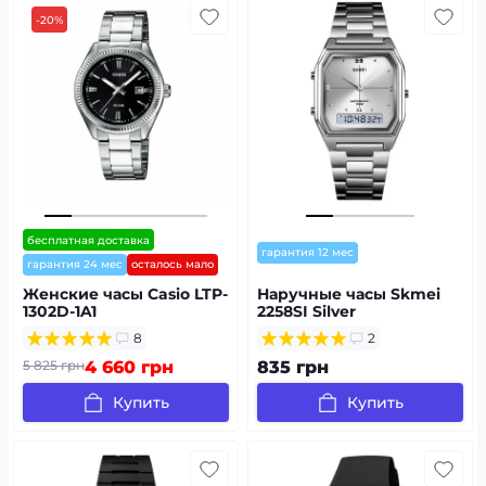
-20%
бесплатная доставка
гарантия 12 мес
гарантия 24 мес
осталось мало
Женские часы Casio LTP-
Наручные часы Skmei
1302D-1A1
2258SI Silver
8
2
5 825 грн
4 660 грн
835 грн
Купить
Купить