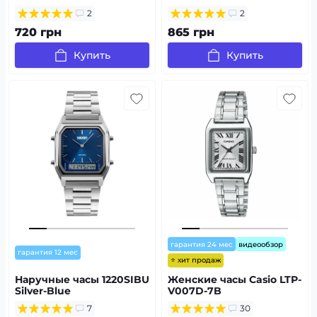
2
2
720 грн
865 грн
Купить
Купить
гарантия 24 мес
видеообзор
гарантия 12 мес
⭐ хит продаж
Наручные часы 1220SIBU
Женские часы Casio LTP-
Silver-Blue
V007D-7B
7
30