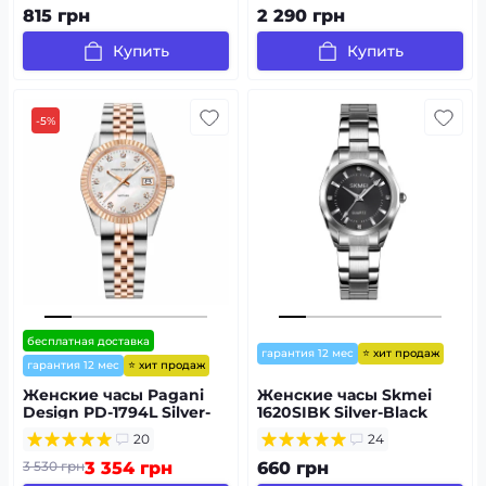
815 грн
2 290 грн
Купить
Купить
-5%
бесплатная доставка
⭐ хит продаж
гарантия 12 мес
⭐ хит продаж
гарантия 12 мес
Женские часы Pagani
Женские часы Skmei
Design PD-1794L Silver-
1620SIBK Silver-Black
Rose Gold-White
20
24
3 530 грн
3 354 грн
660 грн