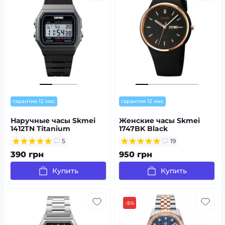
гарантия 12 мес
гарантия 12 мес
Наручные часы Skmei
Женские часы Skmei
1412TN Titanium
1747BK Black
5
19
390 грн
950 грн
Купить
Купить
-5%