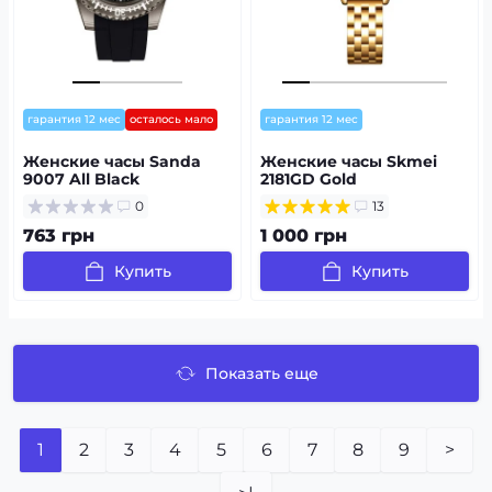
гарантия 12 мес
осталось мало
гарантия 12 мес
Женские часы Sanda
Женские часы Skmei
9007 All Black
2181GD Gold
0
13
763 грн
1 000 грн
Купить
Купить
Показать еще
1
2
3
4
5
6
7
8
9
>