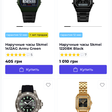
⭐ хит продаж
гарантия 12 мес
гарантия 12 мес
Наручные часы Skmei
Наручные часы Skmei
1412AG Army Green
1220BK Black
5
7
405 грн
1 010 грн
Купить
Купить