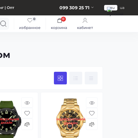
099 309 25 71
г | Опт
ru
ua
0
0
избранное
корзина
кабинет
ом