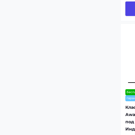
бесп
гара
Кла
Awar
под
Инд