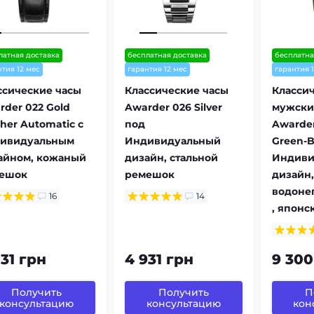
латная доставка
бесплатная доставка
бесплатна
нтия 12 мес
гарантия 12 мес
гарантия 
ссические часы
Классические часы
Класси
rder 022 Gold
Awarder 026 Silver
мужски
her Automatic с
под
Awarde
ивидуальным
Индивидуальный
Green-B
айном, кожаный
дизайн, стальной
Индиви
ешок
ремешок
дизайн,
водоне
16
14
, японс
731 грн
4 931 грн
9 300
Получить
Получить
П
консультацию
консультацию
кон