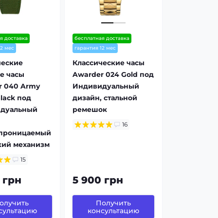
я доставка
бесплатная доставка
12 мес
гарантия 12 мес
ческие
Классические часы
е часы
Awarder 024 Gold под
r 040 Army
Индивидуальный
lack под
дизайн, стальной
дуальный
ремешок
16
проницаемый
кий механизм
15
 грн
5 900 грн
олучить
Получить
сультацию
консультацию