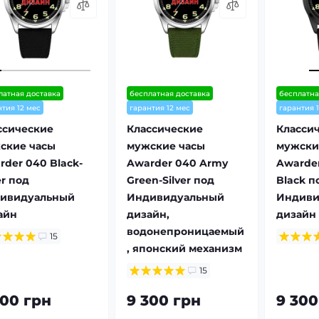
латная доставка
бесплатная доставка
бесплатна
нтия 12 мес
гарантия 12 мес
гарантия 
ссические
Классические
Класси
ские часы
мужские часы
мужски
rder 040 Black-
Awarder 040 Army
Awarder
er под
Green-Silver под
Black п
ивидуальный
Индивидуальный
Индиви
айн
дизайн,
дизайн
водонепроницаемый
15
, японский механизм
15
300 грн
9 300 грн
9 300