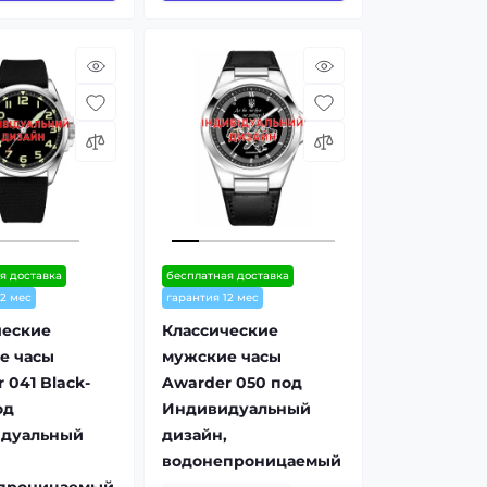
я доставка
бесплатная доставка
12 мес
гарантия 12 мес
ческие
Классические
е часы
мужские часы
 041 Black-
Awarder 050 под
од
Индивидуальный
дуальный
дизайн,
водонепроницаемый
проницаемый