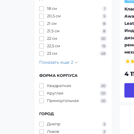
гара
18 см
Кла
1
20,5 см
Awa
5
Lea
21 см
8
Инд
21,5 см
8
диз
22 см
20
рем
22,5 см
15
мех
23 см
49
Показать еще 2
4 1
ФОРМА КОРПУСА
Квадратная
20
Круглая
121
Прямоугольная
20
ГОРОД
Днепр
2
Львов
2