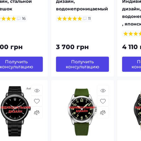
айн, стальной
дизайн,
Индиви
ешок
водонепроницаемый
дизайн,
водоне
16
11
, японс
900 грн
3 700 грн
4 110
Получить
Получить
П
консультацию
консультацию
кон