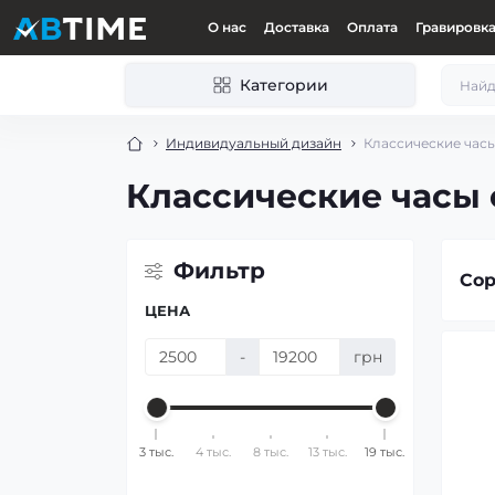
О нас
Доставка
Оплата
Гравировк
Категории
Индивидуальный дизайн
Классические час
Классические часы
Фильтр
Сор
ЦЕНА
-
грн
3 тыс.
4 тыс.
8 тыс.
13 тыс.
19 тыс.