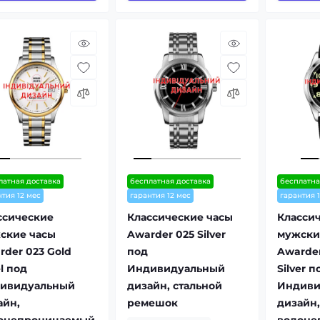
латная доставка
бесплатная доставка
бесплатна
нтия 12 мес
гарантия 12 мес
гарантия 
ссические
Классические часы
Класси
ские часы
Awarder 025 Silver
мужски
rder 023 Gold
под
Awarder
l под
Индивидуальный
Silver п
ивидуальный
дизайн, стальной
Индиви
айн,
ремешок
дизайн,
онепроницаемый
водоне