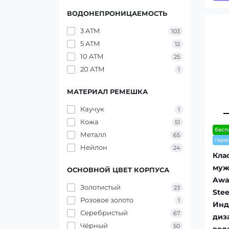
ВОДОНЕПРОНИЦАЕМОСТЬ
3 ATM
103
5 ATM
12
10 ATM
25
20 ATM
1
МАТЕРИАЛ РЕМЕШКА
Каучук
1
Кожа
51
бесп
Металл
65
гара
Нейлон
24
Кла
муж
ОСНОВНОЙ ЦВЕТ КОРПУСА
Awa
Золотистый
23
Stee
Розовое золото
1
Инд
Серебристый
67
диз
Чёрный
50
вод