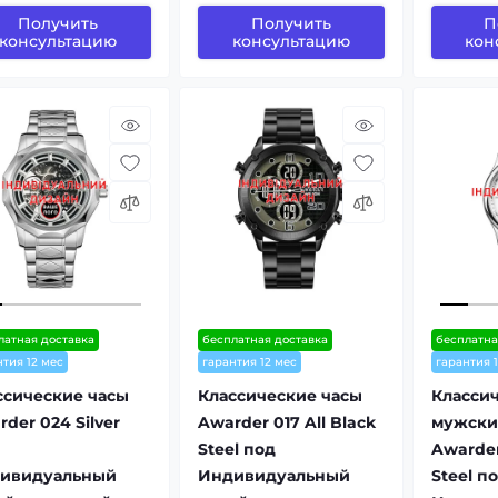
Получить
Получить
П
консультацию
консультацию
кон
латная доставка
бесплатная доставка
бесплатна
нтия 12 мес
гарантия 12 мес
гарантия 
ссические часы
Классические часы
Класси
der 024 Silver
Awarder 017 All Black
мужски
Steel под
Awarder
ивидуальный
Индивидуальный
Steel п