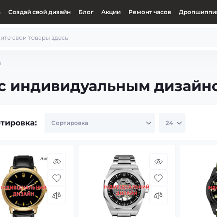
а
Создай свой дизайн
Блог
Акции
Ремонт часов
Дропшиппин
ы
 с индивидуальным дизайн
тировка: