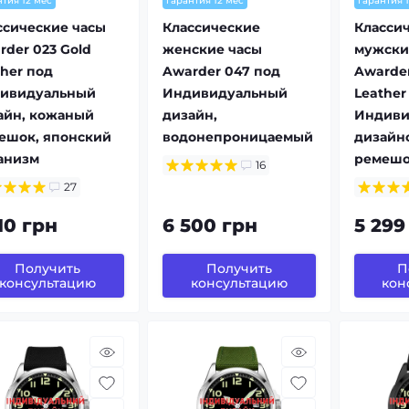
нтия 12 мес
гарантия 12 мес
гарантия 
ссические часы
Классические
Класси
rder 023 Gold
женские часы
мужски
ther под
Awarder 047 под
Awarder 
ивидуальный
Индивидуальный
Leather
айн, кожаный
дизайн,
Индиви
ешок, японский
водонепроницаемый
дизайн
анизм
ремеш
16
27
10 грн
6 500 грн
5 299
Получить
Получить
П
консультацию
консультацию
кон