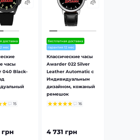
я доставка
бесплатная доставка
12 мес
гарантия 12 мес
ческие
Классические часы
е часы
Awarder 022 Silver
 040 Black-
Leather Automatic с
од
Индивидуальным
дуальный
дизайном, кожаный
ремешок
15
16
 грн
4 731 грн