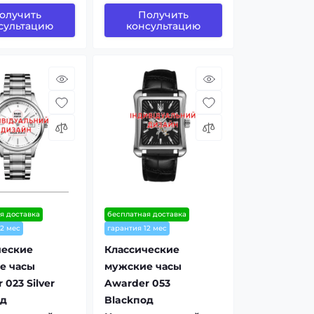
олучить
Получить
сультацию
консультацию
я доставка
бесплатная доставка
12 мес
гарантия 12 мес
ческие
Классические
е часы
мужские часы
 023 Silver
Awarder 053
од
Blackпод