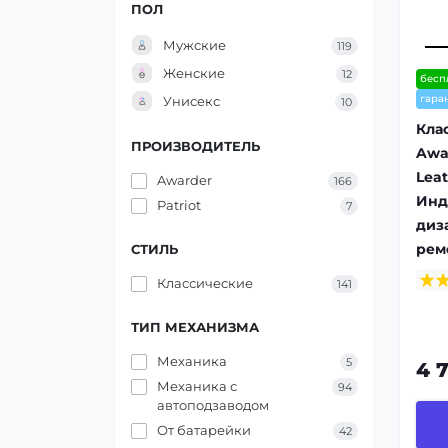
ПОЛ
Мужские
119
Женские
12
бесп
гара
Унисекс
10
Кла
ПРОИЗВОДИТЕЛЬ
Awa
Leat
Awarder
166
Инд
Patriot
7
диз
рем
СТИЛЬ
Классические
141
ТИП МЕХАНИЗМА
Механика
5
4 
Механика с
94
автоподзаводом
От батарейки
42