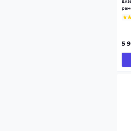
диз
рем
5 