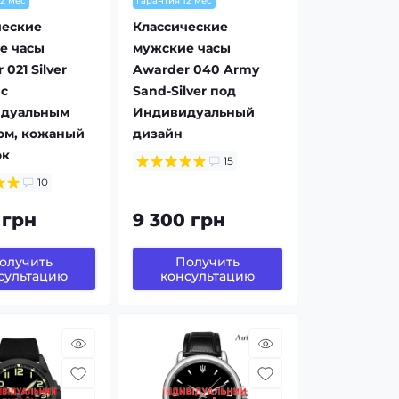
12 мес
гарантия 12 мес
ческие
Классические
е часы
мужские часы
021 Silver
Awarder 040 Army
 с
Sand-Silver под
дуальным
Индивидуальный
ом, кожаный
дизайн
ок
15
10
 грн
9 300 грн
олучить
Получить
сультацию
консультацию