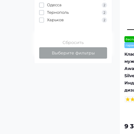
Одесса
2
Тернополь
2
Харьков
2
бесп
Сбросить
гара
Выберите фильтры
Кла
муж
Awa
Silv
Инд
диз
9 