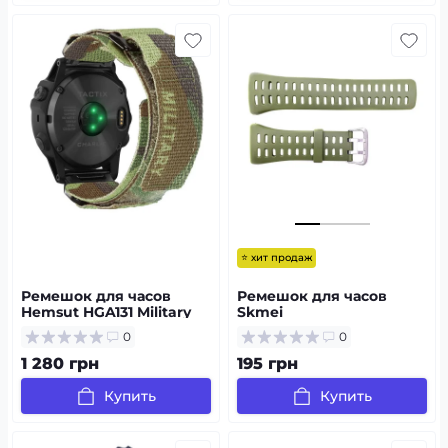
⭐ хит продаж
Ремешок для часов
Ремешок для часов
Hemsut HGA131 Military
Skmei
nylon strap with Velcro
1251/1250/1360/1167AG
0
0
Garmin Camo Green 20
Army Green
mm
1 280 грн
195 грн
Купить
Купить