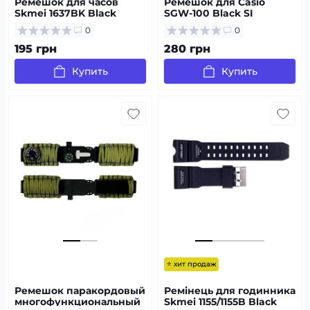
Ремешок для часов
Ремешок для Casio
Skmei 1637BK Black
SGW-100 Black SI
0
0
195 грн
280 грн
Купить
Купить
⭐ хит продаж
Ремешок паракордовый
Ремінець для годинника
многофункциональный
Skmei 1155/1155B Black