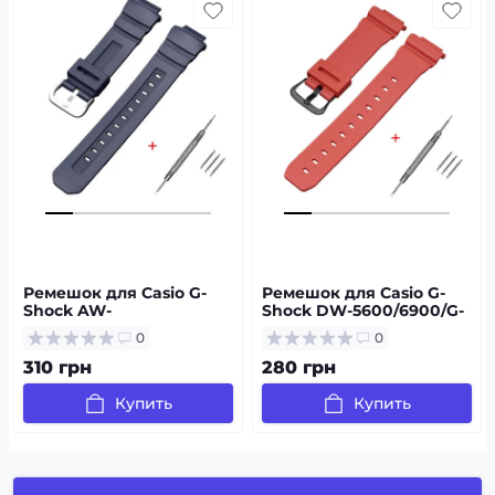
Ремешок для Casio G-
Ремешок для Casio G-
Shock AW-
Shock DW-5600/6900/G-
282B/590/591/5230, AWG-
5600/GW-M5610 Red
0
0
M100/M101, G-7700/7710
Black
Dark Blue Silver
310 грн
280 грн
Купить
Купить