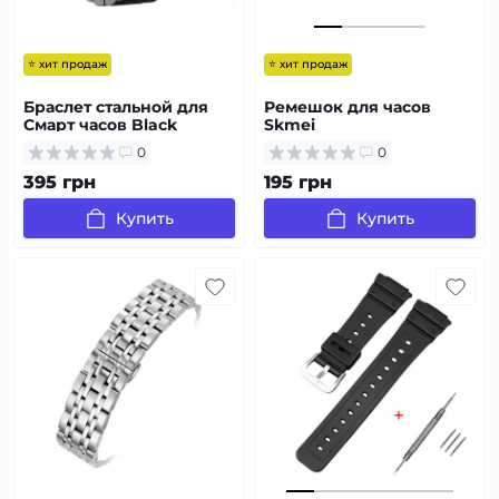
⭐ хит продаж
⭐ хит продаж
Браслет стальной для
Ремешок для часов
Смарт часов Black
Skmei
1251/1250/1360/1167BK
0
0
Black
395 грн
195 грн
Купить
Купить