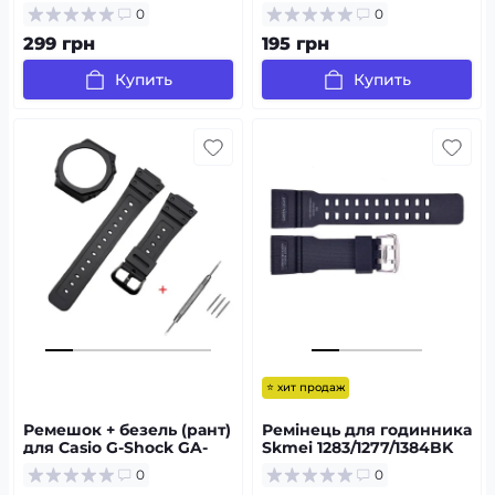
Army Green
0
0
299 грн
195 грн
Купить
Купить
⭐ хит продаж
Ремешок + безель (рант)
Ремінець для годинника
для Casio G-Shock GA-
Skmei 1283/1277/1384BK
2100 Black BK
Black
0
0