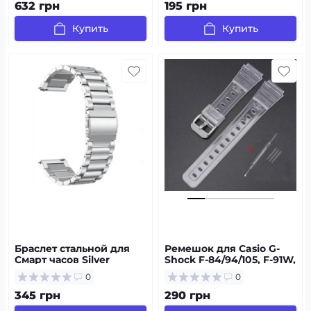
632 грн
195 грн
Купить
Купить
Браслет стальной для
Ремешок для Casio G-
Смарт часов Silver
Shock F-84/94/105, F-91W,
AE1300 Jelly Transparent
0
0
Silver
345 грн
290 грн