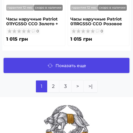
гарантия 12 мес
скоро в наличии
гарантия 12 мес
скоро в наличии
Часы наручные Patriot
Часы наручные Patriot
011YGSSO ССО Золото +
011RGSSO ССО Розовое
Коробка
Золото + Коробка
0
0
1 015 грн
1 015 грн
Показать еще
1
2
3
>
>|