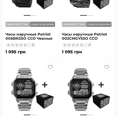
гарантия 12 мес
скоро в наличии
гарантия 12 мес
скоро в наличии
Часы наручные Patriot
Часы наручные Patriot
006BKSSO ССО Черные
002CMGYSSO ССО
+ Коробка
Серый камуфляж +
0
0
Коробка
1 095 грн
1 095 грн