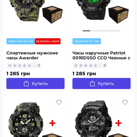
гарантия 12 мес
осталось мало
гарантия 12 мес
Спортивные мужские
Часы наручные Patriot
часы Awarder
001RDSSO ССО Черные с
001CMGRSSO ССО
красным + Коробка
0
0
Зеленый
камуфляж+Коробка
1 285 грн
1 285 грн
Купить
Купить