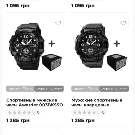
1 095 грн
1 095 грн
гарантия 12 мес
скоро в наличии
гарантия 12 мес
скоро в наличии
Спортивные мужские
Мужские спортивные
часы Awarder 003BKSSO
часы кварцевые
ССО Черные + Коробка
Awarder 004 ССО Army
0
0
Green
1 285 грн
1 285 грн