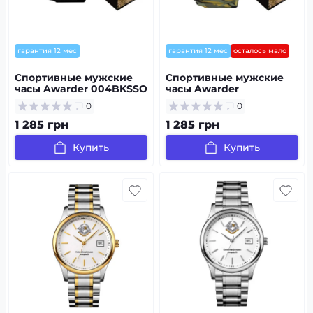
гарантия 12 мес
гарантия 12 мес
осталось мало
Спортивные мужские
Спортивные мужские
часы Awarder 004BKSSO
часы Awarder
ССО Чорні + Коробка
003CMGRSSO ССО
0
0
Зеленый камуфляж +
Коробка
1 285 грн
1 285 грн
Купить
Купить