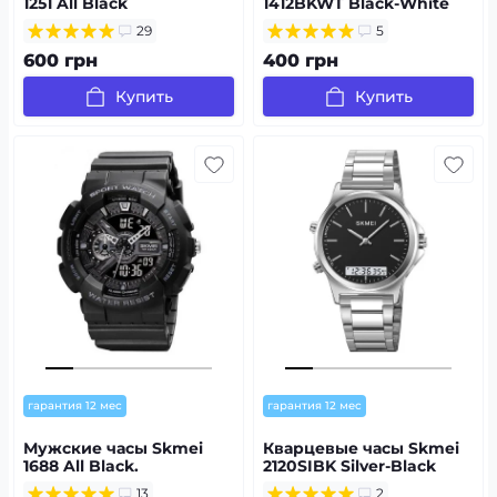
1251 All Black
1412BKWT Black-White
29
5
600 грн
400 грн
Купить
Купить
гарантия 12 мес
гарантия 12 мес
Мужские часы Skmei
Кварцевые часы Skmei
1688 All Black.
2120SIBK Silver-Black
13
2