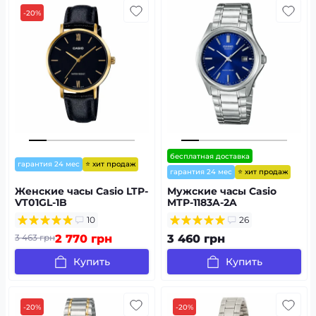
-20%
бесплатная доставка
⭐ хит продаж
гарантия 24 мес
⭐ хит продаж
гарантия 24 мес
Женские часы Casio LTP-
Мужские часы Casio
VT01GL-1B
MTP-1183A-2A
10
26
3 463 грн
2 770 грн
3 460 грн
Купить
Купить
-20%
-20%