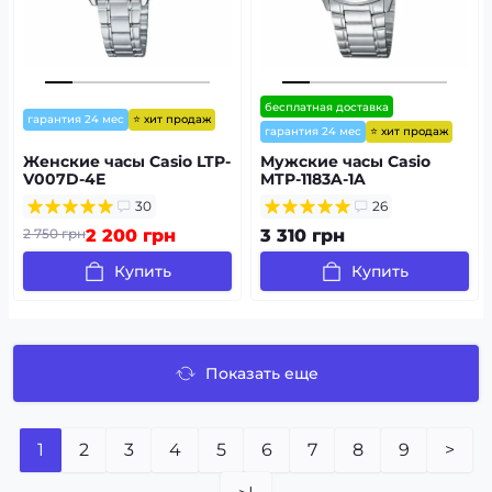
бесплатная доставка
⭐ хит продаж
гарантия 24 мес
⭐ хит продаж
гарантия 24 мес
Женские часы Casio LTP-
Мужские часы Casio
V007D-4E
MTP-1183A-1A
30
26
2 750 грн
2 200 грн
3 310 грн
Купить
Купить
Показать еще
1
2
3
4
5
6
7
8
9
>