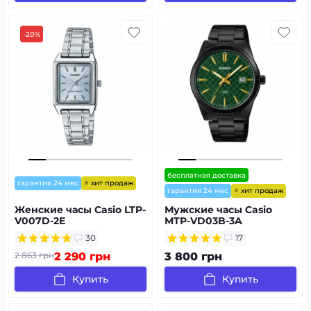
-20%
бесплатная доставка
⭐ хит продаж
гарантия 24 мес
⭐ хит продаж
гарантия 24 мес
Женские часы Casio LTP-
Мужские часы Casio
V007D-2E
MTP-VD03B-3A
30
17
2 863 грн
2 290 грн
3 800 грн
Купить
Купить