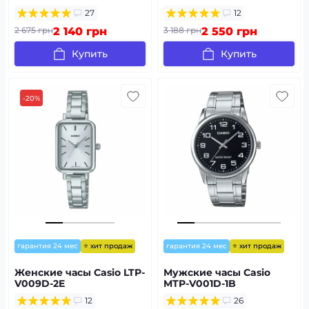
27
12
2 675 грн
2 140 грн
3 188 грн
2 550 грн
Купить
Купить
-20%
⭐ хит продаж
⭐ хит продаж
гарантия 24 мес
гарантия 24 мес
Женские часы Casio LTP-
Мужские часы Casio
V009D-2E
MTP-V001D-1B
12
26