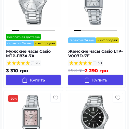
бесплатная доставка
⭐ хит продаж
гарантия 24 мес
⭐ хит продаж
гарантия 24 мес
Мужские часы Casio
Женские часы Casio LTP-
MTP-1183A-7A
V007D-7E
26
30
3 310 грн
2 863 грн
2 290 грн
Купить
Купить
-20%