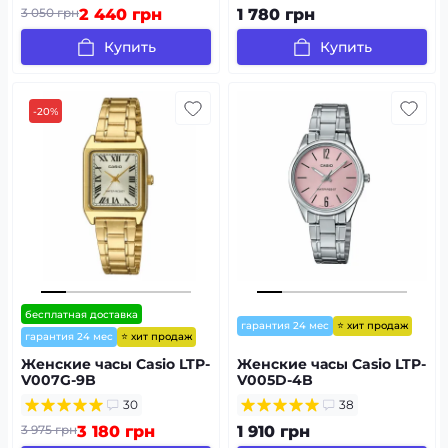
3 050 грн
2 440 грн
1 780 грн
Купить
Купить
-20%
бесплатная доставка
⭐ хит продаж
гарантия 24 мес
⭐ хит продаж
гарантия 24 мес
Женские часы Casio LTP-
Женские часы Casio LTP-
V007G-9B
V005D-4B
30
38
3 975 грн
3 180 грн
1 910 грн