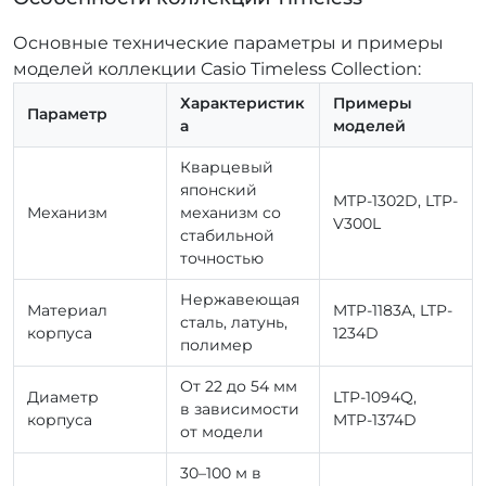
Основные технические параметры и примеры
моделей коллекции Casio Timeless Collection:
Характеристик
Примеры
Параметр
а
моделей
Кварцевый
японский
MTP-1302D, LTP-
Механизм
механизм со
V300L
стабильной
точностью
Нержавеющая
Материал
MTP-1183A, LTP-
сталь, латунь,
корпуса
1234D
полимер
От 22 до 54 мм
Диаметр
LTP-1094Q,
в зависимости
корпуса
MTP-1374D
от модели
30–100 м в