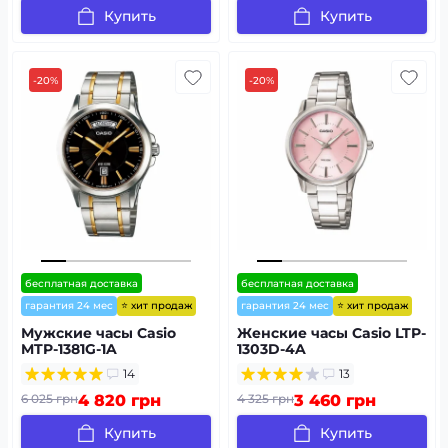
Купить
Купить
-20%
-20%
бесплатная доставка
бесплатная доставка
⭐ хит продаж
⭐ хит продаж
гарантия 24 мес
гарантия 24 мес
Мужские часы Casio
Женские часы Casio LTP-
MTP-1381G-1A
1303D-4A
14
13
6 025 грн
4 820 грн
4 325 грн
3 460 грн
Купить
Купить