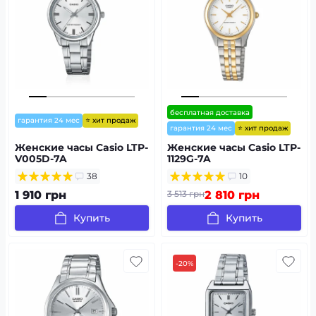
бесплатная доставка
⭐ хит продаж
гарантия 24 мес
⭐ хит продаж
гарантия 24 мес
Женские часы Casio LTP-
Женские часы Casio LTP-
V005D-7A
1129G-7A
38
10
1 910 грн
3 513 грн
2 810 грн
Купить
Купить
-20%