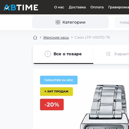
О нас
Доставка
Оплата
Гравировк
Категории
Женские часы
Casio LTP-V007D-7E
Все о товаре
Харак
ГАРАНТИЯ 24 МЕС
⭐ ХИТ ПРОДАЖ
-20%