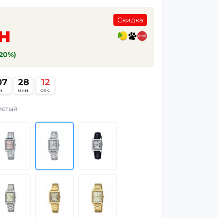
Скидка
н
(20%)
07
28
11
ч.
мин.
сек.
истый