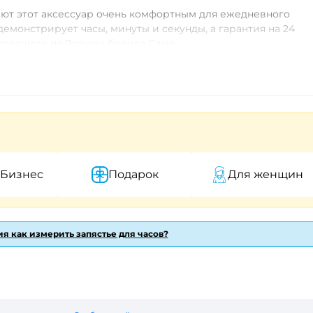
елают этот аксессуар очень комфортным для ежедневного
емонстрирует часы, минуты и секунды, а гарантия на 24
одящего из Японии бренда Casio.
р для женщин, ценящих стиль, простоту и качество.
 Бизнес
Подарок
Для женщин
я как измерить запястье для часов?