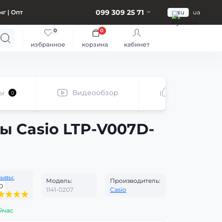
099 309 25 71
г | Опт
ru
ua
0
0
избранное
корзина
кабинет
ы
Видеообзор
Рекомендуе
0
ы Casio LTP-V007D-
зывы:
Модель:
Производитель:
0
1141-0207
Casio
йчас