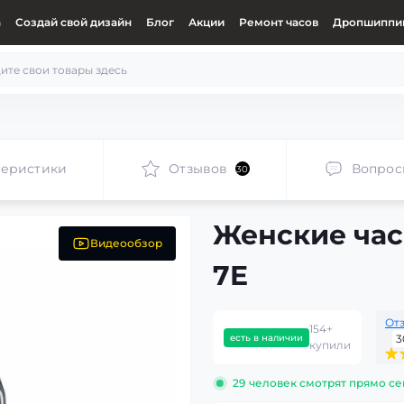
а
Создай свой дизайн
Блог
Акции
Ремонт часов
Дропшиппин
теристики
Отзывов
Вопрос
30
Женские час
Видеообзор
7E
От
154+
есть в наличии
3
купили
29
человек смотрят прямо се