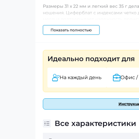
Размеры 31 х 22 мм и легкий вес 35 г д
ношения. Циферблат с индексами четко д
месяца подтверждает надежность происх
Показать полностью
Casio LTP-V007D-7E – это идеальный выбо
Идеально подходит для
На каждый день
Офис /
Инструкци
Все характеристики