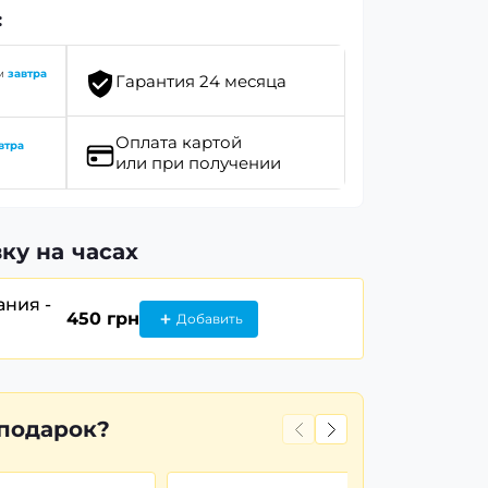
:
им
завтра
Гарантия 24 месяца
Оплата картой
втра
или при получении
ку на часах
ания -
450 грн
Добавить
 подарок?