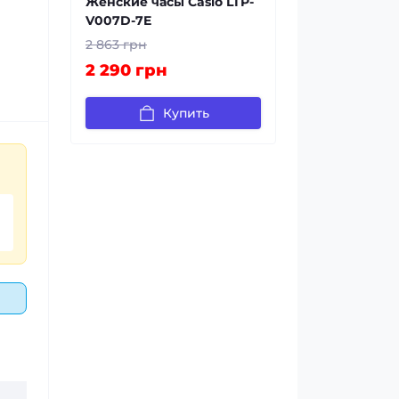
Женские часы Casio LTP-
V007D-7E
2 863 грн
2 290 грн
Купить