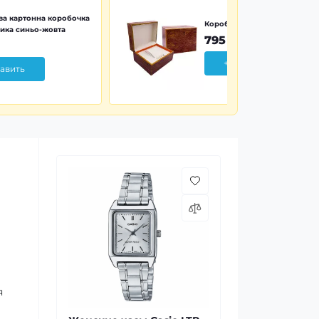
а картонна коробочка
Коробочка дерево Wood Pr
ика синьо-жовта
795 грн
+ Добавить
авить
я