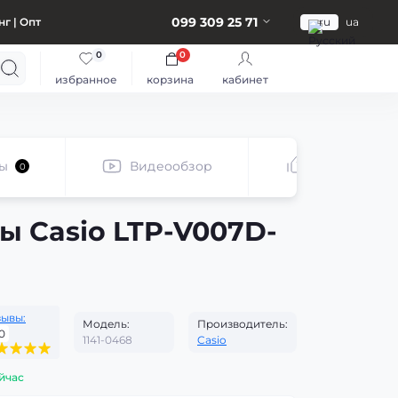
099 309 25 71
г | Опт
ru
ua
0
0
избранное
корзина
кабинет
ы
Видеообзор
Рекомендуе
0
ы Casio LTP-V007D-
зывы:
Модель:
Производитель:
0
1141-0468
Casio
йчас