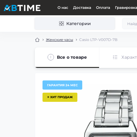
О нас
Доставка
Оплата
Гравировк
Категории
Женские часы
Casio LTP-V007D-7B
Все о товаре
Харак
ГАРАНТИЯ 24 МЕС
⭐ ХИТ ПРОДАЖ