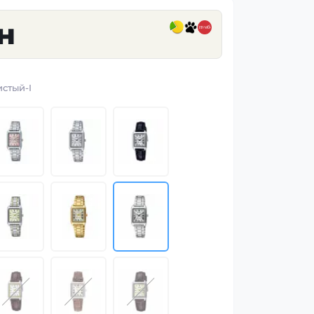
н
стый-I