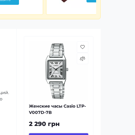
ций.
о
Женские часы Casio LTP-
V007D-7B
2 290 грн