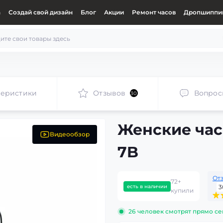
а
Создай свой дизайн
Блог
Акции
Ремонт часов
Дропшиппин
теристики
Отзывов
Вопрос
30
Женские час
Видеообзор
7B
От
72+
есть в наличии
3
купили
26
человек смотрят прямо се