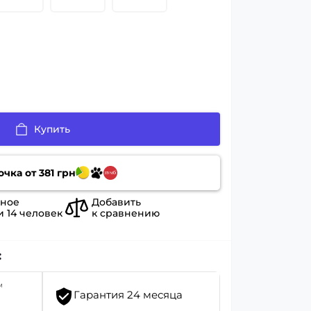
Купить
очка от
381
грн
ное
Добавить
и
14
человек
к сравнению
:
м
Гарантия 24 месяца