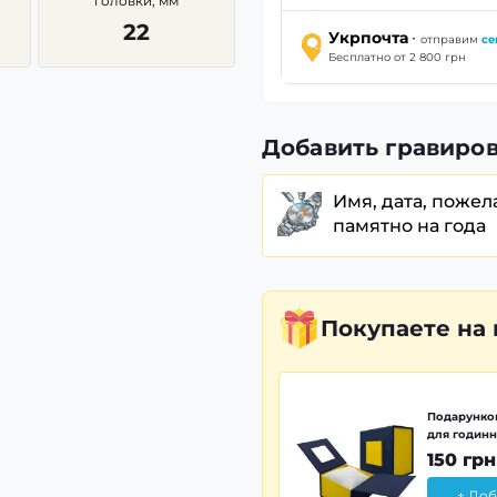
головки, мм
22
·
Укрпочта
отправим
се
Бесплатно от 2 800 грн
Добавить гравиров
Имя, дата, пожел
памятно на года
Покупаете
на
Подарунков
для годинн
150 грн
+ Доб