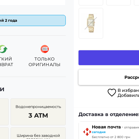
й 2 года
ГКИЙ
ТОЛЬКО
ЗВРАТ
ОРИГИНАЛЫ
Расср
ки
В
избран
Добавил
Водонепроницаемость
Доставка в отделение
3 ATM
·
Новая почта
отправи
сегодня
Ширина без заводной
Бесплатно от 2 800 грн