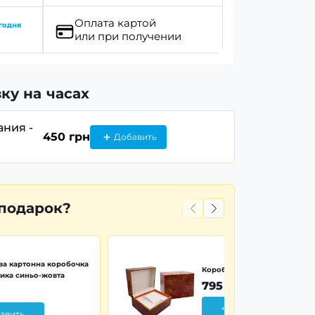
Оплата картой
годня
или при получении
ку на часах
ания -
450 грн
Добавить
 подарок?
а картонна коробочка
Коробочка дерево Wood Pr
ика синьо-жовта
795 грн
+ Добавить
авить