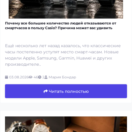
Почему все большее количество людей отказываются от
смартчасов в пользу Casio? Причина может вас удивить
Ещё несколько лет назад казалось, что классические
часы постепенно уступят место смарт-часам. Новые
модели Apple, Samsung, Garmin, Huawei и других
производителе..
03.08.2026
46
2
Мария Бондар
Читать полностью