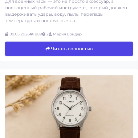
Для военных часы — это не просто аксессуар, а
полноценный рабочий инструмент, который должен
выдерживать удары, воду, пыль, перепады
температуры и постоянные на..
09.05.2026
889
2
Мария Бондар
Читать полностью