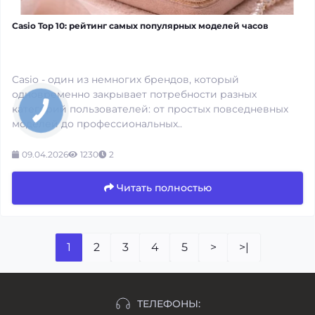
Casio Top 10: рейтинг самых популярных моделей часов
Casio - один из немногих брендов, который
одновременно закрывает потребности разных
категорий пользователей: от простых повседневных
моделей до профессиональных..
09.04.2026
1230
2
Читать полностью
1
2
3
4
5
>
>|
ТЕЛЕФОНЫ: