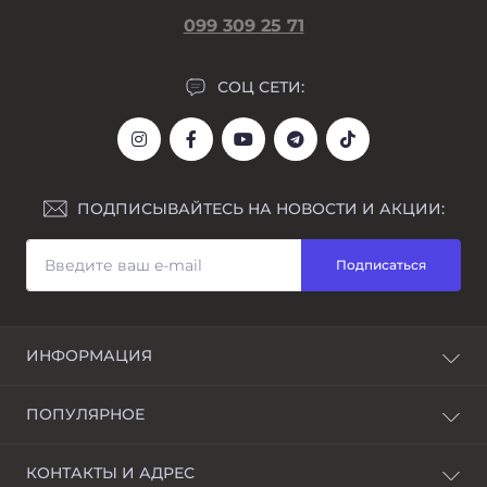
099 309 25 71
СОЦ СЕТИ:
ПОДПИСЫВАЙТЕСЬ НА НОВОСТИ И АКЦИИ:
Подписаться
ИНФОРМАЦИЯ
Блог
ПОПУЛЯРНОЕ
Awarder – бренд наручных часов
Возврат и обмен
Мужские часы
КОНТАКТЫ И АДРЕС
Гравировка
Женские часы