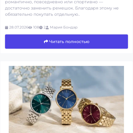
романтично, повседневно или спортивно —
достаточно заменить ремешок. Благодаря этому не
обязательно покупать отдельную..
28.07.2026
108
2
Мария Бондар
Читать полностью