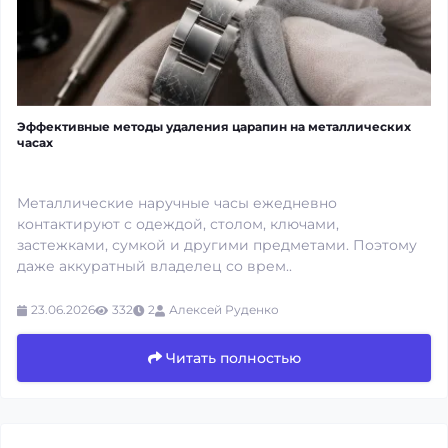
Эффективные методы удаления царапин на металлических
часах
Металлические наручные часы ежедневно
контактируют с одеждой, столом, ключами,
застежками, сумкой и другими предметами. Поэтому
даже аккуратный владелец со врем..
23.06.2026
332
2
Алексей Руденко
Читать полностью