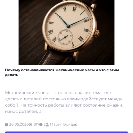
Почему останавливаются механические часы и что с этим
делать
Механические часы — это сложная система, где
десятки деталей постоянно взаимодействуют между
собой. На точность работы влияют состояние смазки,
износ деталей, а..
20.05.2026
817
2
Мария Бондар