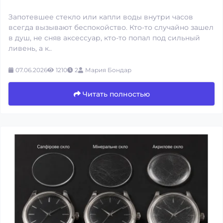
Запотевшее стекло или капли воды внутри часов
всегда вызывают беспокойство. Кто-то случайно зашел
в душ, не сняв аксессуар, кто-то попал под сильный
ливень, а к..
07.06.2026
1210
2
Мария Бондар
Читать полностью