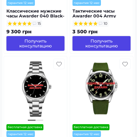
гарантия 12 мес
гарантия 12 мес
Классические мужские
Тактические часы
часы Awarder 040 Black-
Awarder 004 Army
Silver под
Green под
15
10
Индивидуальный
Индивидуальный
дизайн
дизайн,
9 300 грн
3 500 грн
водонепроницаемый,
будильник
Получить
Получить
консультацию
консультацию
бесплатная доставка
бесплатная доставка
гарантия 12 мес
гарантия 12 мес