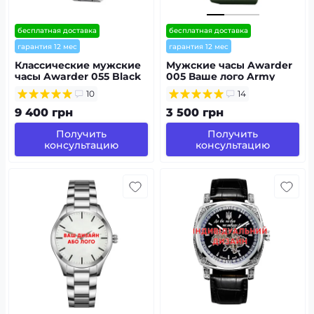
бесплатная доставка
бесплатная доставка
гарантия 12 мес
гарантия 12 мес
Классические мужские
Мужские часы Awarder
часы Awarder 055 Black
005 Ваше лого Army
под Индивидуальный
Green
10
14
дизайн,
водонепроницаемый
9 400 грн
3 500 грн
Получить
Получить
консультацию
консультацию