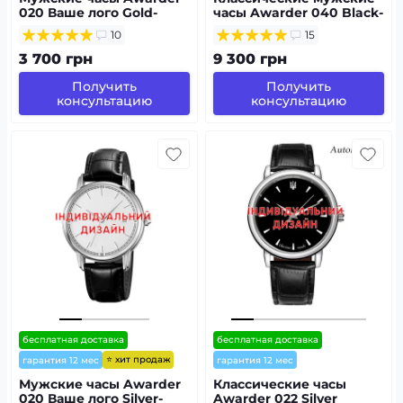
020 Ваше лого Gold-
часы Awarder 040 Black-
Gold, японский
Black под
10
15
механизм
Индивидуальный
дизайн
3 700 грн
9 300 грн
Получить
Получить
консультацию
консультацию
бесплатная доставка
бесплатная доставка
⭐ хит продаж
гарантия 12 мес
гарантия 12 мес
Мужские часы Awarder
Классические часы
020 Ваше лого Silver-
Awarder 022 Silver