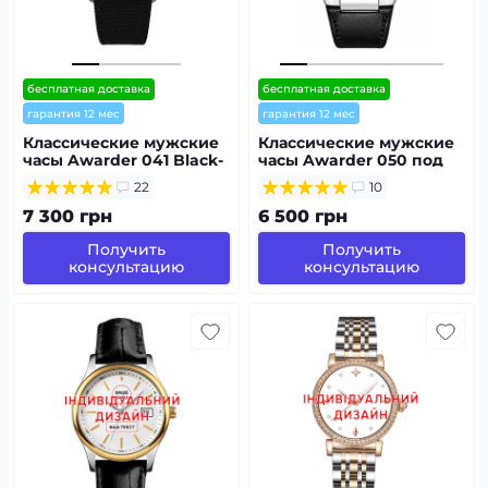
бесплатная доставка
бесплатная доставка
гарантия 12 мес
гарантия 12 мес
Классические мужские
Классические мужские
часы Awarder 041 Black-
часы Awarder 050 под
Silver под
Индивидуальный
22
10
Индивидуальный
дизайн,
дизайн,
водонепроницаемый
7 300 грн
6 500 грн
водонепроницаемый,
японский механизм
Получить
Получить
консультацию
консультацию