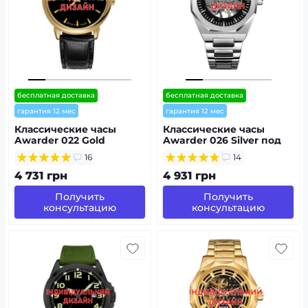
бесплатная доставка
бесплатная доставка
гарантия 12 мес
гарантия 12 мес
Классические часы
Классические часы
Awarder 022 Gold
Awarder 026 Silver под
Leather Automatic с
Индивидуальный
16
14
Индивидуальным
дизайн, стальной
дизайном, кожаный
ремешок
4 731 грн
4 931 грн
ремешок
Получить
Получить
консультацию
консультацию