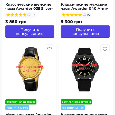
Классические женские
Классические мужские
часы Awarder 035 Silver-
часы Awarder 040 Army
Black Metal под
Green-Silver под
10
15
Индивидуальный
Индивидуальный
дизайн
дизайн,
3 850 грн
9 300 грн
водонепроницаемый,
японский механизм
Получить
Получить
консультацию
консультацию
бесплатная доставка
бесплатная доставка
гарантия 12 мес
гарантия 12 мес
Мужские часы Awarder
Классические мужские