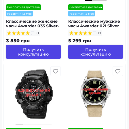
бесплатная доставка
бесплатная доставка
гарантия 12 мес
гарантия 12 мес
Классические женские
Классические мужские
часы Awarder 035 Silver-
часы Awarder 021 Silver
White Metal под
Leather с
10
10
Индивидуальный
Индивидуальным
дизайн
дизайном, кожаный
3 850 грн
5 299 грн
ремешок
Получить
Получить
консультацию
консультацию