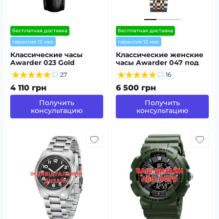
бесплатная доставка
бесплатная доставка
гарантия 12 мес
гарантия 12 мес
Классические часы
Классические женские
Awarder 023 Gold
часы Awarder 047 под
Leather под
Индивидуальный
27
16
Индивидуальный
дизайн,
дизайн, кожаный
водонепроницаемый
4 110 грн
6 500 грн
ремешок, японский
механизм
Получить
Получить
консультацию
консультацию