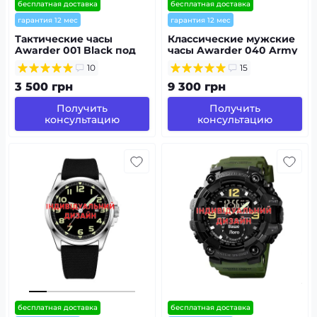
бесплатная доставка
бесплатная доставка
гарантия 12 мес
гарантия 12 мес
Тактические часы
Классические мужские
Awarder 001 Black под
часы Awarder 040 Army
Индивидуальный
Sand-Silver под
10
15
дизайн,
Индивидуальный
водонепроницаемый,
дизайн
3 500 грн
9 300 грн
будильник
Получить
Получить
консультацию
консультацию
бесплатная доставка
бесплатная доставка