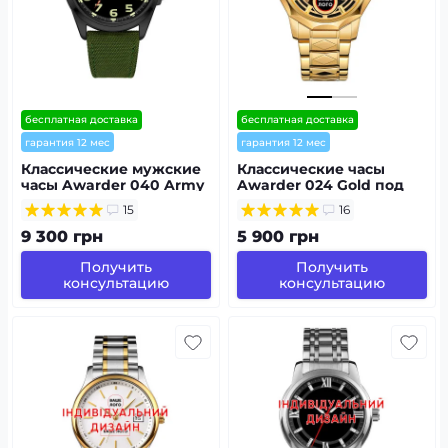
бесплатная доставка
бесплатная доставка
гарантия 12 мес
гарантия 12 мес
Классические мужские
Классические часы
часы Awarder 040 Army
Awarder 024 Gold под
Green-Black под
Индивидуальный
15
16
Индивидуальный
дизайн, стальной
дизайн,
ремешок
9 300 грн
5 900 грн
водонепроницаемый,
японский механизм
Получить
Получить
консультацию
консультацию