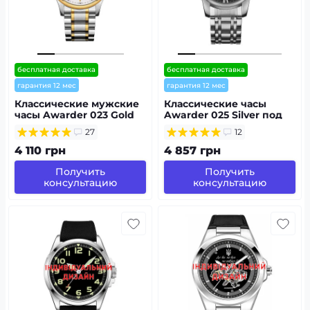
бесплатная доставка
бесплатная доставка
гарантия 12 мес
гарантия 12 мес
Классические мужские
Классические часы
часы Awarder 023 Gold
Awarder 025 Silver под
Steel под
Индивидуальный
27
12
Индивидуальный
дизайн, стальной
дизайн,
ремешок
4 110 грн
4 857 грн
водонепроницаемый,
японский механизм
Получить
Получить
консультацию
консультацию