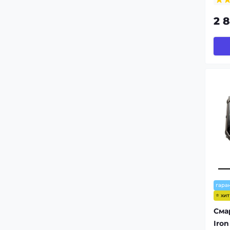
2 
гара
⭐ хи
Сма
Iron