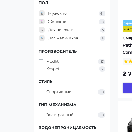
ПОЛ
Мужские
61
Женские
18
гара
⭐ хи
Для девочек
5
Сма
Для мальчиков
6
Pat
ПРОИЗВОДИТЕЛЬ
Com
Modfit
113
Kospet
31
2 
СТИЛЬ
Спортивные
90
ТИП МЕХАНИЗМА
Электронный
90
ВОДОНЕПРОНИЦАЕМОСТЬ