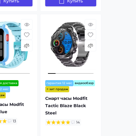
Купить
Купить
я доставка
гарантия 12 мес
видеообзор
⭐ хит продаж
12 мес
даж
Смарт часы Modfit
асы Modfit
Tactic Blaze Black
lue
Steel
13
14