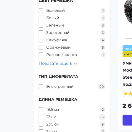
ЦВЕТ РЕМЕШКА
Бежевый
1
Белый
1
Зеленый
3
Золотистый
3
Камуфляж
4
Оранжевый
5
гара
Розовое золото
⭐ хи
1
Умн
Показать еще 6
Modf
ТИП ЦИФЕРБЛАТА
Ste
под
Электронный
90
ДЛИНА РЕМЕШКА
2 
19,5 см
2
23 см
16
23,5 см
9
24 см
7