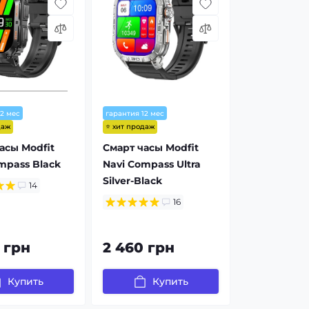
12 мес
гарантия 12 мес
даж
⭐ хит продаж
асы Modfit
Смарт часы Modfit
mpass Black
Navi Compass Ultra
Silver-Black
14
16
 грн
2 460 грн
Купить
Купить