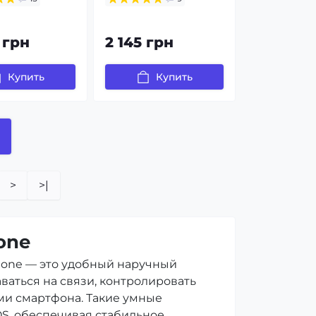
 грн
2 145 грн
Купить
Купить
>
>|
one
hone — это удобный наручный
аваться на связи, контролировать
ми смартфона. Такие умные
iOS, обеспечивая стабильное