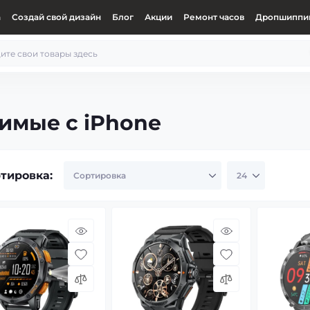
а
Создай свой дизайн
Блог
Акции
Ремонт часов
Дропшиппин
имые с iPhone
тировка: