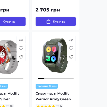
 грн
2 705 грн
Купить
Купить
12 мес
гарантия 12 мес
асы Modfit
Смарт часы Modfit
Silver
Warrior Army Green
15
9