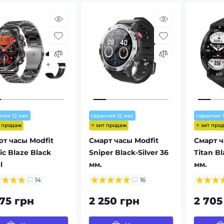
нтия 12 мес
гарантия 12 мес
гарантия 
т продаж
⭐ хит продаж
⭐ хит про
рт часы Modfit
Смарт часы Modfit
Смарт ч
ic Blaze Black
Sniper Black-Silver 36
Titan Bl
l
мм.
мм.
14
16
575 грн
2 250 грн
2 705