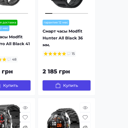
я доставка
гарантия 12 мес
12 мес
Смарт часы Modfit
асы Modfit
Hunter All Black 36
ro All Black 41
мм.
15
48
 грн
2 185 грн
Купить
Купить