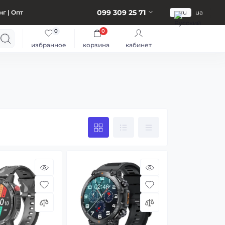
099 309 25 71
г | Опт
ru
ua
0
0
избранное
корзина
кабинет