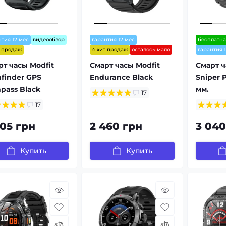
нтия 12 мес
видеообзор
гарантия 12 мес
бесплатна
т продаж
⭐ хит продаж
осталось мало
гарантия 
рт часы Modfit
Смарт часы Modfit
Смарт ч
hfinder GPS
Endurance Black
Sniper P
pass Black
мм.
17
17
705 грн
2 460 грн
3 040
Купить
Купить