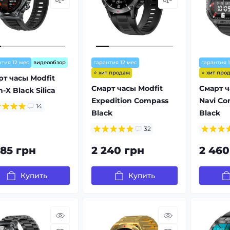
нтия 12 мес
видеообзор
гарантия 12 мес
гарантия 
⭐ хит продаж
⭐ хит про
рт часы Modfit
Смарт часы Modfit
Смарт ч
n-X Black Silica
Expedition Compass
Navi Co
14
Black
Black
32
485 грн
2 240 грн
2 460
Купить
Купить