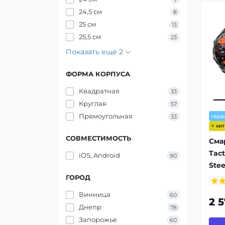
24,5 см
8
25 см
13
25,5 см
23
Показать еще 2
ФОРМА КОРПУСА
Квадратная
33
Круглая
57
Прямоугольная
гара
33
⭐ хи
СОВМЕСТИМОСТЬ
Сма
Tact
iOS, Android
90
Stee
ГОРОД
Винница
60
2 
Днепр
78
Запорожье
60