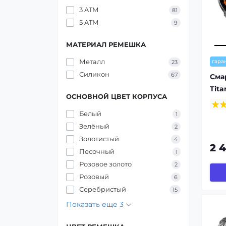
3 ATM
81
5 ATM
9
МАТЕРИАЛ РЕМЕШКА
Металл
гара
23
Силикон
67
Сма
Tita
ОСНОВНОЙ ЦВЕТ КОРПУСА
Белый
1
Зелёный
2
Золотистый
4
2 
Песочный
1
Розовое золото
2
Розовый
6
Серебристый
15
Показать еще 3