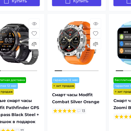
Купить
Купить
латная доставка
гарантия 12 мес
бесплатна
⭐ хит продаж
нтия 12 мес
гарантия 
т продаж
⭐ хит про
Смарт часы Modfit
ые смарт часы
Смарт ч
Combat Silver Orange
it Pathfinder GPS
Zoomi B
13
ass Black Steel +
ешок в подарок
17