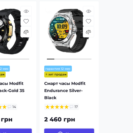
12 мес
гарантия 12 мес
даж
⭐ хит продаж
асы Modfit
Смарт часы Modfit
ack-Gold 35
Endurance Silver-
Black
14
17
 грн
2 460 грн