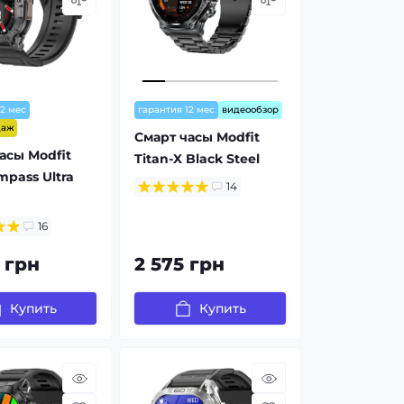
12 мес
гарантия 12 мес
видеообзор
даж
Смарт часы Modfit
асы Modfit
Titan-X Black Steel
mpass Ultra
14
16
 грн
2 575 грн
Купить
Купить