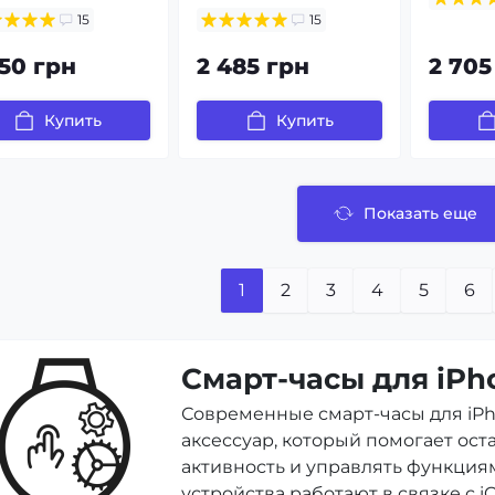
15
15
250 грн
2 485 грн
2 705
Купить
Купить
Показать еще
1
2
3
4
5
6
Смарт-часы для iPh
Современные смарт-часы для iP
аксессуар, который помогает ост
активность и управлять функция
устройства работают в связке с 