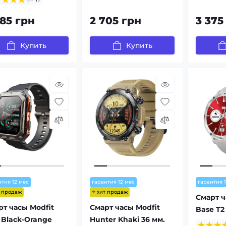
885 грн
2 705 грн
3 375
Купить
Купить
нтия 12 мес
гарантия 12 мес
гарантия 
т продаж
⭐ хит продаж
Смарт ч
рт часы Modfit
Смарт часы Modfit
Base T2 
 Black-Orange
Hunter Khaki 36 мм.