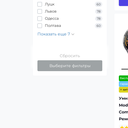
Луцк
60
Львов
78
Одесса
78
Полтава
60
Показать еще 7
Сбросить
Выберите фильтры
бесп
гара
⭐ хи
Умн
Modf
Comp
Рем