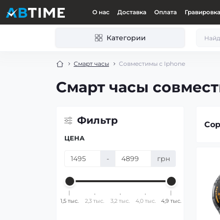
О нас
Доставка
Оплата
Гравировк
Категории
Смарт часы
Совместимы с Iphone
Смарт часы совмест
Фильтр
Сор
ЦЕНА
-
грн
1,5 тыс.
2,3 тыс.
3,2 тыс.
4,0 тыс.
4,9 тыс.