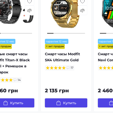
нтия 12 мес
гарантия 12 мес
гарантия 
т продаж
⭐ хит продаж
⭐ хит про
ые смарт часы
Смарт часы Modfit
Смарт ч
it Titan-X Black
SK4 Ultimate Gold
Navi Co
el + Ремешок в
17
арок
14
660 грн
2 135 грн
2 460
Купить
Купить