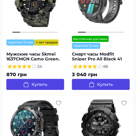
бесплатная доставка
⭐ хит продаж
гарантия 12 мес
гарантия 12 мес
Мужские часы Skmei
Смарт часы Modfit
1637CMGN Camo Green.
Sniper Pro All Black 41
мм.
24
48
870 грн
3 040 грн
Купить
Купить