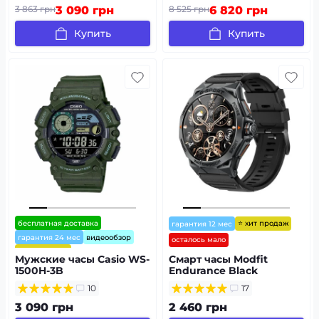
Япония.
3 863 грн
3 090 грн
8 525 грн
6 820 грн
Купить
Купить
бесплатная доставка
⭐ хит продаж
гарантия 12 мес
гарантия 24 мес
видеообзор
осталось мало
⭐ хит продаж
Мужские часы Casio WS-
Смарт часы Modfit
1500H-3B
Endurance Black
10
17
3 090 грн
2 460 грн