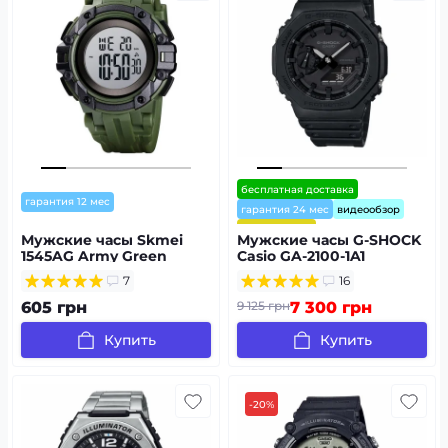
бесплатная доставка
гарантия 12 мес
гарантия 24 мес
видеообзор
⭐ хит продаж
Мужские часы Skmei
Мужские часы G-SHOCK
1545AG Army Green
Casio GA-2100-1A1
7
16
605 грн
9 125 грн
7 300 грн
Купить
Купить
-20%