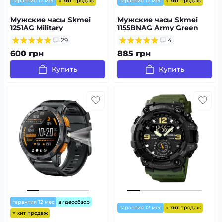
⭐ хит продаж
⭐ хит продаж
гарантия 12 мес
гарантия 12 мес
Мужские часы Skmei
Мужские часы Skmei
1251AG Military
1155BNAG Army Green
29
4
600 грн
885 грн
Купить
Купить
гарантия 12 мес
видеообзор
⭐ хит продаж
гарантия 12 мес
⭐ хит продаж