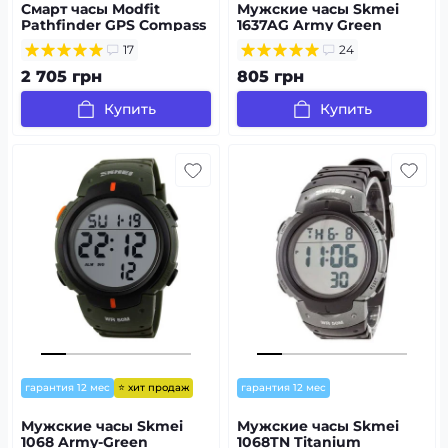
Смарт часы Modfit
Мужские часы Skmei
Pathfinder GPS Compass
1637AG Army Green
Black
17
24
2 705 грн
805 грн
Купить
Купить
⭐ хит продаж
гарантия 12 мес
гарантия 12 мес
Мужские часы Skmei
Мужские часы Skmei
1068 Army-Green
1068TN Titanium