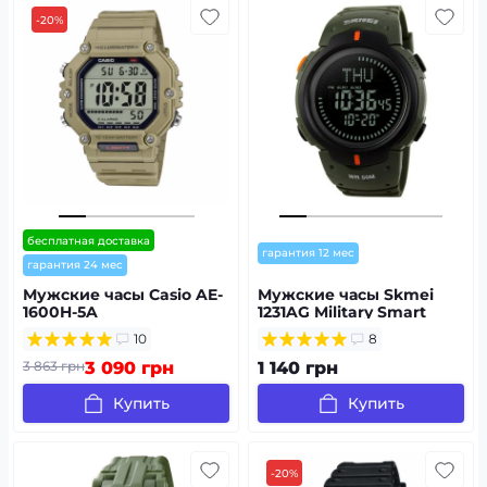
-20%
бесплатная доставка
гарантия 12 мес
гарантия 24 мес
Мужские часы Casio AE-
Мужские часы Skmei
1600H-5A
1231AG Military Smart
Watch + Compass
10
8
3 863 грн
3 090 грн
1 140 грн
Купить
Купить
-20%