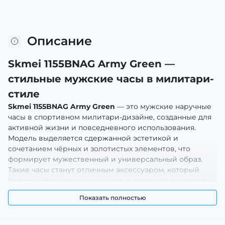
Описание
Skmei 1155BNAG Army Green —
стильные мужские часы в милитари-
стиле
Skmei 1155BNAG Army Green
— это мужские наручные
часы в спортивном милитари-дизайне, созданные для
активной жизни и повседневного использования.
Модель выделяется сдержанной эстетикой и
сочетанием чёрных и золотистых элементов, что
формирует мужественный и универсальный образ.
Такие часы станут отличным аксессуаром, который
подчеркнёт индивидуальность и дополнит ваш стиль
как в повседневной жизни, так и во время активного
Показать полностью
отдыха, прогулок или встреч в неформальной
обстановке.