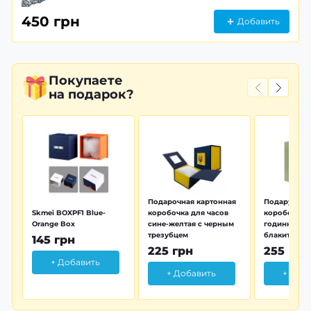
450 грн
Добавить
Покупаете
на подарок?
Подарочная картонная
Подарунков
Skmei BOXPF1 Blue-
коробочка для часов
коробочка 
Orange Box
сине-желтая с черным
годинника з
трезубцем
блакитна тр
145 грн
225 грн
255 грн
+ Добавить
+ Добавить
+ Доб