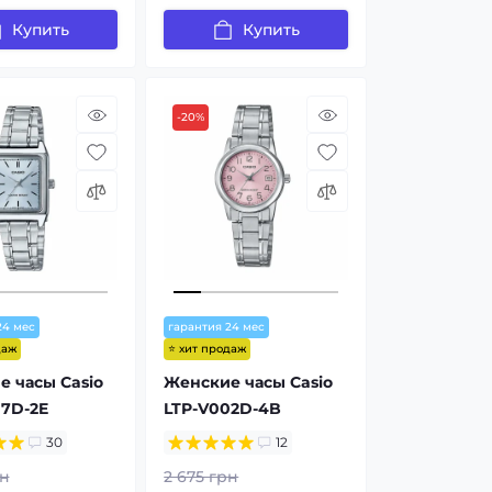
Купить
Купить
-20%
24 мес
гарантия 24 мес
даж
⭐ хит продаж
 часы Casio
Женские часы Casio
07D-2E
LTP-V002D-4B
30
12
рн
2 675 грн