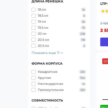
ДЛИНА РЕМЕШКА
LTP
18 см
16
18,5 см
5
19 см
35
3 18
19,5 см
75
2 5
20 см
238
20,5 см
118
20.5 см
2
Показать еще 11
-20
ФОРМА КОРПУСА
Квадратная
330
Круглая
704
Нестандартная
14
Прямоугольная
330
СОВМЕСТИМОСТЬ
бесп