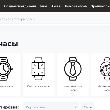
а
Создай свой дизайн
Блог
Акции
Ремонт часов
Дропшиппин
часы
глые часы
Квадратные часы
Классические
Механич
часы
час
тировка: