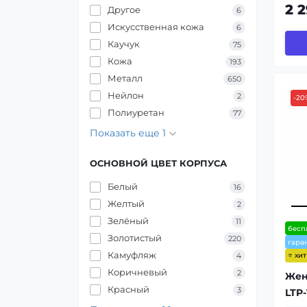
2 
Другое
6
Искусственная кожа
6
Каучук
75
Кожа
193
Металл
650
Нейлон
2
-20
Полиуретан
77
Показать еще 1
ОСНОВНОЙ ЦВЕТ КОРПУСА
Белый
16
Желтый
2
Зелёный
11
бесп
Золотистый
220
гара
Камуфляж
4
⭐ хи
Коричневый
2
Жен
Красный
3
LTP