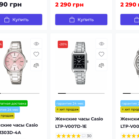
290 грн
2 290 грн
2 290
Купить
Купить
%
-20%
латная доставка
гарантия 24 мес
гарантия 
⭐ хит продаж
⭐ хит про
нтия 24 мес
т продаж
Женские часы Casio
Женские
ские часы Casio
LTP-V007D-1E
LTP-V00
-1303D-4A
30