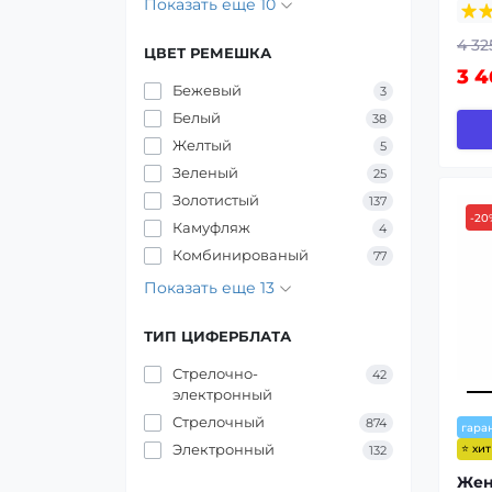
Показать еще 10
4 32
ЦВЕТ РЕМЕШКА
3 4
Бежевый
3
Белый
38
Желтый
5
Зеленый
25
Золотистый
137
-20
Камуфляж
4
Комбинированый
77
Показать еще 13
ТИП ЦИФЕРБЛАТА
Стрелочно-
42
электронный
Стрелочный
874
гара
Электронный
⭐ хи
132
Жен