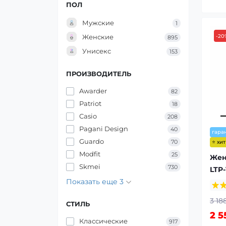
ПОЛ
Мужские
1
Женские
-20
895
Унисекс
153
ПРОИЗВОДИТЕЛЬ
Awarder
82
Patriot
18
Casio
208
Pagani Design
40
гара
Guardo
70
⭐ хи
Modfit
25
Жен
Skmei
730
LTP
Показать еще 3
3 18
СТИЛЬ
2 5
Классические
917