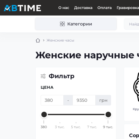
О нас
Доставка
Оплата
Гравировк
Категории
Женские часы
Женские наручные 
Фильтр
ЦЕНА
-
грн
Кру
380
3 тыс.
5 тыс.
7 тыс.
9 тыс.
Сор