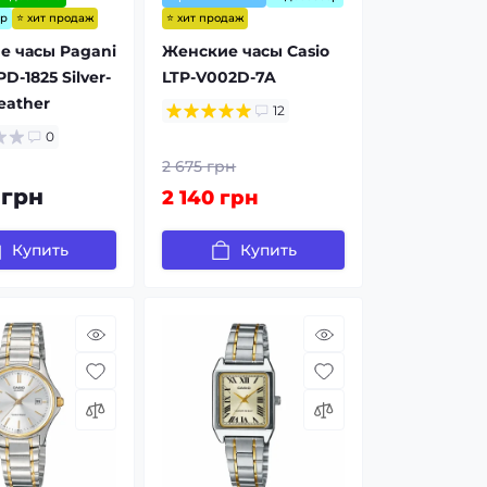
⭐ хит продаж
⭐ хит продаж
ор
е часы Pagani
Женские часы Casio
D-1825 Silver-
LTP-V002D-7A
eather
12
0
2 675 грн
 грн
2 140 грн
Купить
Купить