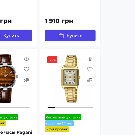
 грн
1 910 грн
Купить
Купить
-20%
я доставка
бесплатная доставка
даж
гарантия 24 мес
⭐ хит продаж
е часы Pagani