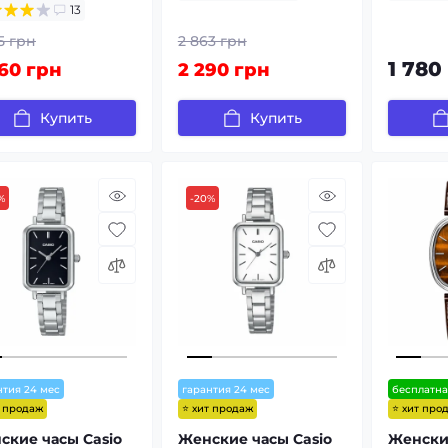
13
5 грн
2 863 грн
1 780
60 грн
2 290 грн
Купить
Купить
%
-20%
нтия 24 мес
гарантия 24 мес
бесплатна
т продаж
⭐ хит продаж
⭐ хит про
ские часы Casio
Женские часы Casio
Женски