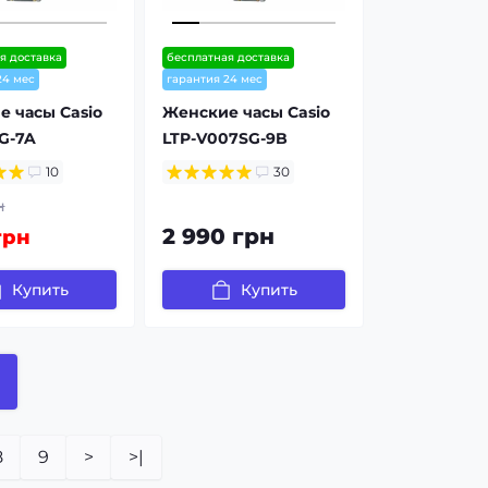
я доставка
бесплатная доставка
24 мес
гарантия 24 мес
 часы Casio
Женские часы Casio
3G-7A
LTP-V007SG-9B
10
30
н
2 990 грн
грн
Купить
Купить
8
9
>
>|