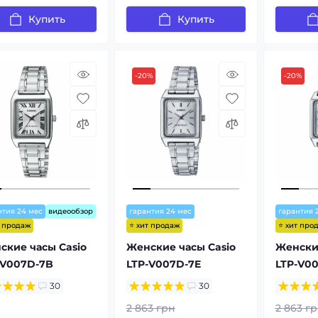
Купить
Купить
-20%
-20%
нтия 24 мес
видеообзор
гарантия 24 мес
гарантия 
т продаж
⭐ хит продаж
⭐ хит про
ские часы Casio
Женские часы Casio
Женские
-V007D-7B
LTP-V007D-7E
LTP-V0
30
30
2 863 грн
2 863 г