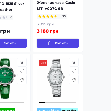
Женские часы Casio
D-1825 Silver-
LTP-V007G-9B
eather
30
0
3 975 грн
 грн
3 180 грн
Купить
Купить
-20%
я доставка
гарантия 24 мес
видеообзор