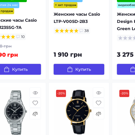
⭐ хит продаж
нтия 24 мес
видеообз
т продаж
Женские часы Casio
Женски
ские часы Casio
LTP-V005D-2B3
Design P
1235SG-7A
Green L
38
10
8 грн
1 910 грн
3 275
90 грн
Купить
Купить
-20%
-20%