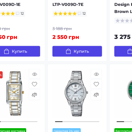
-V009D-1E
LTP-V009D-7E
Design P
Brown L
12
12
8 грн
3 188 грн
3 275
50 грн
2 550 грн
Купить
Купить
%
латная доставка
гарантия 24 мес
бесплатна