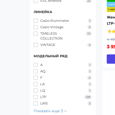
iOS, Android
22
гара
⭐ хи
ЛИНЕЙКА
Жен
Casio Illuminator
1
LTP-
Casio Vintage
5
TIMELESS
111
COLLECTION
4 48
VINTAGE
4
3 5
МОДЕЛЬНЫЙ РЯД
A
1
AQ
1
F
4
LA
1
LQ
1
LTP
109
LWS
3
Показать еще 3