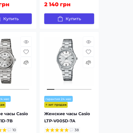
 грн
2 140 грн
Купить
Купить
24 мес
гарантия 24 мес
даж
⭐ хит продаж
 часы Casio
Женские часы Casio
1D-7B
LTP-V005D-7A
10
38