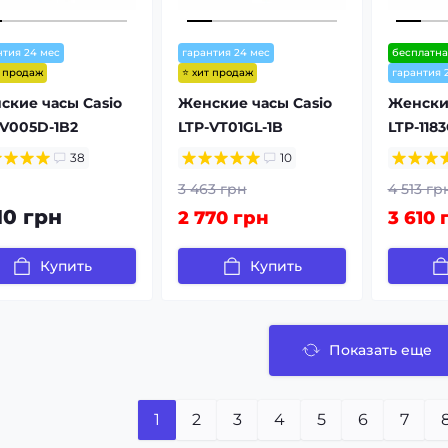
нтия 24 мес
гарантия 24 мес
бесплатна
т продаж
⭐ хит продаж
гарантия 
ские часы Casio
Женские часы Casio
Женские
-V005D-1B2
LTP-VT01GL-1B
LTP-118
38
10
3 463 грн
4 513 гр
10 грн
2 770 грн
3 610 
Купить
Купить
Показать еще
1
2
3
4
5
6
7