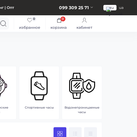
099 309 25 71
г | Опт
ru
ua
0
0
избранное
корзина
кабинет
еские
Спортивные часы
Водонепроницаемые
ы
часы