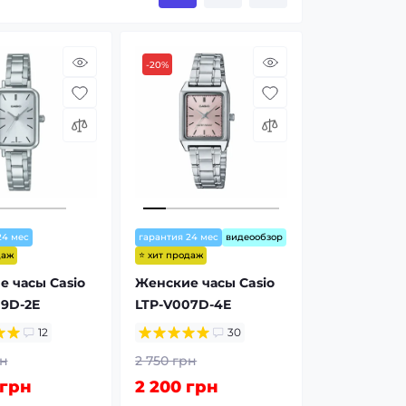
-20%
24 мес
гарантия 24 мес
видеообзор
даж
⭐ хит продаж
 часы Casio
Женские часы Casio
09D-2E
LTP-V007D-4E
12
30
рн
2 750 грн
 грн
2 200 грн