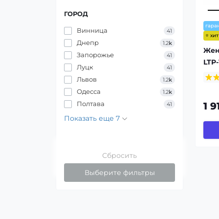
ГОРОД
гара
Винница
41
⭐ хи
Днепр
1.2
k
Жен
Запорожье
41
LTP
Луцк
41
Львов
1.2
k
Одесса
1.2
k
Полтава
1 9
41
Показать еще 7
Сбросить
Выберите фильтры