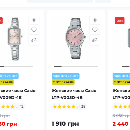
%
-20%
нтия 24 мес
гарантия 24 мес
гарантия 
т продаж
⭐ хит продаж
⭐ хит про
ские часы Casio
Женские часы Casio
Женские
-V009D-4E
LTP-V005D-4B
LTP-V0
12
38
8 грн
3 050 г
1 910 грн
50 грн
2 440