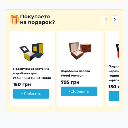
Покупаете
на подарок?
Подарунков
Подарункова картонна
Коробочка дерево
коробочка 
коробочка для
Wood Premium
годинника 
годинника синьо-жовта
червона
795 грн
150 грн
150 грн
+ Добавить
+ Добавить
+ Доб