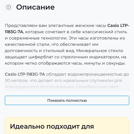
Описание
Представляем вам элегантные женские часы
Casio LTP-
1183G-7A
, которые сочетают в себе классический стиль
и современные технологии. Эти часы изготовлены из
качественной стали, что обеспечивает им
долговечность и стильный вид. Минеральное стекло
защищает циферблат со стрелочным индикатором, на
котором четко отображаются часы, минуты и секунды.
Casio LTP-1183G-7A
обладает водонепроницаемостью до
30 метров, что делает его идеальным спутником для
повседневного использования. Серебристый цвет
корпуса и ремешка придает ему универсальность,
подходя к любому образу. Эти часы также оборудованы
Показать полностью
удобным браслетом, который легко регулируется под
любое запястье.
Купив
Casio LTP-1183G-7A
, вы получаете не только
Идеально подходит для
стильный аксессуар, но и надежного помощника на