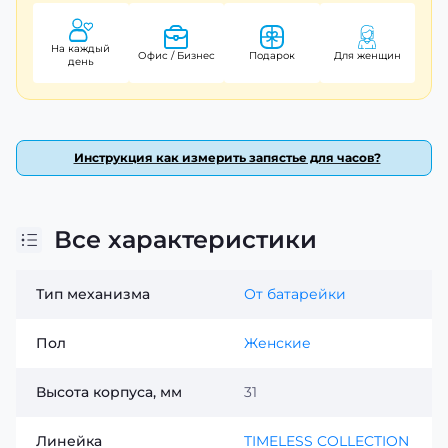
каждый день, с гарантией 24 месяца. Используйте эти
часы для подчеркивания вашего индивидуального
стиля!
На каждый
Офис / Бизнес
Подарок
Для женщин
день
Инструкция как измерить запястье для часов?
Все характеристики
Тип механизма
От батарейки
Пол
Женские
Высота корпуса, мм
31
Линейка
TIMELESS COLLECTION