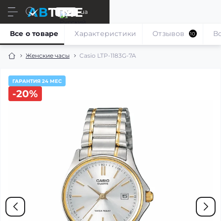
ru
ua
Все о товаре
Характеристики
Отзывов
В
10
Женские часы
Casio LTP-1183G-7A
ГАРАНТИЯ 24 МЕС
-20%