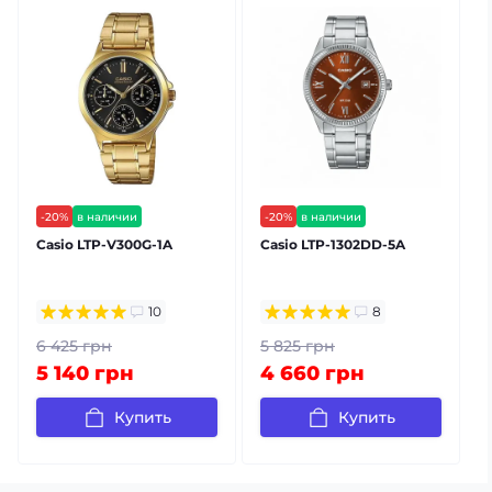
-20%
в наличии
-20%
в наличии
бесплатная доставка
бесплатная доставка
Casio LTP-V300G-1A
Casio LTP-1302DD-5A
C
гарантия 24 мес
гарантия 24 мес
10
8
6 425 грн
5 825 грн
5 140 грн
4 660 грн
Купить
Купить