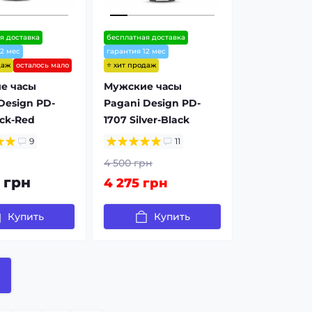
я доставка
бесплатная доставка
12 мес
гарантия 12 мес
даж
⭐ хит продаж
осталось мало
е часы
Мужские часы
Design PD-
Pagani Design PD-
ack-Red
1707 Silver-Black
9
11
4 500 грн
 грн
4 275 грн
Купить
Купить