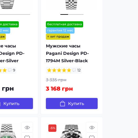
я доставка
бесплатная доставка
12 мес
гарантия 12 мес
даж
⭐ хит продаж
е часы
Мужские часы
Design PD-
Pagani Design PD-
er-Silver
1794M Silver-Black
9
12
3 335 грн
 грн
3 168 грн
Купить
Купить
-5%