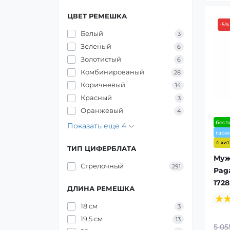
ЦВЕТ РЕМЕШКА
-5%
Белый
3
Зеленый
6
Золотистый
6
Комбинированый
28
Коричневый
14
Красный
3
Оранжевый
4
бесп
Показать еще 4
гара
⭐ хи
ТИП ЦИФЕРБЛАТА
Муж
Стрелочный
291
Pag
1728
ДЛИНА РЕМЕШКА
18 см
3
19,5 см
13
5 05