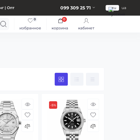
099 309 25 71
г | Опт
ru
ua
0
0
избранное
корзина
кабинет
-5%