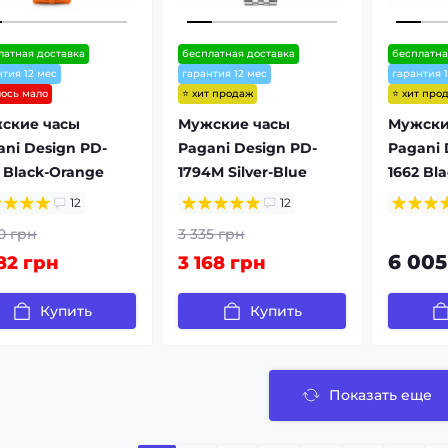
латная доставка
бесплатная доставка
бесплатна
нтия 12 мес
гарантия 12 мес
гарантия 
⭐ хит продаж
⭐ хит про
лось мало
ские часы
Мужские часы
Мужски
ani Design PD-
Pagani Design PD-
Pagani 
 Black-Orange
1794M Silver-Blue
1662 Bl
12
12
0 грн
3 335 грн
6 005
82 грн
3 168 грн
Купить
Купить
Показать еще