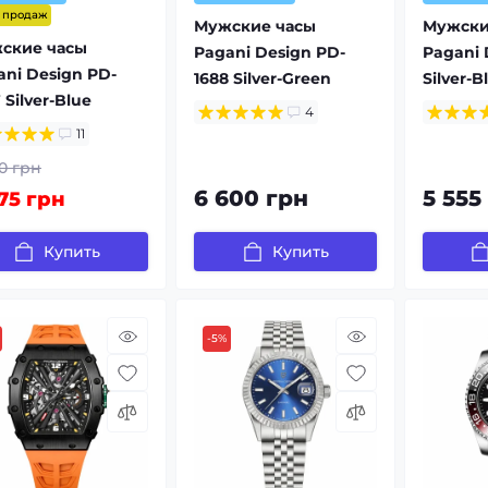
т продаж
Мужские часы
Мужски
ские часы
Pagani Design PD-
Pagani 
ani Design PD-
1688 Silver-Green
Silver-B
 Silver-Blue
4
11
0 грн
6 600 грн
5 555
75 грн
Купить
Купить
-5%