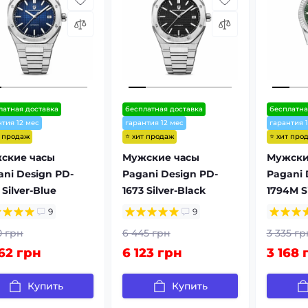
латная доставка
бесплатная доставка
бесплатна
нтия 12 мес
гарантия 12 мес
гарантия 
т продаж
⭐ хит продаж
⭐ хит про
ские часы
Мужские часы
Мужски
ani Design PD-
Pagani Design PD-
Pagani 
 Silver-Blue
1673 Silver-Black
1794M S
9
9
0 грн
6 445 грн
3 335 гр
62 грн
6 123 грн
3 168 
Купить
Купить