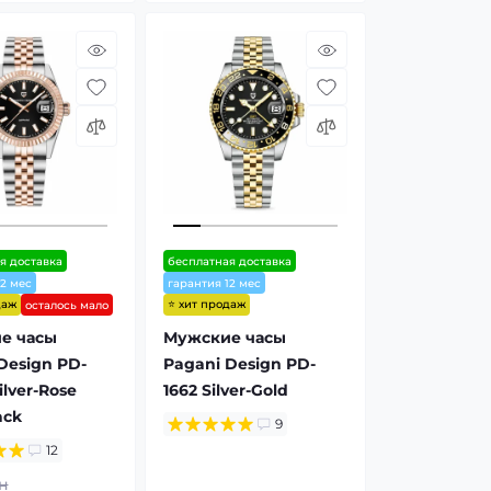
я доставка
бесплатная доставка
12 мес
гарантия 12 мес
даж
⭐ хит продаж
осталось мало
е часы
Мужские часы
Design PD-
Pagani Design PD-
ilver-Rose
1662 Silver-Gold
ack
9
12
н