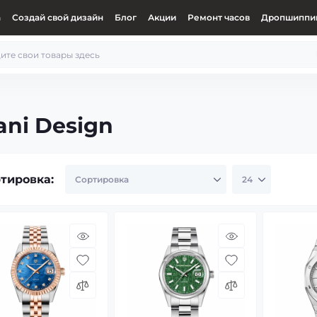
а
Создай свой дизайн
Блог
Акции
Ремонт часов
Дропшиппин
ni Design
тировка: