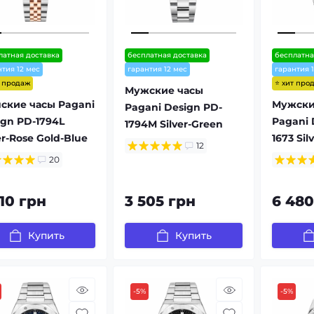
латная доставка
бесплатная доставка
бесплатна
нтия 12 мес
гарантия 12 мес
гарантия 
т продаж
⭐ хит про
Мужские часы
ские часы Pagani
Мужски
Pagani Design PD-
ign PD-1794L
Pagani 
1794M Silver-Green
er-Rose Gold-Blue
1673 Silv
12
20
710 грн
3 505 грн
6 480
Купить
Купить
-5%
-5%