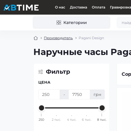
О нас
Доставка
Оплата
Гравировк
Категории
Производитель
Pagani Design
Наручные часы Paga
Фильтр
Сор
ЦЕНА
-
грн
250
2 тыс.
4 тыс.
6 тыс.
8 тыс.