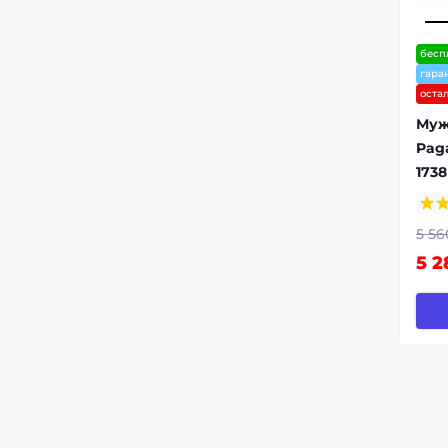
бесп
гара
оста
Муж
Pag
1738
5 56
5 2