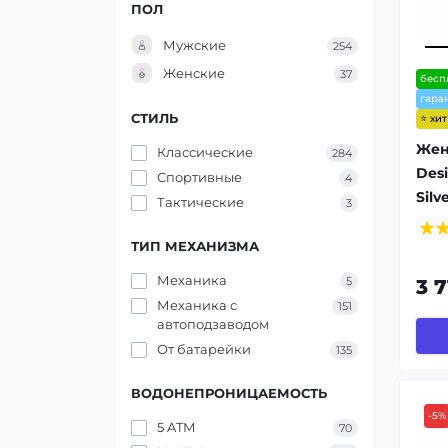
ПОЛ
Мужские
254
Женские
37
бесп
гара
СТИЛЬ
⭐ хи
Жен
Классические
284
Des
Спортивные
4
Silv
Тактические
3
ТИП МЕХАНИЗМА
Механика
5
3 
Механика с
151
автоподзаводом
От батарейки
135
ВОДОНЕПРОНИЦАЕМОСТЬ
-5%
5 ATM
70