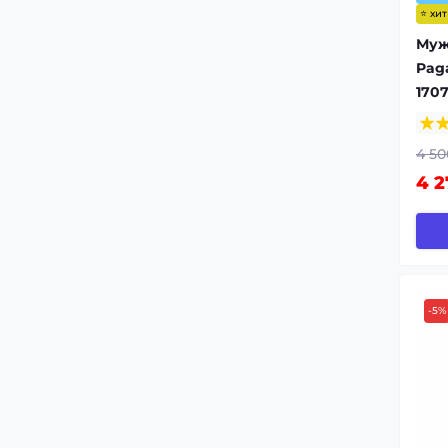
⭐ хи
Муж
Pag
1707
4 50
4 2
-5%