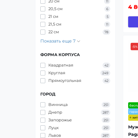
20 см
11
4 8
20,5 см
6
21 см
5
21,5 см
11
22 см
78
Показать еще 7
-5%
ФОРМА КОРПУСА
Квадратная
42
Круглая
249
Прямоугольная
42
ГОРОД
Винница
251
бесп
гара
Днепр
287
⭐ хи
Запорожье
251
Муж
Луцк
251
Pag
Львов
287