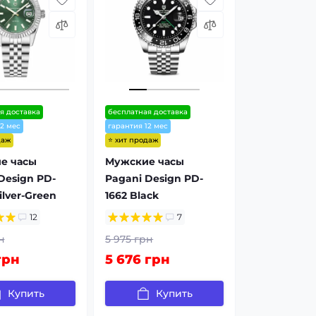
я доставка
бесплатная доставка
12 мес
гарантия 12 мес
даж
⭐ хит продаж
е часы
Мужские часы
Design PD-
Pagani Design PD-
ilver-Green
1662 Black
12
7
н
5 975 грн
грн
5 676 грн
Купить
Купить