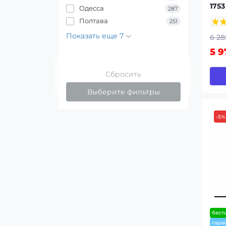
1753
Одесса
287
Полтава
251
Показать еще 7
6 28
5 9
Сбросить
Выберите фильтры
-5%
бесп
гара