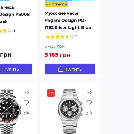
⭐ хит продаж
е часы
Мужские часы
Design YS008
Pagani Design PD-
lack
1752 Silver-Light-Blue
11
11
5 435 грн
 грн
5 163 грн
Купить
Купить
-5%