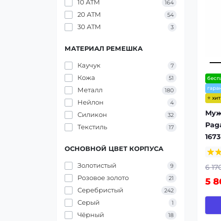
10 ATM
164
20 ATM
54
30 ATM
3
МАТЕРИАЛ РЕМЕШКА
Каучук
7
Кожа
51
бесп
гара
Металл
180
⭐ хи
Нейлон
4
Муж
Силикон
32
Pag
Текстиль
17
1673
ОСНОВНОЙ ЦВЕТ КОРПУСА
Золотистый
9
6 17
Розовое золото
21
5 8
Серебристый
242
Серый
1
Чёрный
18