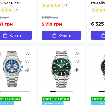
 Silver-Black
1783 Sil
9
9
5 грн
6 020 грн
6 325
71 грн
5 719 грн
Купить
Купить
латная доставка
бесплатная доставка
бесплатна
нтия 12 мес
гарантия 12 мес
гарантия 