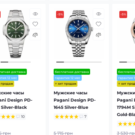
-5%
-5%
латная доставка
бесплатная доставка
бесплатна
нтия 12 мес
гарантия 12 мес
гарантия 
т продаж
⭐ хит продаж
⭐ хит про
ские часы
Мужские часы
Мужски
ani Design PD-
Pagani Design PD-
Pagani 
 Silver-Black
1645 Silver-Blue
1794M S
Gold-Bl
10
7
5 грн
5 715 грн
3 530 гр