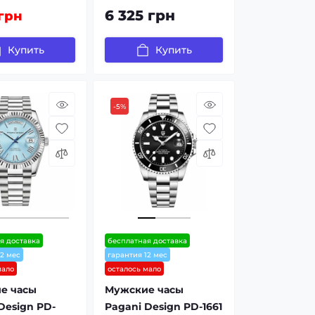
6 325 грн
 грн
Купить
Купить
-5%
я доставка
бесплатная доставка
12 мес
гарантия 12 мес
мало
осталось мало
е часы
Мужские часы
Design PD-
Pagani Design PD-1661