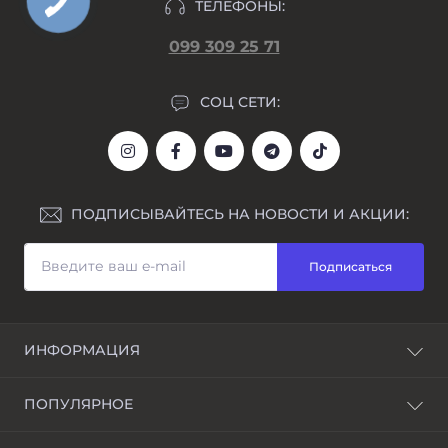
ТЕЛЕФОНЫ:
099 309 25 71
СОЦ СЕТИ:
ПОДПИСЫВАЙТЕСЬ НА НОВОСТИ И АКЦИИ:
Подписаться
ИНФОРМАЦИЯ
Блог
ПОПУЛЯРНОЕ
Awarder – бренд наручных часов
Возврат и обмен
Мужские часы