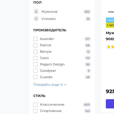
ПОЛ
Мужские
832
Унисекс
35
гара
⭐ хи
ПРОИЗВОДИТЕЛЬ
Муж
9069
Awarder
217
Patriot
68
Benyar
12
Casio
113
Pagani Design
96
Goodyear
9
Guardo
48
Показать еще 4
92
СТИЛЬ
Классические
669
Спортивные
163