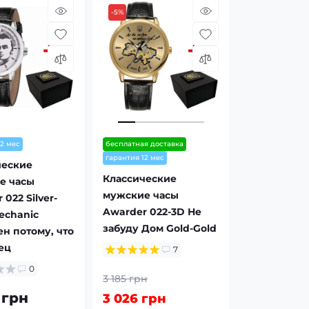
-5%
12 мес
бесплатная доставка
гарантия 12 мес
ческие
Классические
е часы
мужские часы
022 Silver-
Awarder 022-3D Не
echanic
забуду Дом Gold-Gold
н потому, что
ец
7
0
3 185 грн
 грн
3 026 грн