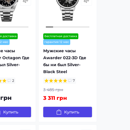
я доставка
бесплатная доставка
12 мес
гарантия 12 мес
е часы
Мужские часы
 Octagon Где
Awarder 022-3D Где
л Silver-
бы ни был Silver-
Black Steel
2
7
3 485 грн
 грн
3 311 грн
Купить
Купить