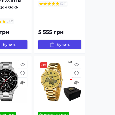
 022-3D Не
11
Дом Gold-
7
 грн
5 555 грн
Купить
Купить
-5%
я доставка
бесплатная доставка