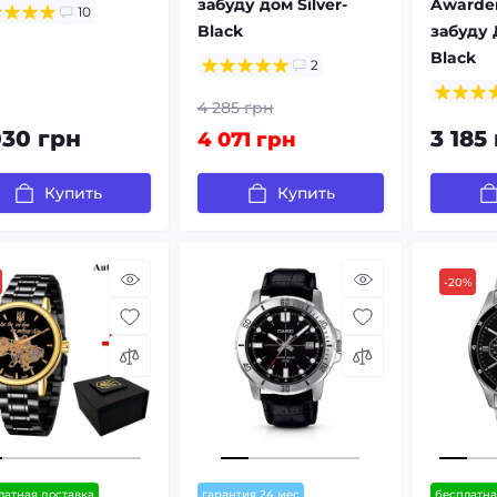
забуду дом Silver-
Awarder
10
Black
забуду 
Black
2
4 285 грн
030 грн
3 185
4 071 грн
Купить
Купить
-20%
латная доставка
гарантия 24 мес
бесплатна