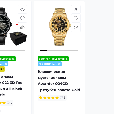
я доставка
бесплатная доставка
12 мес
гарантия 12 мес
даж
Классические
е часы
мужские часы
 022-3D Где
Awarder 024GD
ыл All Black
Трезубец золото Gold
tic
3
7
н