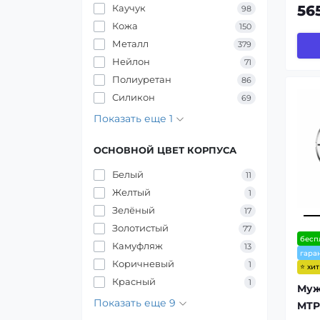
56
Каучук
98
Кожа
150
Металл
379
Нейлон
71
Полиуретан
86
Силикон
69
Показать еще 1
ОСНОВНОЙ ЦВЕТ КОРПУСА
Белый
11
Желтый
1
Зелёный
17
Золотистый
77
бесп
Камуфляж
13
гара
Коричневый
1
⭐ хи
Красный
1
Муж
Показать еще 9
MTP