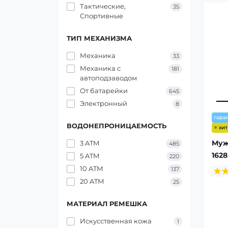
Тактические,
35
Спортивные
ТИП МЕХАНИЗМА
Механика
33
Механика с
181
автоподзаводом
От батарейки
645
Электронный
8
гара
ВОДОНЕПРОНИЦАЕМОСТЬ
⭐ хи
Муж
3 ATM
485
1628
5 ATM
220
10 ATM
137
20 ATM
25
МАТЕРИАЛ РЕМЕШКА
Искусственная кожа
1