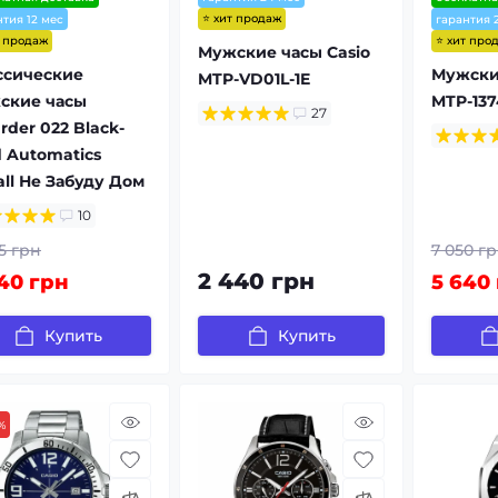
⭐ хит продаж
нтия 12 мес
гарантия 
т продаж
⭐ хит про
Мужские часы Casio
ссические
Мужские
MTP-VD01L-1E
ские часы
MTP-137
27
der 022 Black-
d Automatics
all Не Забуду Дом
10
5 грн
7 050 г
2 440 грн
40 грн
5 640
Купить
Купить
%