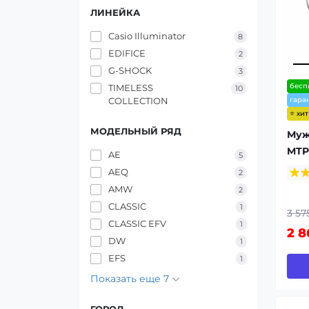
ЛИНЕЙКА
Casio Illuminator
8
EDIFICE
2
G-SHOCK
3
бесп
TIMELESS
10
COLLECTION
гара
⭐ хи
МОДЕЛЬНЫЙ РЯД
Муж
MTP
AE
5
AEQ
2
AMW
2
CLASSIC
1
3 57
CLASSIC EFV
1
2 8
DW
1
EFS
1
Показать еще 7