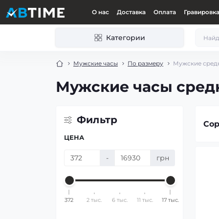
О нас
Доставка
Оплата
Гравировк
Категории
Мужские часы
По размеру
Мужские сред
Мужские часы сред
Фильтр
Сор
ЦЕНА
-
грн
372
2 тыс.
6 тыс.
11 тыс.
17 тыс.