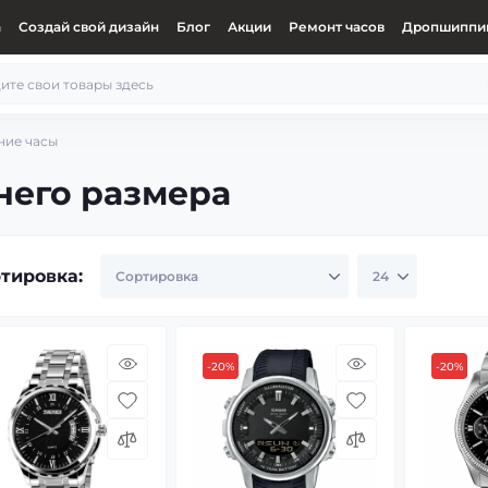
а
Создай свой дизайн
Блог
Акции
Ремонт часов
Дропшиппин
ние часы
него размера
тировка:
-20%
-20%