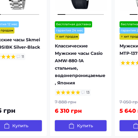
нтия 12 мес
бесплатная доставка
бесплатна
т продаж
гарантия 24 мес
гарантия 
⭐ хит продаж
⭐ хит про
ские часы Skmei
Классические
Мужские
SIBK Silver-Black
Мужские часы Casio
MTP-137
11
AMW-880-1A
стальные,
водонепроницаемые
, Япония
13
7 888 грн
7 050 г
5 грн
6 310 грн
5 640
Купить
Купить