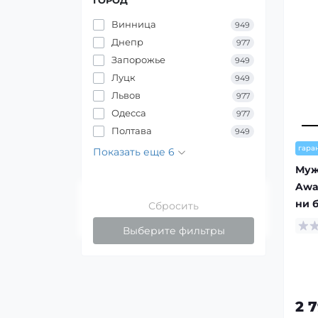
ГОРОД
Винница
949
Днепр
977
Запорожье
949
Луцк
949
Львов
977
Одесса
977
Полтава
949
гара
Показать еще 6
Муж
Awa
ни б
Сбросить
Выберите фильтры
2 