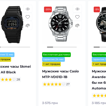
-20%
-5%
нтия 12 мес
бесплатная доставка
бесплатна
т продаж
гарантия 24 мес
гарантия 
⭐ хит продаж
⭐ хит про
ские часы Skmei
Мужские часы Casio
Мужски
 All Black
MTP-VD01D-1B
Awarder
28
бы ни б
27
Automa
3 575 грн
3 185 гр