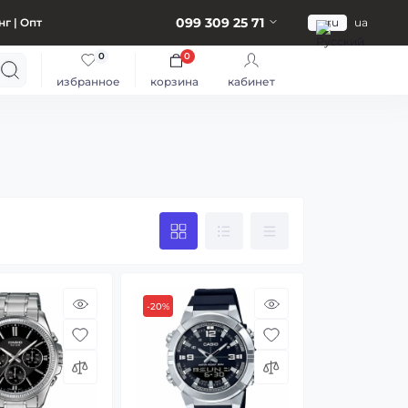
099 309 25 71
г | Опт
ru
ua
0
0
избранное
корзина
кабинет
-20%