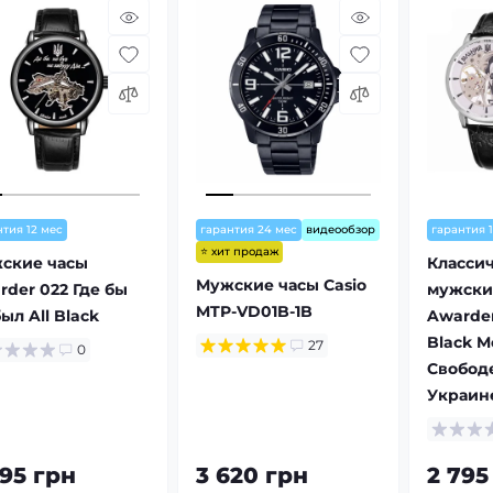
нтия 12 мес
гарантия 24 мес
видеообзор
гарантия 
⭐ хит продаж
ские часы
Класси
Мужские часы Casio
rder 022 Где бы
мужски
MTP-VD01B-1B
ыл All Black
Awarder 
Black M
27
0
Свободе
Украин
795 грн
3 620 грн
2 795