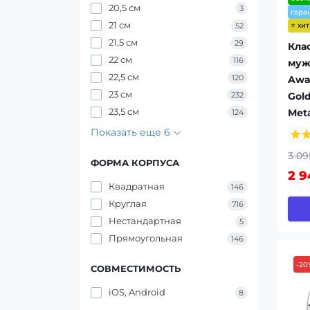
20,5 см
3
гара
21 см
52
⭐ хи
21,5 см
29
Кла
22 см
116
муж
22,5 см
120
Awar
23 см
232
Gol
23,5 см
Met
124
Показать еще 6
3 09
ФОРМА КОРПУСА
2 9
Квадратная
146
Круглая
716
Нестандартная
5
Прямоугольная
146
-20
СОВМЕСТИМОСТЬ
iOS, Android
8