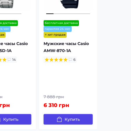
я доставка
бесплатная доставка
24 мес
гарантия 24 мес
даж
⭐ хит продаж
 часы Casio
Мужские часы Casio
5D-1A
AMW-870-1A
14
6
рн
7 888 грн
 грн
6 310 грн
Купить
Купить