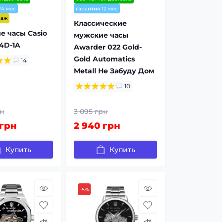
24 мес
гарантия 12 мес
даж
Классические
 часы Casio
мужские часы
4D-1A
Awarder 022 Gold-
Gold Automatics
14
Metall Не Забуду Дом
10
рн
3 095 грн
 грн
2 940 грн
Купить
Купить
-5%