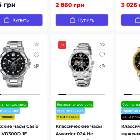
5 грн
2 860 грн
3 026
Купить
Купить
-5%
латная доставка
бесплатная доставка
бесплатна
нтия 24 мес
гарантия 12 мес
гарантия 
т продаж
⭐ хит продаж
наше прои
ские часы Casio
Классические часы
Класси
-VD300D-1E
Awarder 024 Не
мужски