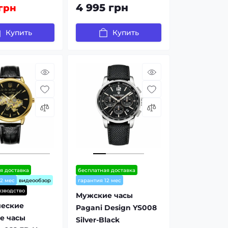
4 995 грн
 грн
Купить
Купить
я доставка
бесплатная доставка
12 мес
видеообзор
гарантия 12 мес
зводство
Мужские часы
ческие
Pagani Design YS008
е часы
Silver-Black