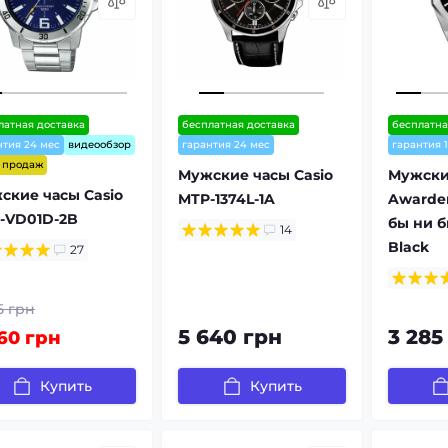
латная доставка
бесплатная доставка
бесплатна
нтия 24 мес
видеообзор
гарантия 24 мес
гарантия 
т продаж
Мужские часы Casio
Мужски
ские часы Casio
MTP-1374L-1A
Awarder
-VD01D-2B
бы ни бы
14
Black
27
5 грн
5 640 грн
3 285
60 грн
Купить
Купить