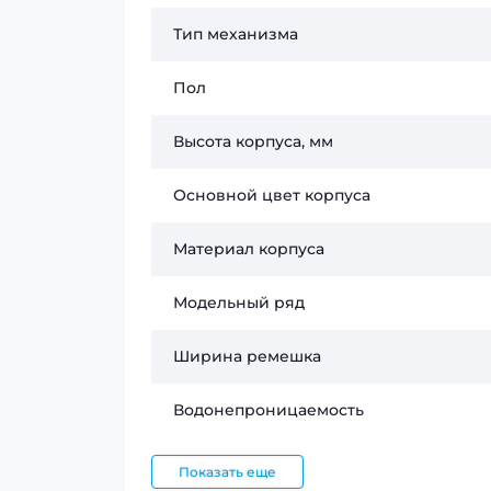
предпочитает сдержанный стиль и практ
аккуратность и уверенность, оставаясь у
Тип механизма
Если вы ищете мужские часы с классич
Пол
кварцевым механизмом для ежедневного
Ознакомьтесь с моделью в каталоге инте
Высота корпуса, мм
Основной цвет корпуса
Материал корпуса
Модельный ряд
Ширина ремешка
Водонепроницаемость
Показать еще