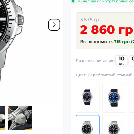
20
человек смотрят прямо се
3 575 грн
2 860 г
Вы экономите:
715 грн 
10
:
До окончания акции:
дн.
Цвет:
Серебристый-темный-