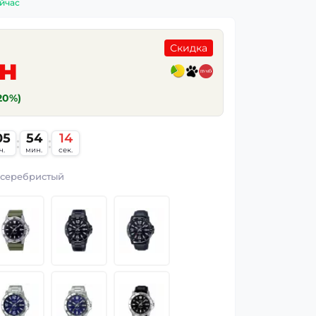
йчас
Скидка
рн
(20%)
05
54
13
:
:
ч.
мин.
сек.
серебристый