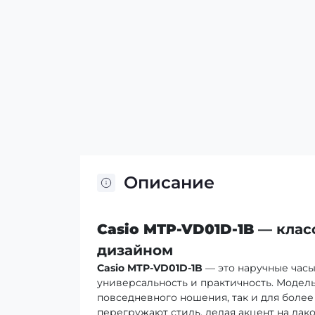
Описание
Casio MTP-VD01D-1B
— клас
дизайном
Casio MTP-VD01D-1B
— это наручные часы
универсальность и практичность. Модель
повседневного ношения, так и для более
перегружают стиль, делая акцент на ла