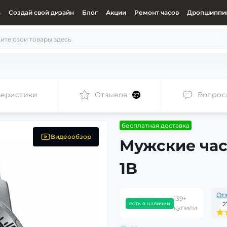
а
Создай свой дизайн
Блог
Акции
Ремонт часов
Дропшиппин
теристики
Отзывов
Вопрос
27
бесплатная доставка
Видеообзор
Мужские час
1B
От
139+
есть в наличии
2
купили