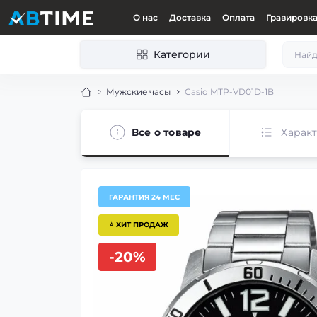
О нас
Доставка
Оплата
Гравировк
Категории
Мужские часы
Casio MTP-VD01D-1B
Все о товаре
Харак
ГАРАНТИЯ 24 МЕС
⭐ ХИТ ПРОДАЖ
-20%