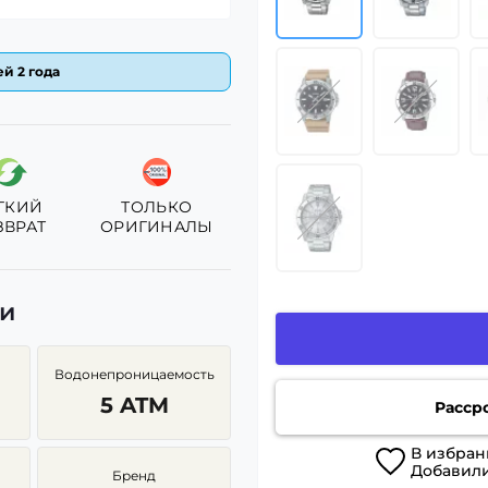
й 2 года
ГКИЙ
ТОЛЬКО
ЗВРАТ
ОРИГИНАЛЫ
ки
Водонепроницаемость
5 ATM
Расср
В
избран
Добавил
Бренд