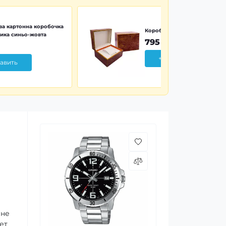
а картонна коробочка
Коробочка дерево Wood Pr
ика синьо-жовта
795 грн
+ Добавить
авить
 не
ет