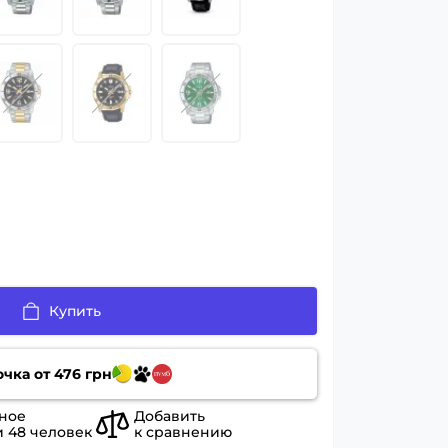
Купить
очка от
476
грн
ное
Добавить
и
48
человек
к сравнению