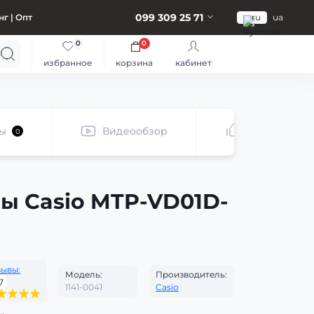
099 309 25 71
г | Опт
ru
ua
0
0
избранное
корзина
кабинет
ы
Видеообзор
Рекомендуе
0
ы Casio MTP-VD01D-
зывы:
Модель:
Производитель:
7
1141-0041
Casio