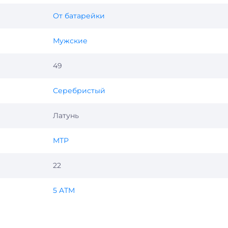
ичность. Модель выглядит гармонично, подчёркивает
местной в разных ситуациях.
От батарейки
еским дизайном, металлическим исполнением и точным
Мужские
 использования,
Casio MTP-VD01D-1B
станут удачным выбор
рнет-магазина и оформляйте заказ удобным способом.
49
Серебристый
Латунь
MTP
22
5 ATM