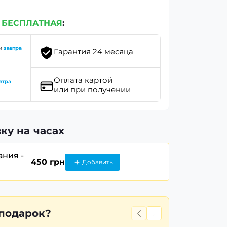
е
БЕСПЛАТНАЯ
:
им
завтра
Гарантия 24 месяца
Оплата картой
втра
или при получении
ку на часах
ания -
450 грн
Добавить
 подарок?