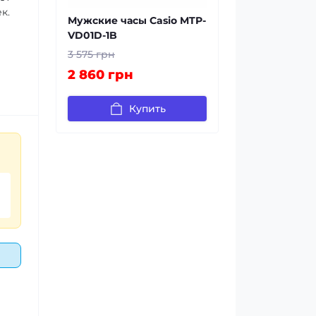
к.
Мужские часы Casio MTP-
VD01D-1B
3 575 грн
2 860 грн
Купить
ни
ей
я
алы