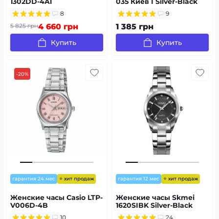
1302DD-4A1
035 Киев I Silver-Black
8
9
5 825 грн
4 660 грн
1 385 грн
Купить
Купить
-20%
⭐ хит продаж
⭐ хит продаж
гарантия 24 мес
гарантия 12 мес
Женские часы Casio LTP-
Женские часы Skmei
V006D-4B
1620SIBK Silver-Black
10
24