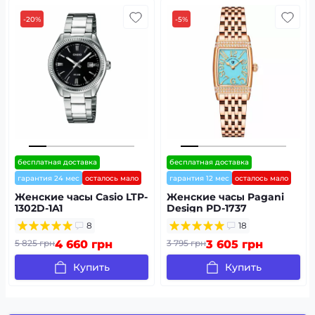
-20%
-5%
бесплатная доставка
бесплатная доставка
гарантия 24 мес
осталось мало
гарантия 12 мес
осталось мало
Женские часы Casio LTP-
Женские часы Pagani
1302D-1A1
Design PD-1737
RoseGold-Blue
8
18
5 825 грн
4 660 грн
3 795 грн
3 605 грн
Купить
Купить