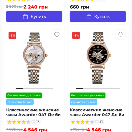
2 800 грн
2 240 грн
660 грн
Купить
Купить
-5%
-5%
бесплатная доставка
бесплатная доставка
гарантия 12 мес
гарантия 12 мес
Классические женские
Классические женские
часы Awarder 047 Де би
часы Awarder 047 Де би
не була Pearl
не була Silver-Gold-Black,
13
13
водонепроницаемые
4 785 грн
4 546 грн
4 785 грн
4 546 грн