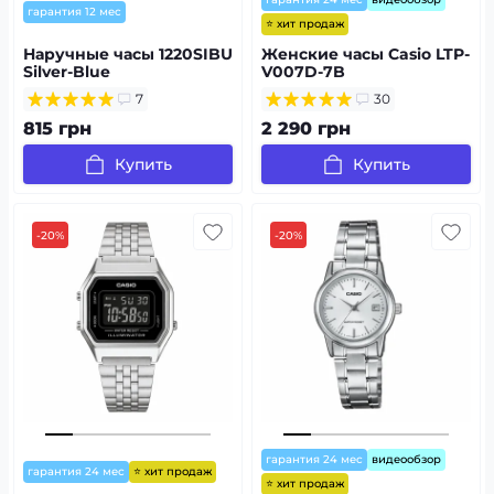
гарантия 12 мес
⭐ хит продаж
Наручные часы 1220SIBU
Женские часы Casio LTP-
Silver-Blue
V007D-7B
7
30
815 грн
2 290 грн
Купить
Купить
-20%
-20%
гарантия 24 мес
видеообзор
⭐ хит продаж
гарантия 24 мес
⭐ хит продаж