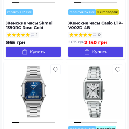
⭐ хит продаж
гарантия 12 мес
гарантия 24 мес
Женские часы Skmei
Женские часы Casio LTP-
1390RG Rose Gold
V002D-4B
2
12
865 грн
2 675 грн
2 140 грн
Купить
Купить
гарантия 24 мес
видеообзор