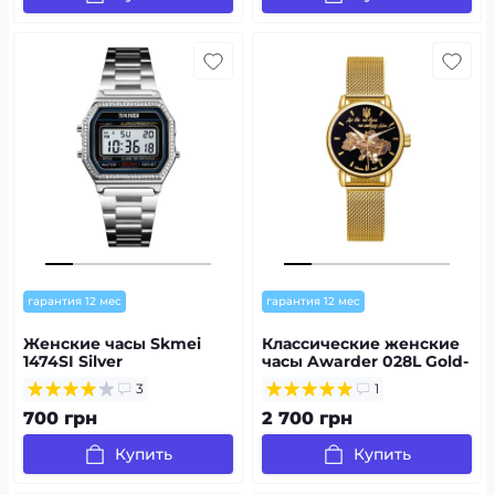
гарантия 12 мес
гарантия 12 мес
Женские часы Skmei
Классические женские
1474SI Silver
часы Awarder 028L Gold-
Black Де би не була
3
1
700 грн
2 700 грн
Купить
Купить