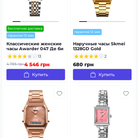
бесплатная доставка
гарантия 12 мес
гарантия 12 мес
Классические женские
Наручные часы Skmei
часы Awarder 047 Де би
1328GD Gold
не була
13
2
4 785 грн
4 546 грн
680 грн
Купить
Купить