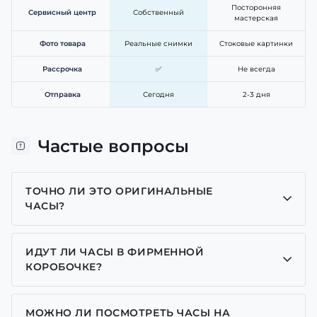
Посторонняя
Сервисный центр
Собственный
мастерская
Фото товара
Реальные снимки
Стоковые картинки
Рассрочка
✅
Не всегда
Отправка
Сегодня
2-3 дня
Частые вопросы
ТОЧНО ЛИ ЭТО ОРИГИНАЛЬНЫЕ
ЧАСЫ?
Да, все часы у нас только оригинальные, мы
являемся представителем многих брендов.
ИДУТ ЛИ ЧАСЫ В ФИРМЕННОЙ
КОРОБОЧКЕ?
Для часов бренда Casio, Pagani Design, GUARDO и
GOODYEAR добавляем фирменные коробочки с
МОЖНО ЛИ ПОСМОТРЕТЬ ЧАСЫ НА