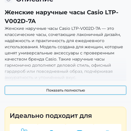
Женские наручные часы Casio LTP-
V002D-7A
Женские наручные часы Casio LTP-V002D-7A — это
классические часы, сочетающие лаконичный дизайн,
надёжность и практичность для ежедневного
использования. Модель создана для женщин, которые
ценят универсальные аксессуары с проверенным
качеством бренда Casio. Такие наручные часы
гармонично дополняют деловой стиль, офисный
гардероб или повседневный образ, подчёркивая
аккуратность и утончённый вкус.
Преимущества и особенности
Показать полностью
Casio LTP-V002D-7A выполнены в традиционном
классическом формате с металлическим корпусом и
браслетом из нержавеющей стали, что обеспечивает
Идеально подходит для
долговечность и устойчивость к ежедневному
ношению. Светлый циферблат с чёткими арабскими
цифрами и стрелками создаёт удобную для