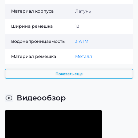
Casio LTP-V002D-7A — это практичные и стильные
женские наручные часы, сочетающие качество,
Материал корпуса
Латунь
функциональность и вечную классику. Выбирая Casio
LTP-V002D-7A, вы получаете надёжный аксессуар для
Ширина ремешка
12
ежедневного использования, который подчёркивает
женственность, уверенность и безупречный вкус в
деталях.
Водонепроницаемость
3 ATM
Материал ремешка
Металл
Показать еще
Видеообзор