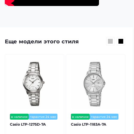
Еще модели этого стиля
в наличии
гарантия 24 мес
в наличии
гарантия 24 мес
⭐ хит продаж
Casio LTP-1275D-7A
Casio LTP-1183A-7A
C