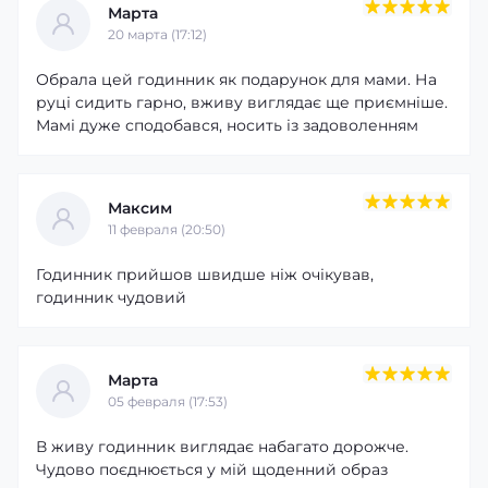
Марта
20 марта (17:12)
Обрала цей годинник як подарунок для мами. На
руці сидить гарно, вживу виглядає ще приємніше.
Мамі дуже сподобався, носить із задоволенням
Максим
11 февраля (20:50)
Годинник прийшов швидше ніж очікував,
годинник чудовий
Марта
05 февраля (17:53)
В живу годинник виглядає набагато дорожче.
Чудово поєднюється у мій щоденний образ