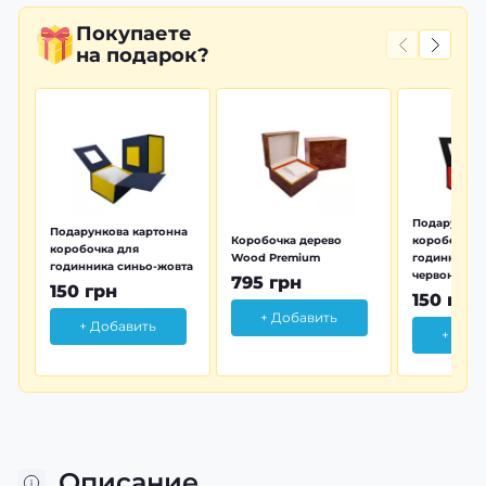
Покупаете
на подарок?
Подарунков
Подарункова картонна
Коробочка дерево
коробочка 
коробочка для
Wood Premium
годинника 
годинника синьо-жовта
червона
795 грн
150 грн
150 грн
+ Добавить
+ Добавить
+ Доб
Описание