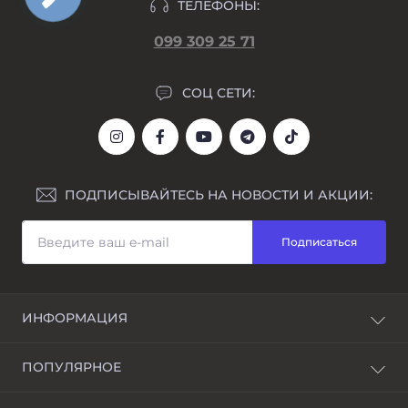
ТЕЛЕФОНЫ:
099 309 25 71
СОЦ СЕТИ:
ПОДПИСЫВАЙТЕСЬ НА НОВОСТИ И АКЦИИ:
Подписаться
ИНФОРМАЦИЯ
Блог
ПОПУЛЯРНОЕ
Awarder – бренд наручных часов
Возврат и обмен
Мужские часы