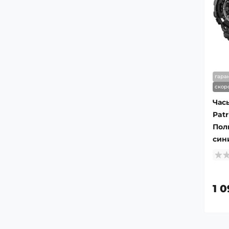
гара
скор
Час
Patr
Пол
син
1 