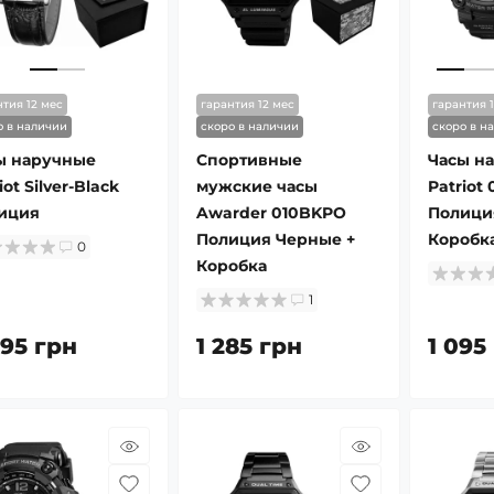
нтия 12 мес
гарантия 12 мес
гарантия 
о в наличии
скоро в наличии
скоро в н
ы наручные
Спортивные
Часы н
iot Silver-Black
мужские часы
Patriot
иция
Awarder 010BKPO
Полици
Полиция Черные +
Коробка
0
Коробка
1
495 грн
1 285 грн
1 095