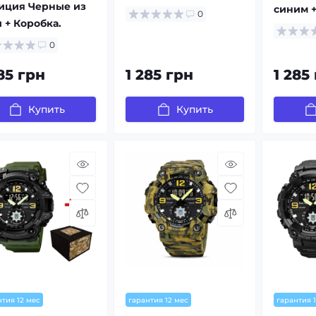
иция Черные из
синим +
0
 + Коробка.
0
85 грн
1 285 грн
1 285
Купить
Купить
нтия 12 мес
гарантия 12 мес
гарантия 