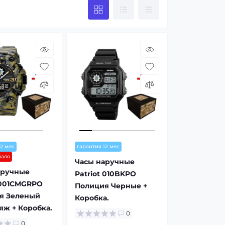
12 мес
гарантия 12 мес
мало
Часы наручные
аручные
Patriot 010BKPO
 001CMGRPO
Полиция Черные +
я Зеленый
Коробка.
ж + Коробка.
0
0