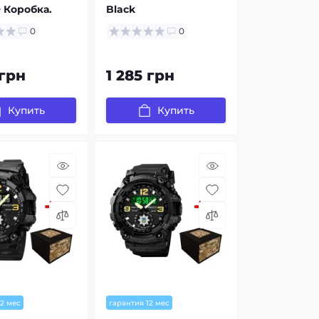
 Коробка.
Black
0
0
 грн
1 285 грн
Купить
Купить
12 мес
гарантия 12 мес