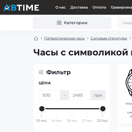
О нас
Доставка
Оплата
Гравировк
Категории
Патриотические часы
Силовые структуры
Часы с символикой
Фильтр
ЦЕНА
-
грн
Кла
си
1,0 тыс.
1,4 тыс.
1,8 тыс.
2,1 тыс.
2,5 тыс.