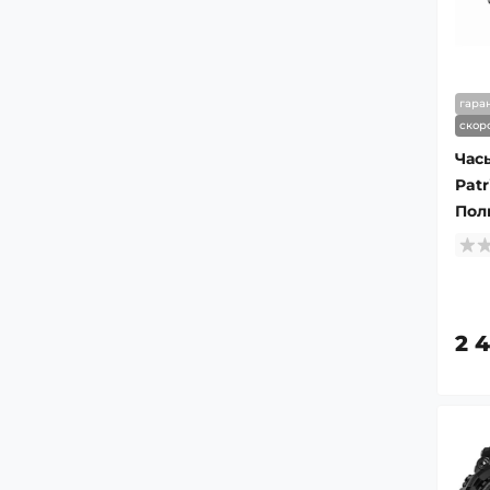
гара
скор
Час
Patr
Пол
2 