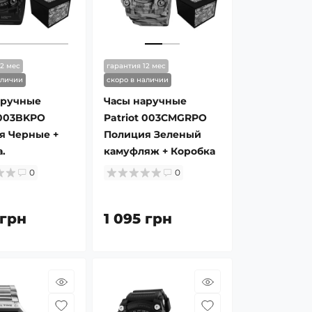
12 мес
гарантия 12 мес
аличии
скоро в наличии
аручные
Часы наручные
 003BKPO
Patriot 003CMGRPO
я Черные +
Полиция Зеленый
.
камуфляж + Коробка
0
0
 грн
1 095 грн