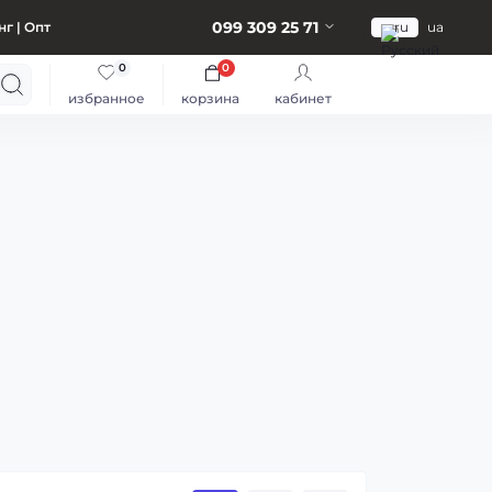
099 309 25 71
г | Опт
ru
ua
0
0
избранное
корзина
кабинет