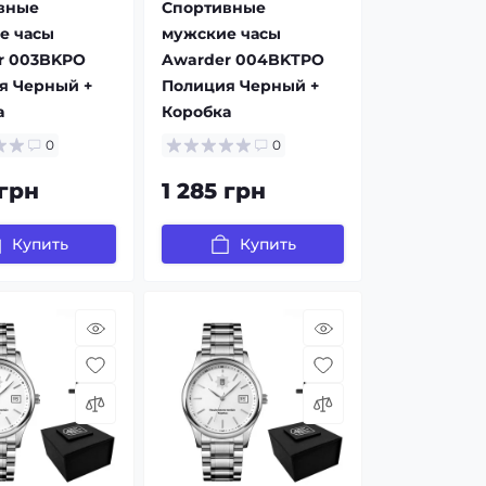
вные
Спортивные
е часы
мужские часы
r 003BKPO
Awarder 004BKTPO
я Черный +
Полиция Черный +
а
Коробка
0
0
 грн
1 285 грн
Купить
Купить