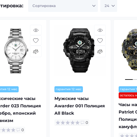
тировка:
нтия 12 мес
гарантия 12 мес
гарантия 
осталось 
ссические часы
Мужские часы
Часы н
rder 023 Полиция
Awarder 001 Полиция
Patriot
ебро, японский
All Black
Полици
анизм
0
камуфля
0