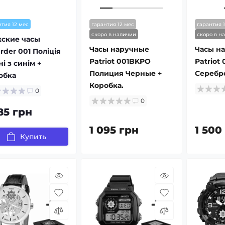
нтия 12 мес
гарантия 12 мес
гарантия 
скоро в наличии
скоро в н
ские часы
Часы наручные
Часы н
rder 001 Поліція
Patriot 001BKPO
Patriot
і з синім +
Полиция Черные +
Серебр
обка
Коробка.
0
0
85 грн
1 095 грн
1 500
Купить