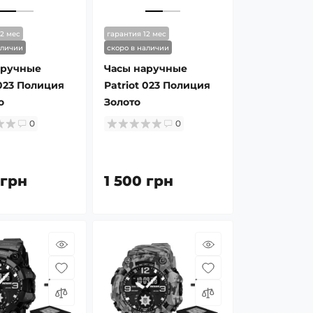
12 мес
гарантия 12 мес
аличии
скоро в наличии
аручные
Часы наручные
 023 Полиция
Patriot 023 Полиция
о
Золото
0
0
 грн
1 500 грн