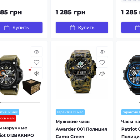
085 грн
1 285 грн
1 285
Купить
Купить
нтия 12 мес
гарантия 12 мес
гарантия 
лось мало
Мужские часы
Часы н
ы наручные
Awarder 001 Полиция
Patriot
riot 012BKKHPO
Camo Green
Полици