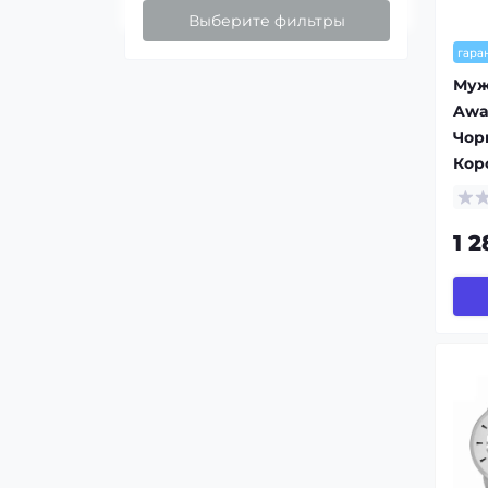
Выберите фильтры
гара
Муж
Awa
Чорн
Кор
1 2