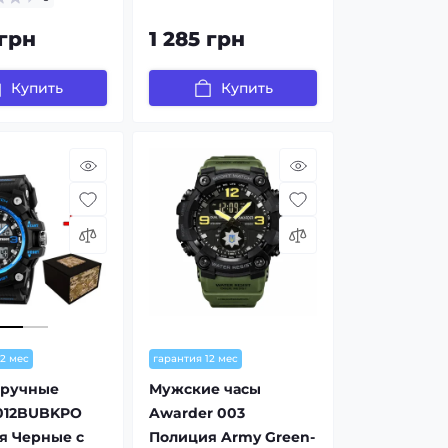
 грн
1 285 грн
Купить
Купить
12 мес
гарантия 12 мес
аручные
Мужские часы
 012BUBKPO
Awarder 003
я Черные с
Полиция Army Green-