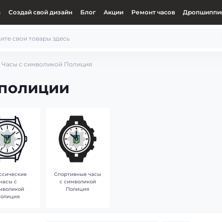
а
Создай свой дизайн
Блог
Акции
Ремонт часов
Дропшиппин
Часы с символикой Полиция
 полиции
ссические
Спортивные часы
часы с
с символикой
мволикой
Полиция
Полиция