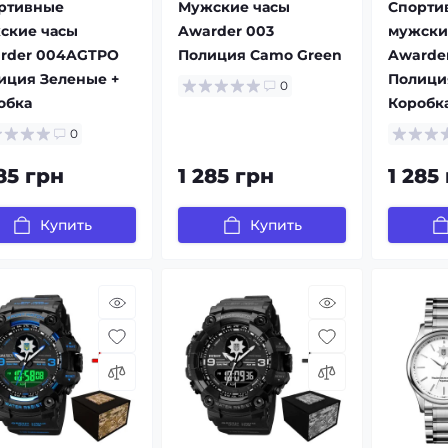
ртивные
Мужские часы
Спорти
ские часы
Awarder 003
мужски
rder 004AGTPO
Полиция Camo Green
Awarde
иция Зеленые +
Полици
0
обка
Коробк
0
85 грн
1 285 грн
1 285
Купить
Купить