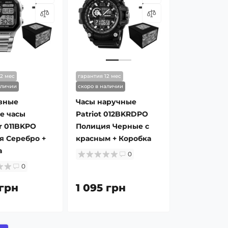
12 мес
гарантия 12 мес
аличии
скоро в наличии
вные
Часы наручные
е часы
Patriot 012BKRDPO
r 011BKPO
Полиция Черные с
я Серебро +
красным + Коробка
а
0
0
 грн
1 095 грн