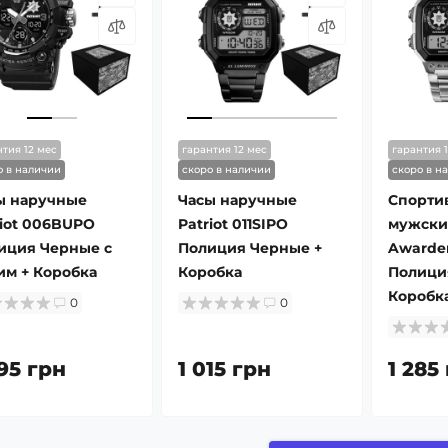
нтия 12 мес
гарантия 12 мес
гарантия 
о в наличии
скоро в наличии
скоро в н
ы наручные
Часы наручные
Спорти
iot 006BUPO ​​
Patriot 011SIPO
мужски
иция Черные с
Полиция Черные +
Awarde
им + Коробка
Коробка
Полици
Коробк
0
0
095 грн
1 015 грн
1 285