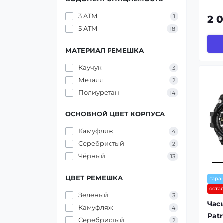
3 ATM
1
2 
5 ATM
18
МАТЕРИАЛ РЕМЕШКА
Каучук
3
Металл
2
Полиуретан
14
ОСНОВНОЙ ЦВЕТ КОРПУСА
Камуфляж
4
Серебристый
2
Чёрный
13
ЦВЕТ РЕМЕШКА
гара
оста
Зеленый
3
Час
Камуфляж
4
Pat
Серебристый
2