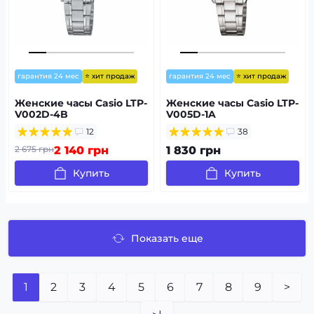
⭐ хит продаж
⭐ хит продаж
гарантия 24 мес
гарантия 24 мес
Женские часы Casio LTP-
Женские часы Casio LTP-
V002D-4B
V005D-1A
12
38
2 675 грн
2 140 грн
1 830 грн
Купить
Купить
Показать еще
1
2
3
4
5
6
7
8
9
>