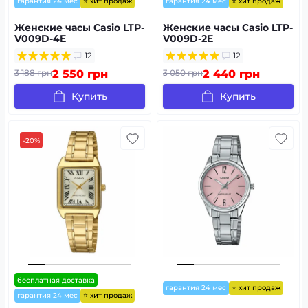
⭐ хит продаж
⭐ хит продаж
гарантия 24 мес
гарантия 24 мес
Женские часы Casio LTP-
Женские часы Casio LTP-
V009D-4E
V009D-2E
12
12
3 188 грн
2 550 грн
3 050 грн
2 440 грн
Купить
Купить
-20%
бесплатная доставка
⭐ хит продаж
гарантия 24 мес
⭐ хит продаж
гарантия 24 мес