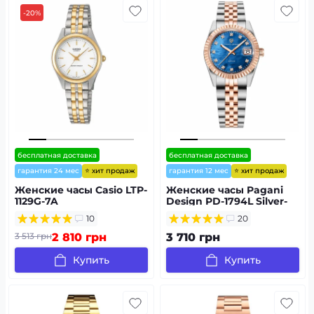
-20%
бесплатная доставка
бесплатная доставка
⭐ хит продаж
⭐ хит продаж
гарантия 24 мес
гарантия 12 мес
Женские часы Casio LTP-
Женские часы Pagani
1129G-7A
Design PD-1794L Silver-
Rose Gold-Blue
10
20
3 513 грн
2 810 грн
3 710 грн
Купить
Купить