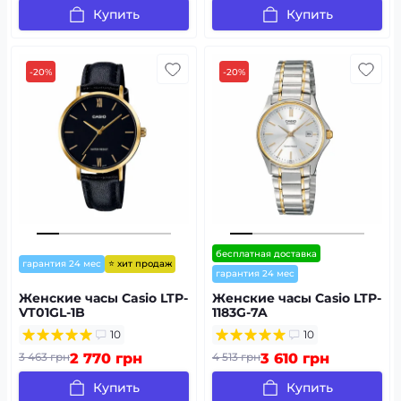
Купить
Купить
-20%
-20%
бесплатная доставка
⭐ хит продаж
гарантия 24 мес
гарантия 24 мес
Женские часы Casio LTP-
Женские часы Casio LTP-
VT01GL-1B
1183G-7A
10
10
3 463 грн
2 770 грн
4 513 грн
3 610 грн
Купить
Купить