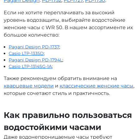
Pagani Design
:
PD-1752
,
PD-1727
,
PD-1730
.
Если не хотите переплачивать за высокий
уровень водозащиты, выбирайте водостойкие
женские часы с WR 50. В нашем ассортименте их
большое количество:
Pagani Design PD-1737
;
Casio LTP-1335D
;
Pagani Design PD-1794L
;
Casio LTP-1314SG-1A
;
Также рекомендуем обратить внимание на
кварцевые модели
и
классические женские часы
,
которые сочетают стиль и практичность.
Как правильно пользоваться
водостойкими часами
Даже водонепроницаемые часы требуют