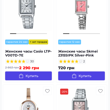
⭐ хит продаж
гарантия 24 мес
гарантия 12 мес
Женские часы Casio LTP-
Женские часы Skmei
V007D-7E
2315SIPK Silver-Pink
30
2
2 863 грн
2 290 грн
720 грн
Купить
Купить
-20%