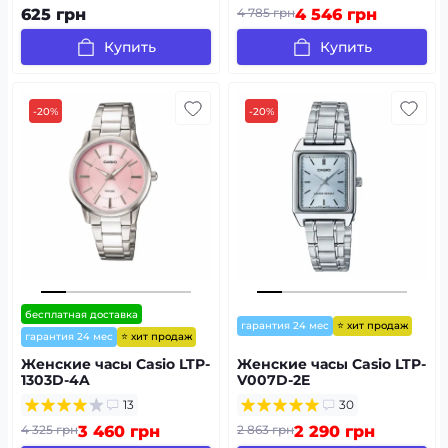
625 грн
4 785 грн
4 546 грн
Купить
Купить
-20%
-20%
бесплатная доставка
⭐ хит продаж
гарантия 24 мес
⭐ хит продаж
гарантия 24 мес
Женские часы Casio LTP-
Женские часы Casio LTP-
1303D-4A
V007D-2E
13
30
4 325 грн
3 460 грн
2 863 грн
2 290 грн