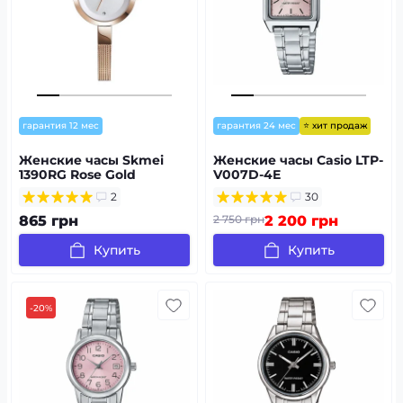
⭐ хит продаж
гарантия 12 мес
гарантия 24 мес
Женские часы Skmei
Женские часы Casio LTP-
1390RG Rose Gold
V007D-4E
2
30
865 грн
2 750 грн
2 200 грн
Купить
Купить
-20%