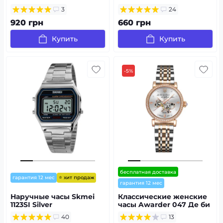
3
24
920 грн
660 грн
Купить
Купить
-5%
бесплатная доставка
⭐ хит продаж
гарантия 12 мес
гарантия 12 мес
Наручные часы Skmei
Классические женские
1123SI Silver
часы Awarder 047 Де би
не була
40
13