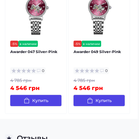
-5%
в наличии
-5%
в наличии
бесплатная доставка
бесплатная доставка
Awarder 047 Silver-Pink
Awarder 049 Silver-Pink
A
гарантия 12 мес
гарантия 12 мес
видеообзор
0
0
4 785 грн
4 785 грн
4 546 грн
4 546 грн
Купить
Купить
Отзывы