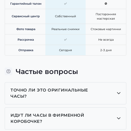
Гарантийный талон
✅
🚫
Посторонняя
Сервисный центр
Собственный
мастерская
Фото товара
Реальные снимки
Стоковые картинки
Рассрочка
✅
Не всегда
Отправка
Сегодня
2-3 дня
Частые вопросы
ТОЧНО ЛИ ЭТО ОРИГИНАЛЬНЫЕ
ЧАСЫ?
Да, все часы у нас только оригинальные, мы
являемся представителем многих брендов.
ИДУТ ЛИ ЧАСЫ В ФИРМЕННОЙ
КОРОБОЧКЕ?