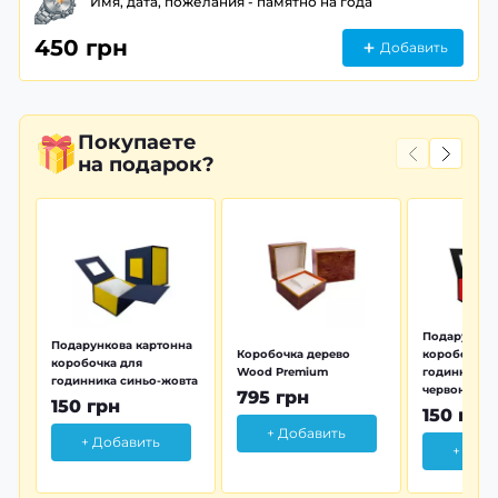
Имя, дата, пожелания - памятно на года
450 грн
Добавить
Покупаете
на подарок?
Подарунков
Подарункова картонна
Коробочка дерево
коробочка 
коробочка для
Wood Premium
годинника 
годинника синьо-жовта
червона
795 грн
150 грн
150 грн
+ Добавить
+ Добавить
+ Доб