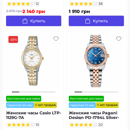
12
38
2 675 грн
2 140 грн
1 910 грн
Купить
Купить
-20%
бесплатная доставка
бесплатная доставка
⭐ хит продаж
⭐ хит продаж
гарантия 24 мес
гарантия 12 мес
Женские часы Casio LTP-
Женские часы Pagani
1129G-7A
Design PD-1794L Silver-
Rose Gold-Blue
10
20