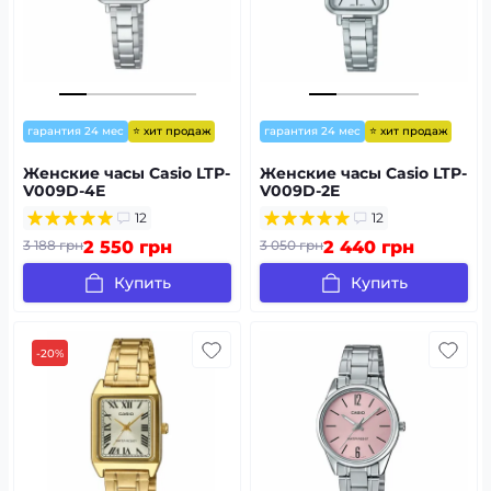
⭐ хит продаж
⭐ хит продаж
гарантия 24 мес
гарантия 24 мес
Женские часы Casio LTP-
Женские часы Casio LTP-
V009D-4E
V009D-2E
12
12
3 188 грн
2 550 грн
3 050 грн
2 440 грн
Купить
Купить
-20%