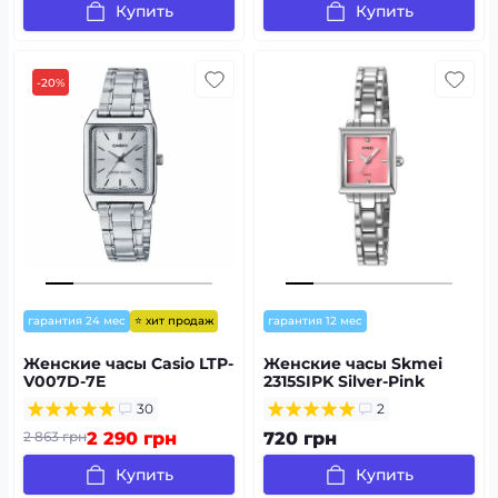
Купить
Купить
-20%
⭐ хит продаж
гарантия 24 мес
гарантия 12 мес
Женские часы Casio LTP-
Женские часы Skmei
V007D-7E
2315SIPK Silver-Pink
30
2
2 863 грн
2 290 грн
720 грн
Купить
Купить