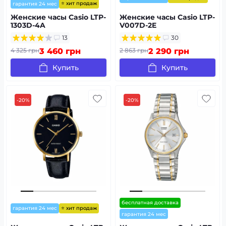
⭐ хит продаж
гарантия 24 мес
Женские часы Casio LTP-
Женские часы Casio LTP-
1303D-4A
V007D-2E
13
30
4 325 грн
3 460 грн
2 863 грн
2 290 грн
Купить
Купить
-20%
-20%
бесплатная доставка
⭐ хит продаж
гарантия 24 мес
гарантия 24 мес