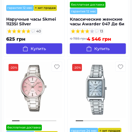
бесплатная доставка
⭐ хит продаж
гарантия 12 мес
гарантия 12 мес
Наручные часы Skmei
Классические женские
1123SI Silver
часы Awarder 047 Де би
не була
40
13
625 грн
4 785 грн
4 546 грн
Купить
Купить
-20%
-20%
бесплатная доставка
⭐ хит продаж
гарантия 24 мес