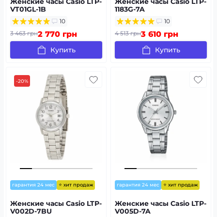
Женские часы Casio LTP-
Женские часы Casio LTP-
VT01GL-1B
1183G-7A
10
10
3 463 грн
2 770 грн
4 513 грн
3 610 грн
Купить
Купить
-20%
⭐ хит продаж
⭐ хит продаж
гарантия 24 мес
гарантия 24 мес
Женские часы Casio LTP-
Женские часы Casio LTP-
V002D-7BU
V005D-7A