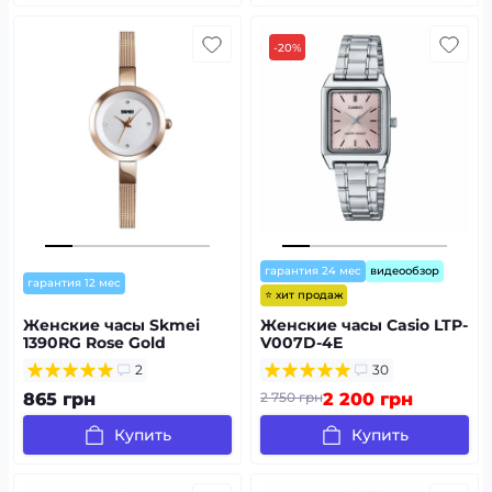
-20%
гарантия 24 мес
видеообзор
гарантия 12 мес
⭐ хит продаж
Женские часы Skmei
Женские часы Casio LTP-
1390RG Rose Gold
V007D-4E
2
30
865 грн
2 750 грн
2 200 грн
Купить
Купить