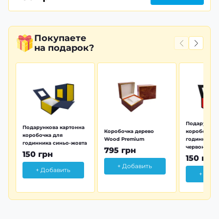
Покупаете
на подарок?
Подарунков
Подарункова картонна
Коробочка дерево
коробочка 
коробочка для
Wood Premium
годинника 
годинника синьо-жовта
червона
795 грн
150 грн
150 грн
+ Добавить
+ Добавить
+ Доб