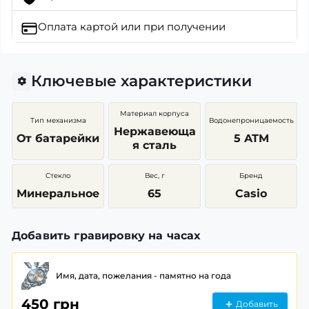
Оплата картой
или при получении
Ключевые характеристики
Материал корпуса
Тип механизма
Водонепроницаемость
Нержавеюща
От батарейки
5 ATM
я сталь
Стекло
Вес, г
Бренд
Минеральное
65
Casio
Добавить гравировку на часах
Имя, дата, пожелания - памятно на года
450 грн
Добавить