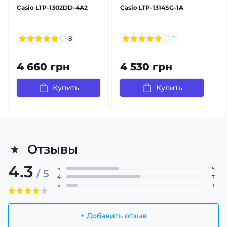
бесплатная доставка
бесплатная доставка
Casio LTP-1302DD-4A2
Casio LTP-1314SG-1A
C
гарантия 24 мес
гарантия 24 мес
осталось мало
осталось мало
8
11
4 660 грн
4 530 грн
Купить
Купить
Отзывы
4.3
5
5
/ 5
4
7
3
1
+ Добавить отзыв