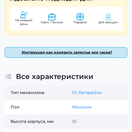
делает его комфортным для ежедневного ношения.
Casio LTP-1303D-4A
– это не просто аксессуар, а
настоящий компаньон, который подчеркнет вашу
На каждый
Офис / Бизнес
Подарок
Для женщин
индивидуальность. Гарантия на эти часы составляет 24
день
месяца, а произведены они в Японии, что
свидетельствует о высоком качестве и надежности.
Инструкция как измерить запястье для часов?
Все характеристики
Тип механизма
От батарейки
Пол
Женские
Высота корпуса, мм
35