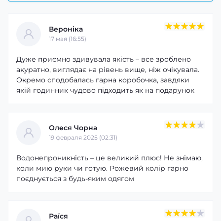
Вероніка
17 мая (16:55)
Дуже приємно здивувала якість – все зроблено
акуратно, виглядає на рівень вище, ніж очікувала.
Окремо сподобалась гарна коробочка, завдяки
якій годинник чудово підходить як на подарунок
Олеся Чорна
19 февраля 2025 (02:31)
Водонепроникність – це великий плюс! Не знімаю,
коли мию руки чи готую. Рожевий колір гарно
поєднується з будь-яким одягом
Раїся