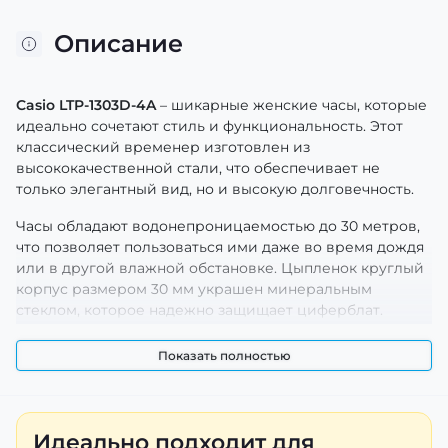
Описание
Casio LTP-1303D-4A
– шикарные женские часы, которые
идеально сочетают стиль и функциональность. Этот
классический временер изготовлен из
высококачественной стали, что обеспечивает не
только элегантный вид, но и высокую долговечность.
Часы обладают водонепроницаемостью до 30 метров,
что позволяет пользоваться ими даже во время дождя
или в другой влажной обстановке. Цыпленок круглый
корпус размером 30 мм украшен минеральным
стеклом, которое надежно защищает циферблат.
Сдержанный серебристый цвет корпуса и браслета
придает изяществу.
Показать полностью
Время на часах отображается с помощью стрелок с
люминесцентной подсветкой, что делает его удобным
в темноте. Вес часов составляет всего 65 граммов, что
Идеально подходит для