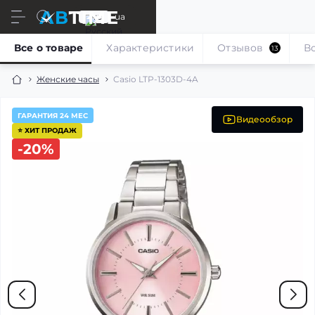
ru
ua
Все о товаре
Характеристики
Отзывов
В
13
Женские часы
Casio LTP-1303D-4A
ГАРАНТИЯ 24 МЕС
Видеообзор
⭐ ХИТ ПРОДАЖ
-20%