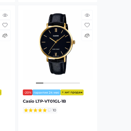
ж
⭐ хит продаж
-20%
гарантия 24 мес
Casio LTP-VT01GL-1B
10