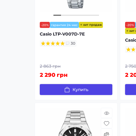
⭐ хит продаж
-20%
гарантия 24 мес
-20%
⭐ хит
Casio LTP-V007D-7E
Casi
30
2 863 грн
2 75
2 290 грн
2 2
Купить