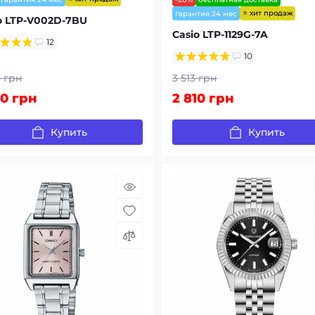
⭐ хит продаж
гарантия 24 мес
o LTP-V002D-7BU
Casio LTP-1129G-7A
12
10
5 грн
3 513 грн
40 грн
2 810 грн
Купить
Купить