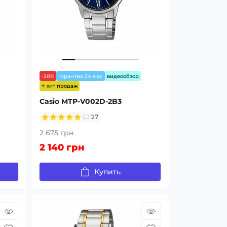
-20%
гарантия 24 мес
видеообзор
⭐ хит продаж
Casio MTP-V002D-2B3
27
2 675 грн
2 140 грн
Купить