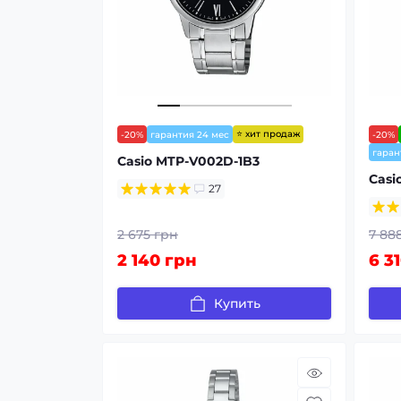
⭐ хит продаж
-20%
гарантия 24 мес
-20%
гаран
Casio MTP-V002D-1B3
Casi
27
2 675 грн
7 88
2 140 грн
6 3
Купить