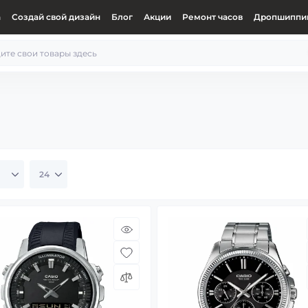
а
Создай свой дизайн
Блог
Акции
Ремонт часов
Дропшиппин