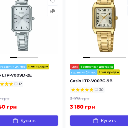
⭐ хит продаж
гарантия 24 мес
-20%
бесплатная доставка
⭐ хит продаж
гарантия 24 мес
o LTP-V009D-2E
Casio LTP-V007G-9B
12
30
0 грн
3 975 грн
40 грн
3 180 грн
Купить
Купить