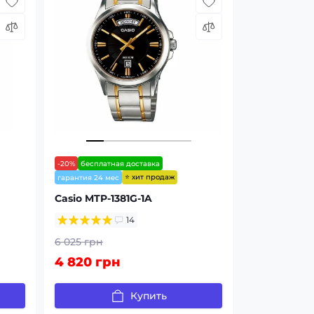
-20%
бесплатная доставка
⭐ хит продаж
гарантия 24 мес
Casio MTP-1381G-1A
14
6 025 грн
4 820 грн
Купить