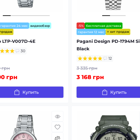
гарантия 24 мес
видеообзор
-5%
бесплатная доставка
 продаж
⭐ хит продаж
гарантия 12 мес
o LTP-V007D-4E
Pagani Design PD-1794M Sil
Black
30
12
0 грн
3 335 грн
00 грн
3 168 грн
Купить
Купить