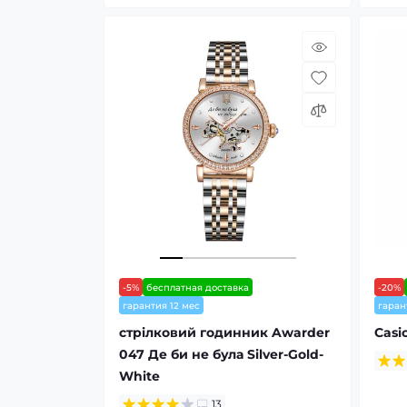
-5%
бесплатная доставка
-20%
гарантия 12 мес
гаран
стрiлковий годинник Awarder
Casi
047 Де би не була Silver-Gold-
White
13