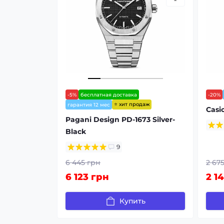
-5%
бесплатная доставка
-20%
⭐ хит продаж
гарантия 12 мес
Casi
Pagani Design PD-1673 Silver-
Black
9
6 445 грн
2 67
6 123 грн
2 1
Купить