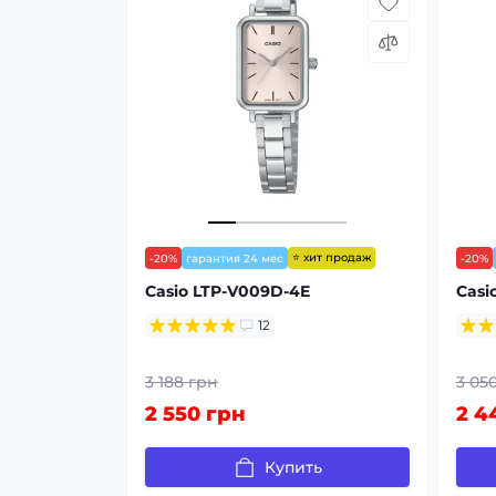
⭐ хит продаж
-20%
гарантия 24 мес
-20%
Casio LTP-V009D-4E
Casi
12
3 188 грн
3 05
2 550 грн
2 4
Купить