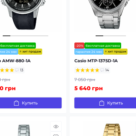
бесплатная доставка
-20%
бесплатная доставка
⭐ хит продаж
⭐ хит продаж
тия 24 мес
гарантия 24 мес
o AMW-880-1A
Casio MTP-1375D-1A
13
14
8 грн
7 050 грн
10 грн
5 640 грн
Купить
Купить