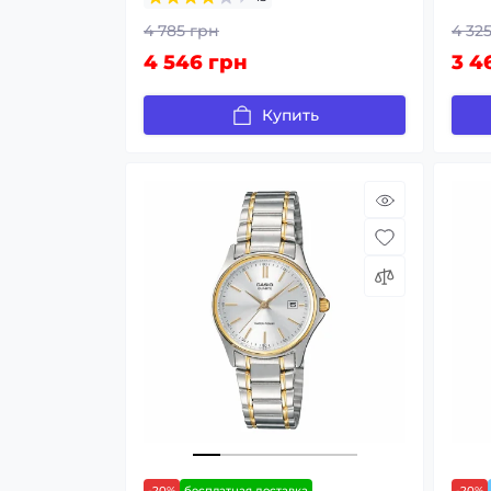
4 785 грн
4 32
4 546 грн
3 4
Купить
-20%
бесплатная доставка
-20%