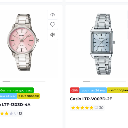
⭐ хит прода
бесплатная доставка
-20%
гарантия 24 мес
⭐ хит продаж
тия 24 мес
Casio LTP-V007D-2E
o LTP-1303D-4A
30
13