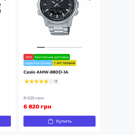
-20%
бесплатная доставка
⭐ хит продаж
гарантия 24 мес
Casio AMW-880D-1A
13
8 525 грн
6 820 грн
Купить