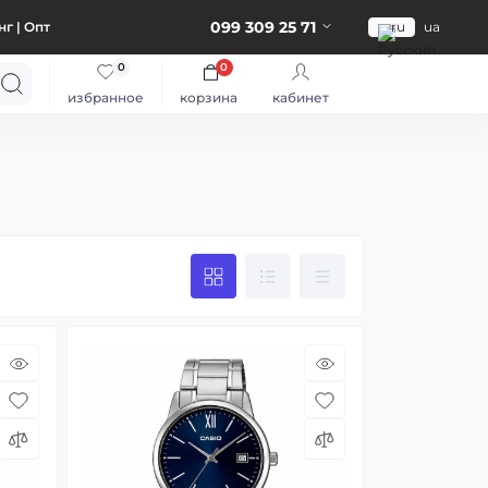
099 309 25 71
г | Опт
ru
ua
0
0
избранное
корзина
кабинет