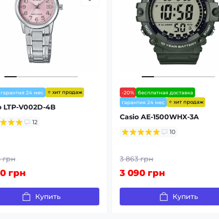
⭐ хит продаж
гарантия 24 мес
-20%
бесплатная доставка
⭐ хит продаж
гарантия 24 мес
o LTP-V002D-4B
Casio AE-1500WHX-3A
12
10
5 грн
3 863 грн
40 грн
3 090 грн
Купить
Купить