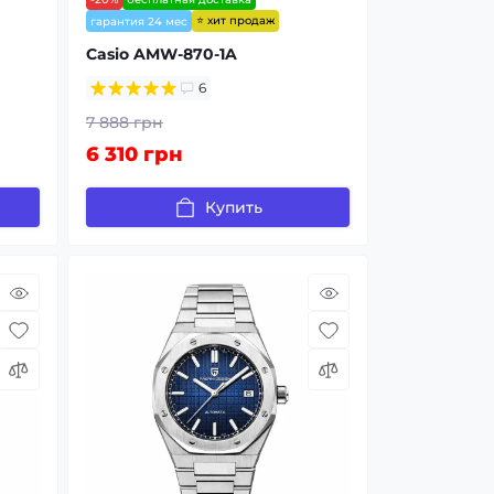
⭐ хит продаж
гарантия 24 мес
Casio AMW-870-1A
6
7 888 грн
6 310 грн
Купить