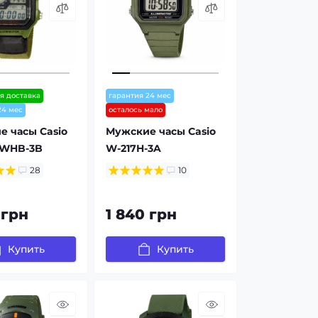
я доставка
гарантия 24 мес
24 мес
осталось мало
 часы Casio
Мужские часы Casio
0WHB-3B
W-217H-3A
28
10
 грн
1 840 грн
Купить
Купить