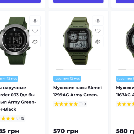
нтия 12 мес
гарантия 12 мес
гарантия 
ы наручные
Мужские часы Skmei
Мужски
rder 033 Где бы
1299AG Army Green.
1167AG 
был Army Green-
9
er-Black
15
85 грн
570 грн
580 г