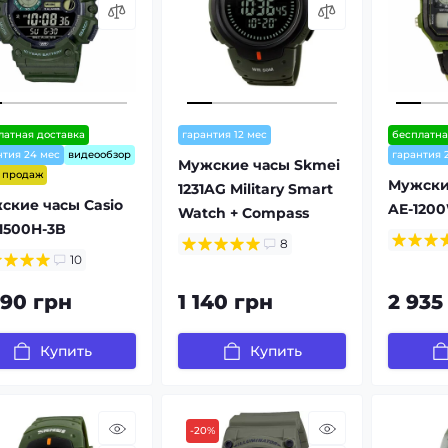
латная доставка
гарантия 12 мес
бесплатна
нтия 24 мес
видеообзор
гарантия 
Мужские часы Skmei
т продаж
Мужские
1231AG Military Smart
ские часы Casio
AE-120
Watch + Compass
1500H-3B
8
10
090 грн
1 140 грн
2 935
Купить
Купить
-20%