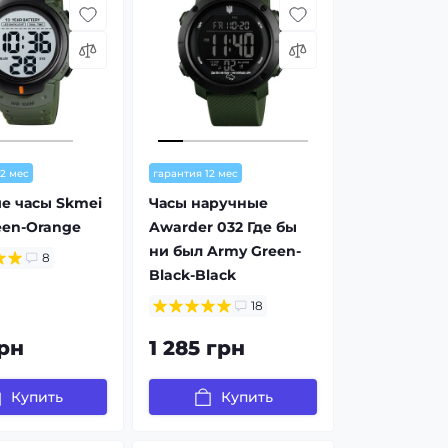
12 мес
гарантия 12 мес
е часы Skmei
Часы наручные
een-Orange
Awarder 032 Где бы
ни был Army Green-
8
Black-Black
18
рн
1 285 грн
Купить
Купить