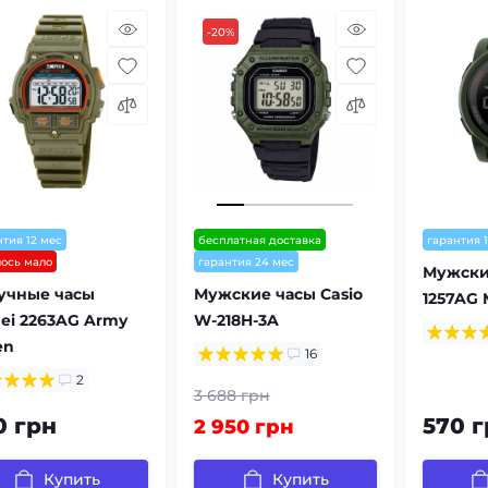
-20%
нтия 12 мес
бесплатная доставка
гарантия 
лось мало
гарантия 24 мес
Мужски
учные часы
Мужские часы Casio
1257AG M
ei 2263AG Army
W-218H-3A
en
16
2
3 688 грн
0 грн
570 г
2 950 грн
Купить
Купить