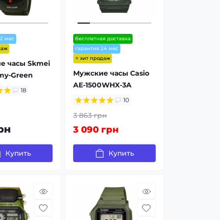
12 мес
бесплатная доставка
даж
гарантия 24 мес
⭐ хит продаж
е часы Skmei
Мужские часы Casio
my-Green
AE-1500WHX-3A
18
10
3 863 грн
рн
3 090 грн
Купить
Купить