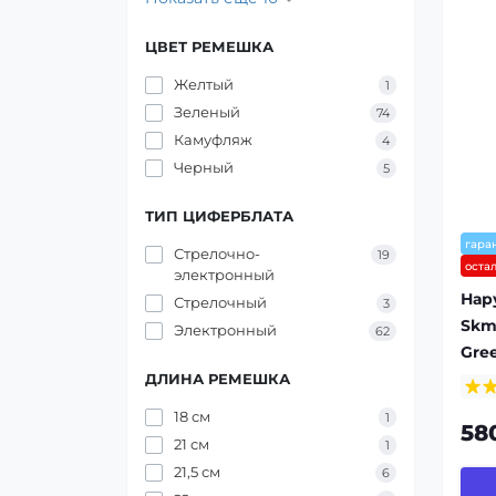
ЦВЕТ РЕМЕШКА
Желтый
1
Зеленый
74
Камуфляж
4
Черный
5
ТИП ЦИФЕРБЛАТА
гара
Стрелочно-
19
оста
электронный
Нар
Стрелочный
3
Skm
Электронный
62
Gre
ДЛИНА РЕМЕШКА
18 см
1
58
21 см
1
21,5 см
6