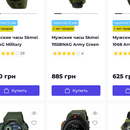
нтия 12 мес
гарантия 12 мес
гарантия 
т продаж
⭐ хит продаж
⭐ хит про
ские часы Skmei
Мужские часы Skmei
Мужски
AG Military
1155BNAG Army Green
1068 Ar
29
4
0 грн
885 грн
625 г
Купить
Купить