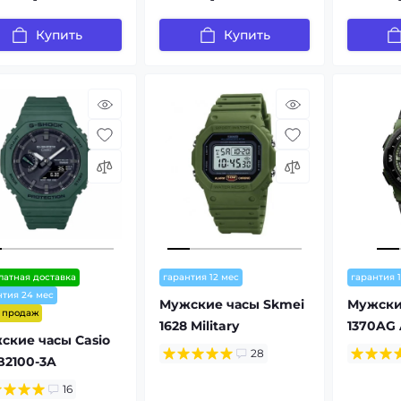
Купить
Купить
латная доставка
гарантия 12 мес
гарантия 
нтия 24 мес
Мужские часы Skmei
Мужски
т продаж
1628 Military
1370AG
ские часы Casio
28
B2100-3A
16