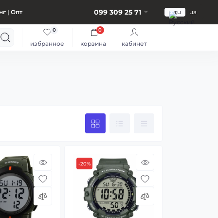
099 309 25 71
г | Опт
ru
ua
0
0
избранное
корзина
кабинет
-20%