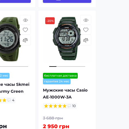
-20%
12 мес
бесплатная доставка
гарантия 24 мес
е часы Skmei
Мужские часы Casio
Army Green
AE-1000W-3A
4
10
3 688 грн
рн
2 950 грн