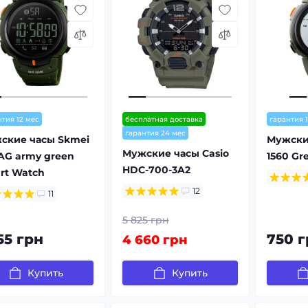
нтия 12 мес
бесплатная доставка
гарантия 
гарантия 24 мес
ские часы Skmei
Мужски
Мужские часы Casio
1AG army green
1560 Gr
HDC-700-3A2
rt Watch
12
11
5 825 грн
55 грн
750 г
4 660 грн
Купить
Купить