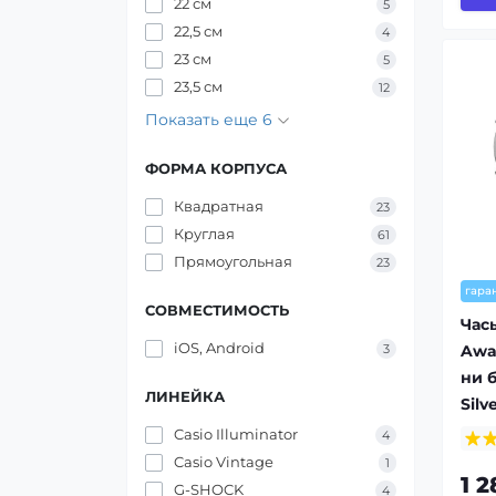
22 см
5
22,5 см
4
23 см
5
23,5 см
12
Показать еще 6
ФОРМА КОРПУСА
Квадратная
23
Круглая
61
Прямоугольная
23
гара
СОВМЕСТИМОСТЬ
Час
iOS, Android
Awa
3
ни 
ЛИНЕЙКА
Silv
Casio Illuminator
4
Casio Vintage
1
1 2
G-SHOCK
4