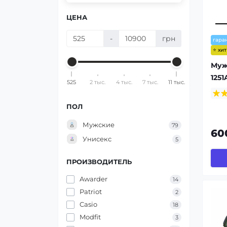
ЦЕНА
-
грн
гара
⭐ хи
Муж
1251
525
2 тыс.
4 тыс.
7 тыс.
11 тыс.
ПОЛ
Мужские
79
60
Унисекс
5
ПРОИЗВОДИТЕЛЬ
Awarder
14
Patriot
2
Casio
18
Modfit
3