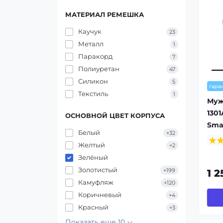
МАТЕРИАЛ РЕМЕШКА
Каучук
23
Металл
1
Паракорд
7
Полиуретан
47
Силикон
5
гара
Текстиль
1
Муж
130
ОСНОВНОЙ ЦВЕТ КОРПУСА
Sma
Белый
+32
Желтый
+2
Зелёный
Золотистый
+199
1 2
Камуфляж
+120
Коричневый
+4
Красный
+3
Показать еще 10