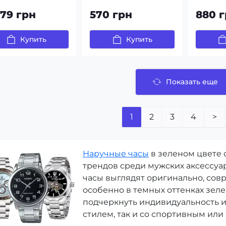
679 грн
570 грн
880 
Купить
Купить
Показать еще
1
2
3
4
>
Наручные часы
в зеленом цвете 
трендов среди мужских аксессуар
часы выглядят оригинально, со
особенно в темных оттенках зел
подчеркнуть индивидуальность и 
стилем, так и со спортивным или