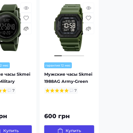
12 мес
гарантия 12 мес
е часы Skmei
Мужские часы Skmei
ilitary
1988AG Army-Green
7
7
рн
600 грн
Купить
Купить