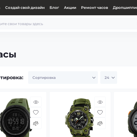
а
Создай свой дизайн
Блог
Акции
Ремонт часов
Дропшиппин
асы
тировка: