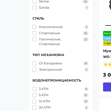
Skmei
46
Sanda
1
СТИЛЬ
Классические
3
Спортивные
56
бесп
гара
Тактические,
25
⭐ хи
Спортивные
Муж
ТИП МЕХАНИЗМА
WS-
От батарейки
81
Электронный
3
3 
ВОДОНЕПРОНИЦАЕМОСТЬ
3 ATM
8
5 ATM
61
10 ATM
10
20 ATM
5