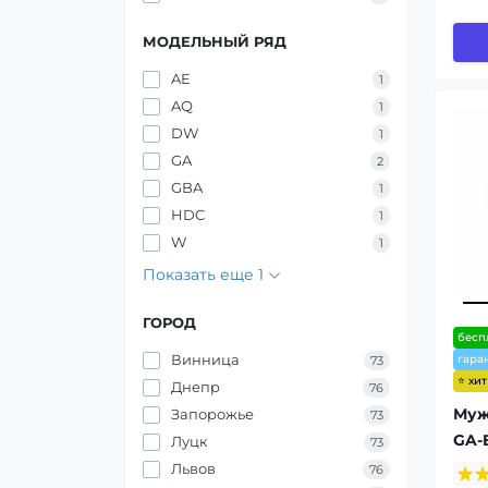
МОДЕЛЬНЫЙ РЯД
AE
1
AQ
1
DW
1
GA
2
GBA
1
HDC
1
W
1
Показать еще 1
ГОРОД
бесп
Винница
гара
73
⭐ хи
Днепр
76
Муж
Запорожье
73
GA-
Луцк
73
Львов
76