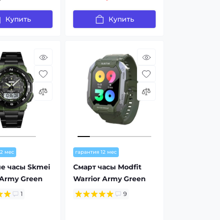
Купить
Купить
12 мес
гарантия 12 мес
е часы Skmei
Смарт часы Modfit
 Army Green
Warrior Army Green
1
9