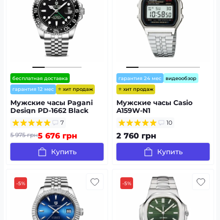
бесплатная доставка
гарантия 24 мес
видеообзор
⭐ хит продаж
⭐ хит продаж
гарантия 12 мес
Мужские часы Pagani
Мужские часы Casio
Design PD-1662 Black
A159W-N1
7
10
5 975 грн
5 676 грн
2 760 грн
Купить
Купить
-5%
-5%