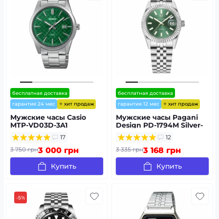
бесплатная доставка
бесплатная доставка
⭐ хит продаж
⭐ хит продаж
гарантия 24 мес
гарантия 12 мес
Мужские часы Casio
Мужские часы Pagani
MTP-VD03D-3A1
Design PD-1794M Silver-
Green
17
12
3 750 грн
3 000 грн
3 335 грн
3 168 грн
Купить
Купить
-5%