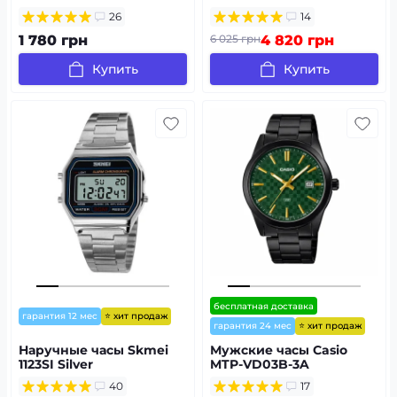
26
14
1 780 грн
6 025 грн
4 820 грн
Купить
Купить
бесплатная доставка
⭐ хит продаж
гарантия 12 мес
⭐ хит продаж
гарантия 24 мес
Наручные часы Skmei
Мужские часы Casio
1123SI Silver
MTP-VD03B-3A
40
17