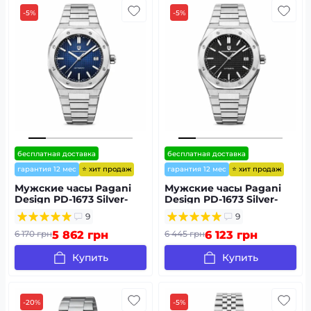
-5%
-5%
бесплатная доставка
бесплатная доставка
⭐ хит продаж
⭐ хит продаж
гарантия 12 мес
гарантия 12 мес
Мужские часы Pagani
Мужские часы Pagani
Design PD-1673 Silver-
Design PD-1673 Silver-
Blue
Black
9
9
6 170 грн
5 862 грн
6 445 грн
6 123 грн
Купить
Купить
-20%
-5%