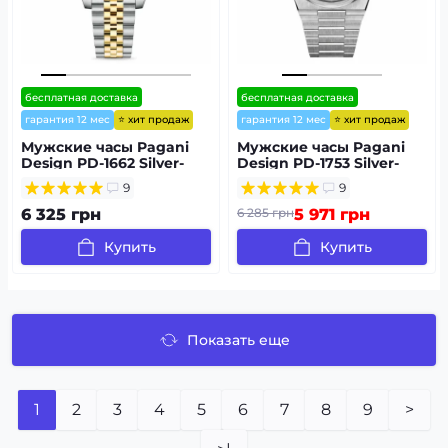
бесплатная доставка
бесплатная доставка
⭐ хит продаж
⭐ хит продаж
гарантия 12 мес
гарантия 12 мес
Мужские часы Pagani
Мужские часы Pagani
Design PD-1662 Silver-
Design PD-1753 Silver-
Gold
Black
9
9
6 325 грн
6 285 грн
5 971 грн
Купить
Купить
Показать еще
1
2
3
4
5
6
7
8
9
>