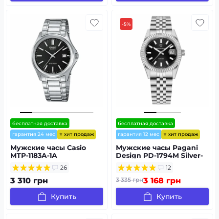
-5%
бесплатная доставка
бесплатная доставка
⭐ хит продаж
⭐ хит продаж
гарантия 24 мес
гарантия 12 мес
Мужские часы Casio
Мужские часы Pagani
MTP-1183A-1A
Design PD-1794M Silver-
Black
26
12
3 310 грн
3 335 грн
3 168 грн
Купить
Купить