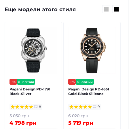
Еще модели этого стиля
-5%
в наличии
-5%
в наличии
бесплатная доставка
бесплатная доставка
Pagani Design PD-1791
Pagani Design PD-1651
гарантия 12 мес
гарантия 12 мес
Black-Silver
Gold-Black Silicone
S
8
9
5 050 грн
6 020 грн
4 798 грн
5 719 грн