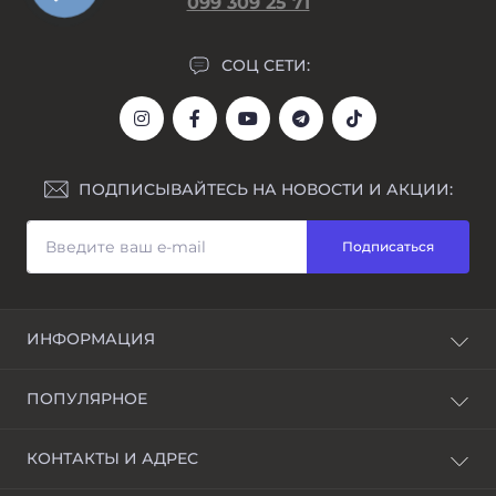
099 309 25 71
СОЦ СЕТИ:
ПОДПИСЫВАЙТЕСЬ НА НОВОСТИ И АКЦИИ:
Подписаться
ИНФОРМАЦИЯ
Блог
ПОПУЛЯРНОЕ
Awarder – бренд наручных часов
Возврат и обмен
Мужские часы
КОНТАКТЫ И АДРЕС
Гравировка
Женские часы
Договор оферты