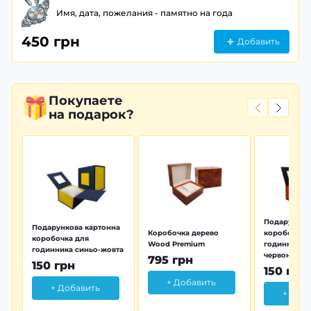
Имя, дата, пожелания - памятно на года
450 грн
Добавить
Покупаете
на подарок?
Подарунков
Подарункова картонна
Коробочка дерево
коробочка 
коробочка для
Wood Premium
годинника 
годинника синьо-жовта
червона
795 грн
150 грн
150 грн
+ Добавить
+ Добавить
+ Доб