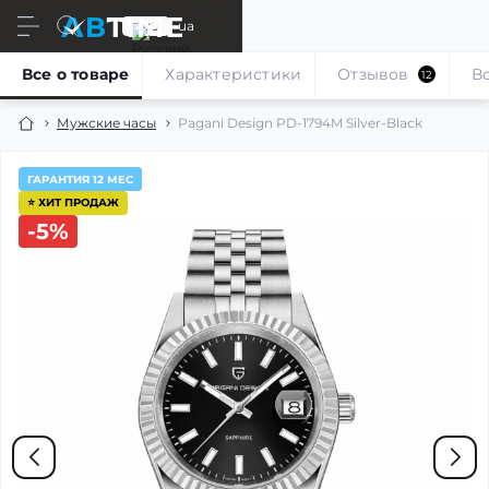
ru
ua
Все о товаре
Характеристики
Отзывов
В
12
Мужские часы
Pagani Design PD-1794M Silver-Black
ГАРАНТИЯ 12 МЕС
⭐ ХИТ ПРОДАЖ
-5%