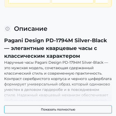
Описание
Pagani Design PD-1794M Silver-Black
— элегантные кварцевые часы с
классическим характером
Наручные часы Pagani Design PD-1794M Silver-Black —
это мужская модель, сочетающая сдержанный
классический стиль и современную практичность.
Контраст серебристого корпуса и черного циферблата
формирует универсальный образ, который одинаково
уместен в деловом гардеробе и в повседневном
стиле. Надежный кварцевый механизм обеспечивает
стабильную точность хода без необходимости частой
корректировки, а четкая разметка циферблата
Показать полностью
позволяет легко считывать время при любом