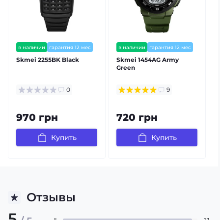
в наличии
гарантия 12 мес
в наличии
гарантия 12 мес
Skmei 2255BK Black
Skmei 1454AG Army
Green
g
0
9
970 грн
720 грн
Купить
Купить
Отзывы
5
5
23