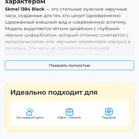
характером
Skmei 1384 Black
— это стильные мужские наручные
часы, созданные для тех, кто ценит одновременно
сдержанный внешний вид и современную эстетику.
Модель выделяется чётким дизайном с глубоким
чёрным циферблатом, который отлично сочетается с
металлическими или чёрными элементами корпуса и
ремешка. Эти часы не стремятся к излишней
помпезности — наоборот, они привлекают
универсальностью и легко вписываются как в
Показать полностью
повседневные образы, так и в более деловые или
стильные комплекты. Внешний вид подчёркивает вкус
владельца и гармонично дополняет гардероб, не
перегружая образ.
Идеально подходит для
Преимущества и особенности
Эта модель создана для мужчин, которые хотят
На каждый день
Офис / Бизнес
Подарок
получить надёжный аксессуар с привлекательным
дизайном и комфортной посадкой на запястье. Часы
имеют чётко структурированный циферблат с
контрастными метками, благодаря чему удобно