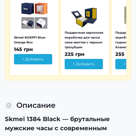
Подарочная картонная
Подарунков
Skmei BOXPF1 Blue-
коробочка для часов
коробочка 
Orange Box
сине-желтая с черным
годинника з
трезубцем
блакитна тр
145 грн
225 грн
255 грн
+ Добавить
+ Добавить
+ Доб
Описание
Skmei 1384 Black — брутальные
мужские часы с современным