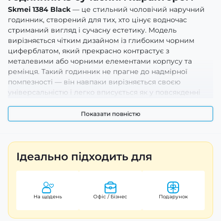
Skmei 1384 Black
— це стильний чоловічий наручний
годинник, створений для тих, хто цінує водночас
стриманий вигляд і сучасну естетику. Модель
вирізняється чітким дизайном із глибоким чорним
циферблатом, який прекрасно контрастує з
металевими або чорними елементами корпусу та
ремінця. Такий годинник не прагне до надмірної
помпезності — він навпаки вирізняється своєю
універсальністю і легко вписується як у повсякденні
образи, так і у більш ділові чи стильні комплекти. Його
стильний зовнішній вигляд підкреслює ваш смак і
Показати повністю
здатний доповнити будь-який гардероб без
перевантаження образу.
Ідеально підходить для
Переваги та особливості
Ця модель створена для чоловіків, які хочуть отримати
надійний аксесуар із привабливим зовнішнім
виглядом та комфортною посадкою на зап’ясті.
На щодень
Офіс / Бізнес
Подарунок
Годинник має чітко структурований циферблат із
контрастними мітками, що дозволяє зручно