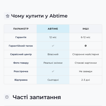
Чому купити у Abtime
ПАРАМЕТР
ABTIME
ІНШІ
Гарантія
12 міс
6-12 міс
Гарантійний талон
✅
🚫
Сервісний центр
Власний
Стороння майстерня
Фото товару
Реальні знімки
Стокові картинки
Розстрочка
✅
Не завжди
Відправка
Сьогодні
2-3 дні
Часті запитання