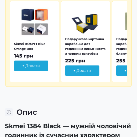
Подарункова картонна
Подарунков
Skmei BOXPF1 Blue-
коробочка для
коробочка 
Orange Box
годинника синьо-жовта
годинника з
з чорним тризубом
блакитна тр
145 грн
225 грн
255 грн
+ Додати
+ Додати
+ Дод
Опис
Skmei 1384 Black — мужній чоловічий
годинник із сучасним характером