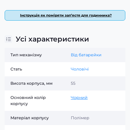
відстежувати час у різних умовах освітлення.
Лаконічний дизайн не відволікає від головного, але
робить акцент на деталей, які важливі у
Інструкція як поміряти зап’ястя для годинника?
повсякденному використанні. Skmei 1384 Black — це не
просто годинник для показу часу, це аксесуар, який
робить образ цілісним, додає шарму та впевненості
Усі характеристики
власнику.
Особлива увага приділена не лише зовнішньому
Тип механізму
Від батарейки
вигляду, але й комфортові носіння. Модель
вирізняється зручністю браслета або ремінця, що
забезпечує приємну посадку на руці протягом усього
Стать
Чоловічі
дня. При цьому Skmei 1384 Black не перевантажений
зайвими функціями, що робить його оптимальним
Висота корпуса, мм
55
варіантом для тих, хто цінує простоту, надійність і стиль
у одному аксесуарі. Його стримана, але сучасна
Основний колір
Чорний
естетика дозволяє з легкістю поєднувати годинник з
корпусу
різним одягом — від класичної сорочки до
повсякденних футболок і джинсів.
Матеріал корпусу
Полімер
Глибокий чорний циферблат
— створює чіткий
контраст і привабливий вигляд.