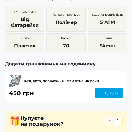
Тип механізму
Матеріал корпусу
Водонепроникність
Від
Полімер
5 ATM
батарейки
Скло
Вага, г
Бренд
Пластик
70
Skmei
Додати гравіювання на годиннику
Ім'я, дата, побажання - пам'ятно на роки
450 грн
Додати
Купуєте
на подарунок?