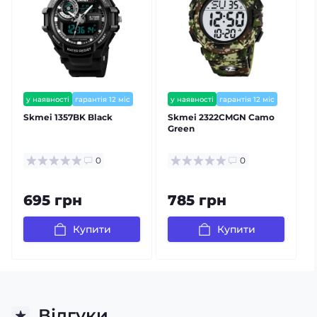
у наявності
гарантія 12 міс
у наявності
гарантія 12 міс
залишилось мало
Skmei 1357BK Black
Skmei 2322CMGN Camo
S
Green
0
0
695 грн
785 грн
Купити
Купити
Відгуки