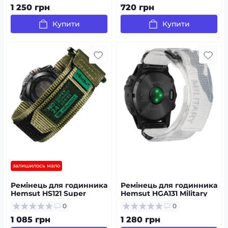
1 250 грн
720 грн
Купити
Купити
залишилось мало
Ремінець для годинника
Ремінець для годинника
Hemsut HS121 Super
Hemsut HGA131 Military
Strong Nylon Garmin
nylon strap with Velcro
0
0
Green 22 mm
Garmin Camo White 22
mm
1 085 грн
1 280 грн