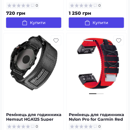
Army Green 22 мм
Paracord Garmin Khaki
0
0
22 mm
720 грн
1 250 грн
Купити
Купити
Ремінець для годинника
Ремінець для годинника
Hemsut HGA125 Super
Nylon Pro for Garmin Red
Rugged Garmin Black 20
22 мм
0
0
mm