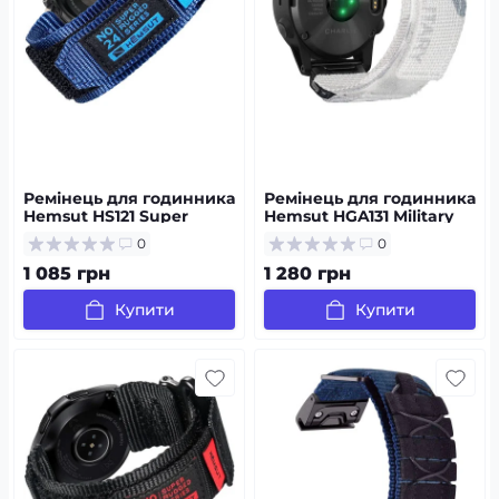
Ремінець для годинника
Ремінець для годинника
Hemsut HS121 Super
Hemsut HGA131 Military
Strong Nylon Garmin
nylon strap with Velcro
0
0
Blue 22 mm
Garmin Camo White 20
mm
1 085 грн
1 280 грн
Купити
Купити