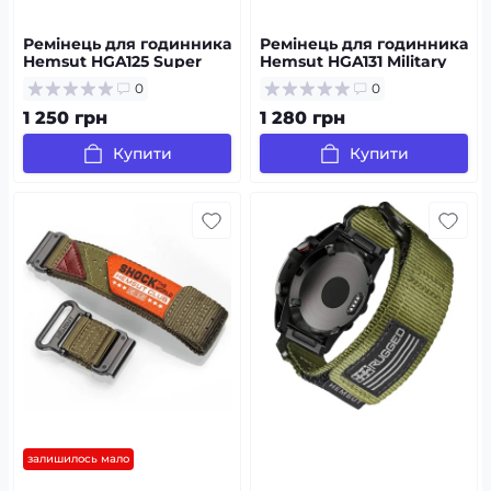
Ремінець для годинника
Ремінець для годинника
Hemsut HGA125 Super
Hemsut HGA131 Military
Rugged Garmin Black 22
nylon strap with Velcro
0
0
mm
Garmin Camo Green 20
mm
1 250 грн
1 280 грн
Купити
Купити
залишилось мало