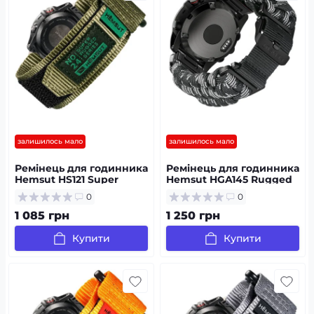
залишилось мало
залишилось мало
Ремінець для годинника
Ремінець для годинника
Hemsut HS121 Super
Hemsut HGA145 Rugged
Strong Nylon Garmin
Paracord Camo Grey
0
0
Green 20 mm
Garmin 22 mm
1 085 грн
1 250 грн
Купити
Купити