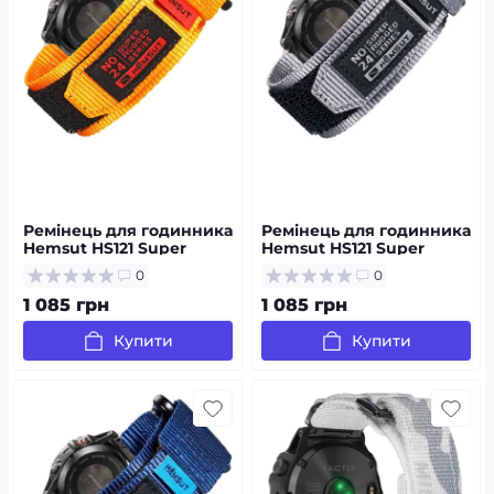
Ремінець для годинника
Ремінець для годинника
Hemsut HS121 Super
Hemsut HS121 Super
Strong Nylon Garmin
Strong Nylon Garmin
0
0
Orange 20 mm
Grey 22 mm
1 085 грн
1 085 грн
Купити
Купити