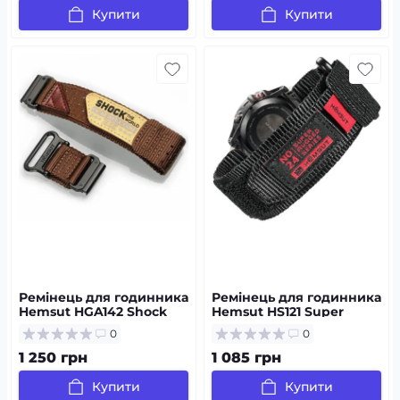
Купити
Купити
Ремінець для годинника
Ремінець для годинника
Hemsut HGA142 Shock
Hemsut HS121 Super
the world Garmin Brown
Strong Nylon Garmin
0
0
26 mm
Black 20 mm
1 250 грн
1 085 грн
Купити
Купити