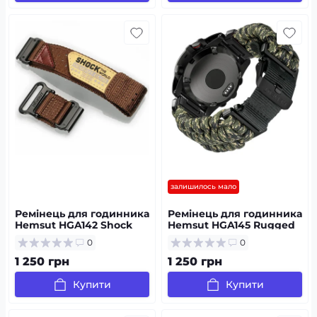
залишилось мало
Ремінець для годинника
Ремінець для годинника
Hemsut HGA142 Shock
Hemsut HGA145 Rugged
the world Garmin Brown
Paracord Garmin Army
0
0
22 mm
Green 22 mm
1 250 грн
1 250 грн
Купити
Купити