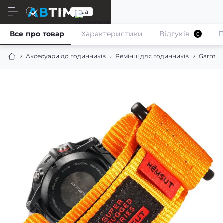
ru
ua
Все про товар
Характеристики
Відгуків
П
0
Аксесуари до годинників
Ремінці для годинників
Garmin