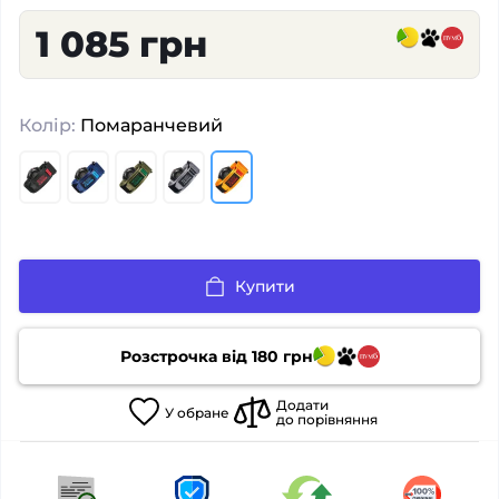
1 085 грн
Колір:
Помаранчевий
Купити
Розстрочка від
180
грн
Додати
У
обране
до порівняння