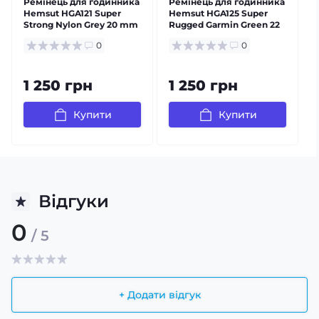
Ремінець для годинника
Ремінець для годинника
Hemsut HGA121 Super
Hemsut HGA125 Super
Strong Nylon Grey 20 mm
Rugged Garmin Green 22
S
mm
0
0
1 250 грн
1 250 грн
Купити
Купити
Відгуки
0
/ 5
+ Додати відгук