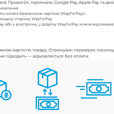
ard, Приват24, термінали, Google Pay, Apple Pay та дек
амовлення.
йн-оплата банківською карткою (WayForPay)».
хищену сторінку WayForPay.
Pay або у розстрочку; у додатку WayForPay можна відсканува
ною вартістю товару. Отримувач перевіряє посилку у
е підходить — відмовляється без оплати.