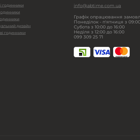
і годинники
info@abtime.com.ua
 годинники
Графік опрацювання замовл
годинники
Понеділок - п'ятниця з 09:00
уальний дизайн
Субота з 10:00 до 16:00
Неділя з 12:00 до 16:00
ві годинники
099 309 25 71