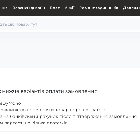
ання
Власний дизайн
Блог
Акції
Ремонт годинників
Дропшип
 нижче варіантів оплати замовлення.
ataByMono
можливістю перевірити товар перед оплатою
 на банківський рахунок після підтвердження замовлення
м вартості на кілька платежів