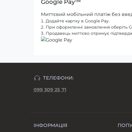
Google Pay™
Миттєвий мобільний платіж без введе
Додайте картку в Google Pay.
При оформленні замовлення оберіть Goo
Продавець миттєво отримує підтвердж
ТЕЛЕФОНИ:
099 309 25 71
ІНФОРМАЦІЯ
ПОП