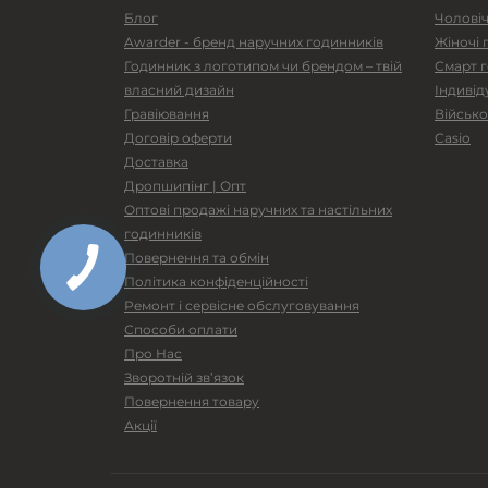
Блог
Чоловіч
Awarder - бренд наручних годинників
Жіночі
Годинник з логотипом чи брендом – твій
Смарт 
власний дизайн
Індивід
Гравіювання
Військо
Договір оферти
Casio
Доставка
Дропшипінг | Опт
Оптові продажі наручних та настільних
годинників
Повернення та обмін
Політика конфіденційності
Ремонт і сервісне обслуговування
Способи оплати
Про Нас
Зворотній зв’язок
Повернення товару
Акції