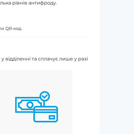
ілька рівнів антифроду.
ти QR-код.
 відділенні та сплачує лише у разі