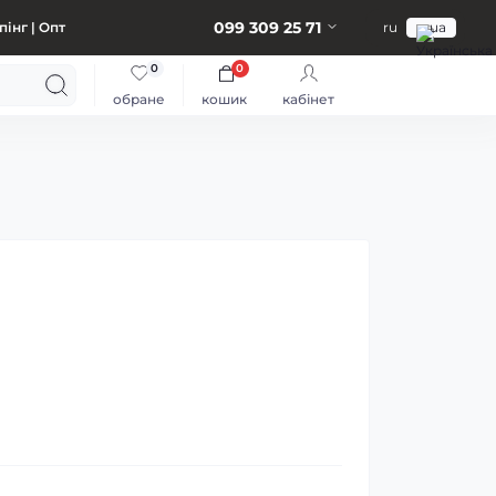
099 309 25 71
інг | Опт
ru
ua
0
0
обране
кошик
кабінет