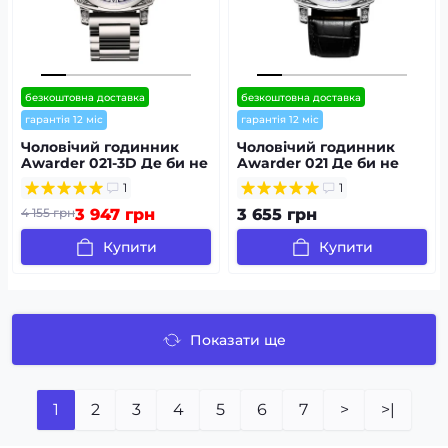
безкоштовна доставка
безкоштовна доставка
гарантія 12 міс
гарантія 12 міс
Чоловічий годинник
Чоловічий годинник
Awarder 021-3D Де би не
Awarder 021 Де би не
був Silver-White Steel
був Silver-Black
1
1
4 155 грн
3 947 грн
3 655 грн
Купити
Купити
Показати ще
1
2
3
4
5
6
7
>
>|