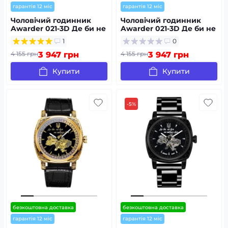
гарантія 12 міс
гарантія 12 міс
Чоловічий годинник
Чоловічий годинник
Awarder 021-3D Де би не
Awarder 021-3D Де би не
був Silver-Black Steel
був Gold-Black Steel
1
0
4 155 грн
3 947 грн
4 155 грн
3 947 грн
Купити
Купити
-5%
безкоштовна доставка
безкоштовна доставка
гарантія 12 міс
гарантія 12 міс