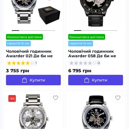
безкоштовна доставка
безкоштовна доставка
гарантія 12 міс
гарантія 12 міс
Чоловічий годинник
Чоловічий годинник
Awarder 021 Де би не
Awarder 058 Де би не
був Silver Steel
був Black-White Steel
1
0
3 755 грн
6 795 грн
Купити
Купити
-5%