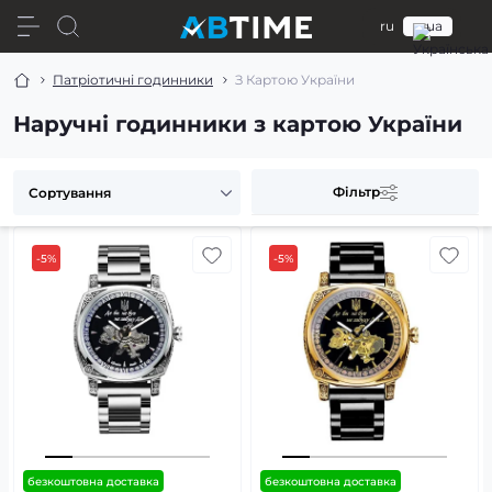
ru
ua
Патріотичні годинники
З Картою України
Наручні годинники з картою України
Фільтр
-5%
-5%
безкоштовна доставка
безкоштовна доставка