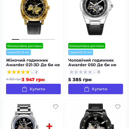
безкоштовна доставка
безкоштовна доставка
гарантія 12 міс
гарантія 12 міс
Жіночий годинник
Чоловічий годинник
Awarder 021-3D Де би не
Awarder 050 Де би не
була Gold-Black-Black
був Silver-Black Leather
2
0
Leather
4 155 грн
3 947 грн
5 385 грн
Купити
Купити