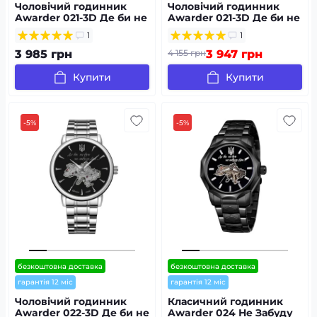
Чоловічий годинник
Чоловічий годинник
Awarder 021-3D Де би не
Awarder 021-3D Де би не
був Black-White Steel
був All Black Steel
1
1
3 985 грн
4 155 грн
3 947 грн
Купити
Купити
-5%
-5%
безкоштовна доставка
безкоштовна доставка
гарантія 12 міс
гарантія 12 міс
Чоловічий годинник
Класичний годинник
Awarder 022-3D Де би не
Awarder 024 Не Забуду