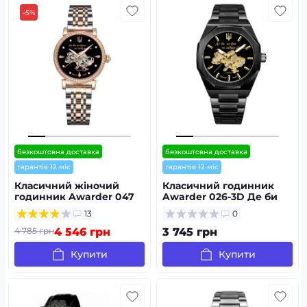
-5%
безкоштовна доставка
безкоштовна доставка
гарантія 12 міс
гарантія 12 міс
Класичний жіночий
Класичний годинник
годинник Awarder 047
Awarder 026-3D Де би
Де би не була Silver-
не був Black-Gold під
13
0
Gold-Black,
Індивідуальний дизайн,
водонепроникний
сталевий ремінець
4 785 грн
4 546 грн
3 745 грн
Купити
Купити