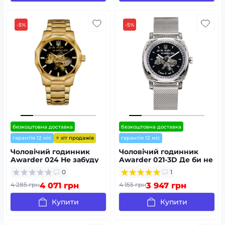
-5%
-5%
безкоштовна доставка
безкоштовна доставка
⭐ хіт продажів
гарантія 12 міс
гарантія 12 міс
Чоловічий годинник
Чоловічий годинник
Awarder 024 Не забуду
Awarder 021-3D Де би не
дім Gold-Black
був Silver-Black Mesh
0
1
4 285 грн
4 071 грн
4 155 грн
3 947 грн
Купити
Купити