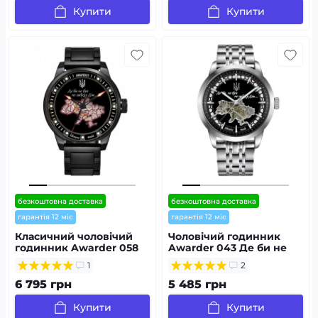
Купити
Купити
безкоштовна доставка
безкоштовна доставка
гарантія 12 міс
гарантія 12 міс
Класичний чоловічий
Чоловічий годинник
годинник Awarder 058
Awarder 043 Де би не
Де би не був All Black
був Silver-Black Steel
1
2
Steel,
Automatic
водонепроникний,
6 795 грн
5 485 грн
японський механізм
Купити
Купити