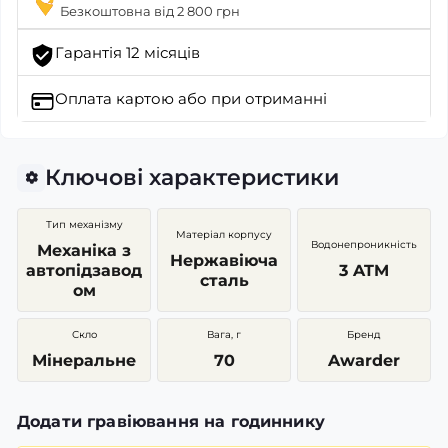
Безкоштовна від 2 800 грн
Гарантія 12 місяців
Оплата картою
або при отриманні
Ключові характеристики
Тип механізму
Матеріал корпусу
Водонепроникність
Механіка з
Нержавіюча
автопідзавод
3 ATM
сталь
ом
Скло
Вага, г
Бренд
Мінеральне
70
Awarder
Додати гравіювання на годиннику