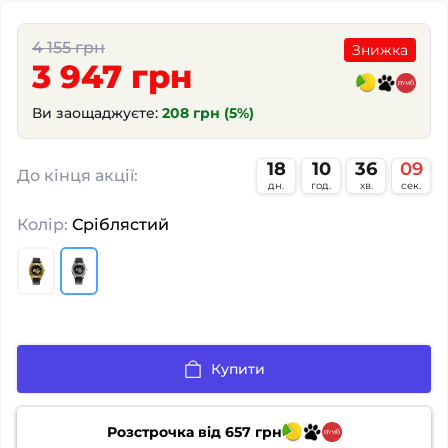
4 155 грн
Знижка
3 947 грн
Ви заощаджуєте:
208 грн (5%)
18
10
36
09
:
:
:
До кінця акції:
дн.
год.
хв.
сек.
Колір:
Сріблястий
Купити
Розстрочка від
657
грн