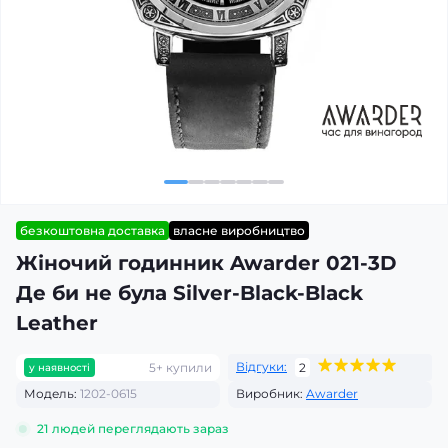
безкоштовна доставка
власне виробництво
Жіночий годинник Awarder 021-3D
Де би не була Silver-Black-Black
Leather
Відгуки:
5+ купили
2
у наявності
Модель:
1202-0615
Виробник:
Awarder
21
людей переглядають зараз