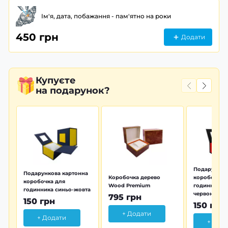
Ім'я, дата, побажання - пам'ятно на роки
450 грн
Додати
Купуєте
на подарунок?
Подарунков
Подарункова картонна
Коробочка дерево
коробочка 
коробочка для
Wood Premium
годинника 
годинника синьо-жовта
червона
795 грн
150 грн
150 грн
+ Додати
+ Додати
+ Дод