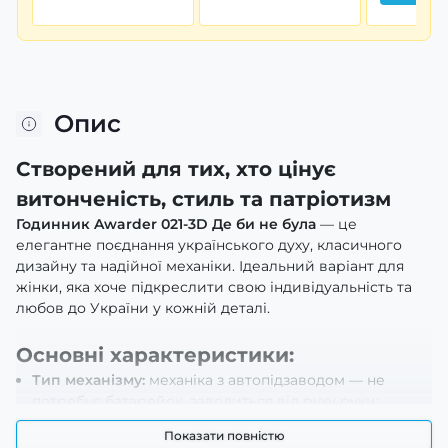
Опис
Створений для тих, хто цінує
витонченість, стиль та патріотизм
Годинник Awarder 021-3D Де би не була
— це
елегантне поєднання українського духу, класичного
дизайну та надійної механіки. Ідеальний варіант для
жінки, яка хоче підкреслити свою індивідуальність та
любов до України у кожній деталі.
Основні характеристики:
Тип механізму:
механіка з автопідзаводом — не
потребує батарейок, заводиться від руху руки;
Корпус:
виготовлений з нержавіючої сталі — стійкий
Показати повністю
до подряпин і зносу;