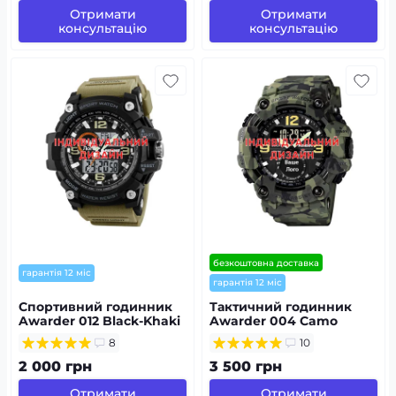
Отримати
Отримати
консультацію
консультацію
безкоштовна доставка
гарантія 12 міс
гарантія 12 міс
Спортивний годинник
Тактичний годинник
Awarder 012 Black-Khaki
Awarder 004 Camo
під Індивідуальний
Green під
8
10
дизайн,
Індивідуальний дизайн,
водонепроникний,
водонепроникний,
2 000 грн
3 500 грн
будильник
будильник
Отримати
Отримати