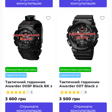
консультацію
консультацію
безкоштовна доставка
безкоштовна доставка
гарантія 12 міс
гарантія 12 міс
Тактичний годинник
Тактичний годинник
Awarder 005P Black BK з
Awarder 007 Black з
Індивідуальним
Індивідуальним
5
8
дизайном,
дизайном,
водозахищений,
водозахищений,
3 600 грн
3 500 грн
будильник, підсвітка
будильник, підсвітка
Отримати
Отримати
консультацію
консультацію