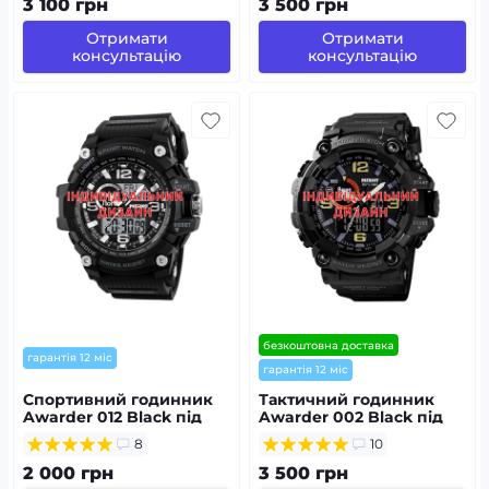
водонепроникний,
водонепроникний,
3 100 грн
3 500 грн
будильник
будильник
Отримати
Отримати
консультацію
консультацію
безкоштовна доставка
гарантія 12 міс
гарантія 12 міс
Спортивний годинник
Тактичний годинник
Awarder 012 Black під
Awarder 002 Black під
Індивідуальний дизайн,
Індивідуальний дизайн,
8
10
водонепроникний,
водонепроникний,
будильник
будильник
2 000 грн
3 500 грн