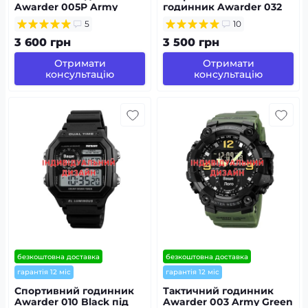
Awarder 005P Army
годинник Awarder 032
Green AG з
Army Green Black під
5
10
Індивідуальним
Індивідуальний дизайн,
дизайном,
водонепроникний
3 600 грн
3 500 грн
водозахищений,
будильник, підсвітка
Отримати
Отримати
консультацію
консультацію
безкоштовна доставка
безкоштовна доставка
гарантія 12 міс
гарантія 12 міс
Спортивний годинник
Тактичний годинник
Awarder 010 Black під
Awarder 003 Army Green