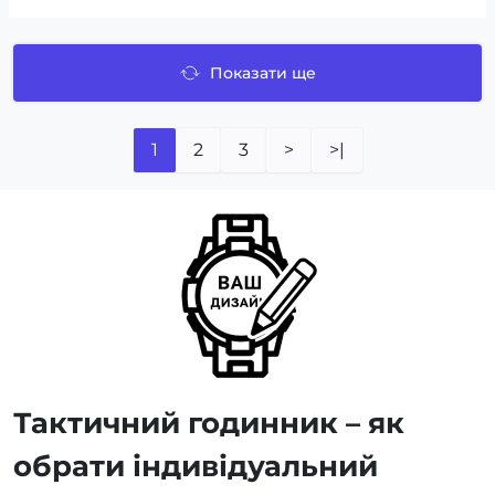
Показати ще
1
2
3
>
>|
Тактичний годинник – як
обрати індивідуальний