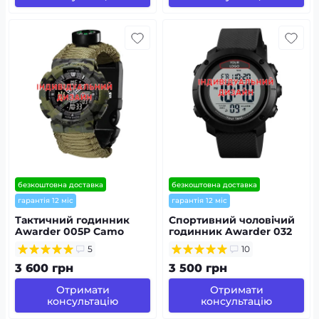
безкоштовна доставка
безкоштовна доставка
гарантія 12 міс
гарантія 12 міс
Тактичний годинник
Спортивний чоловічий
Awarder 005P Camo
годинник Awarder 032
Green AG з
Black White під
5
10
Індивідуальним
Індивідуальний дизайн,
дизайном,
водонепроникний
3 600 грн
3 500 грн
водозахищений,
будильник, підсвітка
Отримати
Отримати
консультацію
консультацію