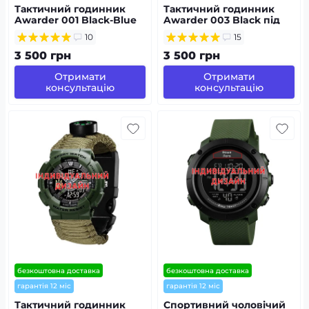
Тактичний годинник
Тактичний годинник
Awarder 001 Black-Blue
Awarder 003 Black під
під Індивідуальний
Індивідуальний дизайн,
10
15
дизайн,
водонепроникний,
водонепроникний,
будильник
3 500 грн
3 500 грн
будильник
Отримати
Отримати
консультацію
консультацію
безкоштовна доставка
безкоштовна доставка
гарантія 12 міс
гарантія 12 міс
Тактичний годинник
Спортивний чоловічий