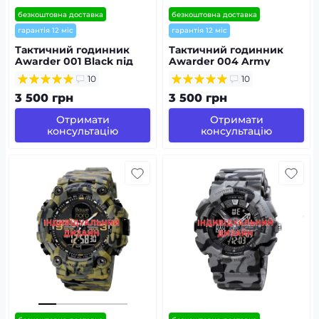
безкоштовна доставка
безкоштовна доставка
гарантія 12 міс
гарантія 12 міс
Тактичний годинник
Тактичний годинник
Awarder 001 Black під
Awarder 004 Army
Індивідуальний дизайн,
Green під
10
10
водонепроникний,
Індивідуальний дизайн,
будильник
водонепроникний,
3 500 грн
3 500 грн
будильник
Отримати
Отримати
консультацію
консультацію