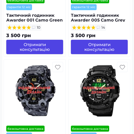
безкоштовна доставка
безкоштовна доставка
гарантія 12 міс
гарантія 12 міс
Тактичний годинник
Тактичний годинник
Awarder 001 Camo Green
Awarder 005 Camo Grey
під Індивідуальний
з Індивідуальним
10
14
дизайн,
дизайном,
водонепроникний,
водозахищений,
3 500 грн
3 500 грн
будильник
будильник, підсвітка
Отримати
Отримати
консультацію
консультацію
безкоштовна доставка
безкоштовна доставка