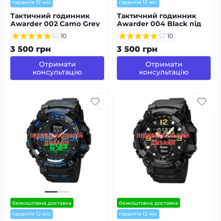
гарантія 12 міс
гарантія 12 міс
Тактичний годинник
Тактичний годинник
Awarder 002 Camo Grey
Awarder 004 Black під
під Індивідуальний
Індивідуальний дизайн,
10
10
дизайн,
водонепроникний,
водонепроникний,
будильник
3 500 грн
3 500 грн
будильник
Отримати
Отримати
консультацію
консультацію
безкоштовна доставка
безкоштовна доставка
гарантія 12 міс
гарантія 12 міс