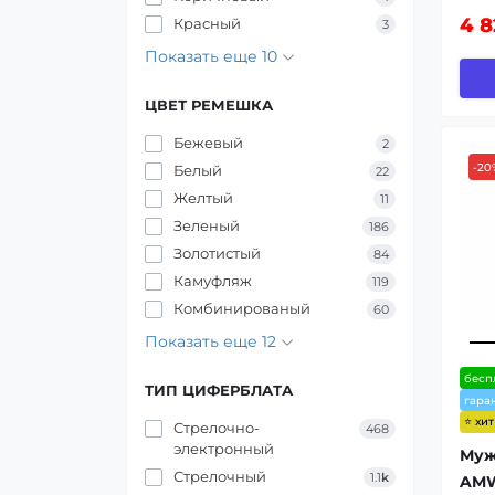
4 8
Красный
3
Показать еще 10
ЦВЕТ РЕМЕШКА
Бежевый
2
-20
Белый
22
Желтый
11
Зеленый
186
Золотистый
84
Камуфляж
119
Комбинированый
60
Показать еще 12
бесп
ТИП ЦИФЕРБЛАТА
гара
⭐ хи
Стрелочно-
468
электронный
Муж
Стрелочный
1.1
k
AMW