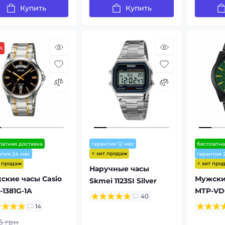
Купить
Купить
%
латная доставка
гарантия 12 мес
бесплатна
⭐ хит продаж
нтия 24 мес
гарантия 
т продаж
⭐ хит про
Наручные часы
ские часы Casio
Мужские
Skmei 1123SI Silver
1381G-1A
MTP-VD
40
14
5 грн