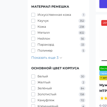
МАТЕРИАЛ РЕМЕШКА
Искусственная кожа
1
Каучук
352
-20
Кожа
238
Металл
832
Нейлон
56
Паракорд
33
Полимер
5
Показать еще 3
ОСНОВНОЙ ЦВЕТ КОРПУСА
бесп
гара
Белый
30
⭐ хи
Желтый
2
Муж
Зелёный
84
MTP-
Золотистый
158
Камуфляж
112
6 02
Коричневый
4