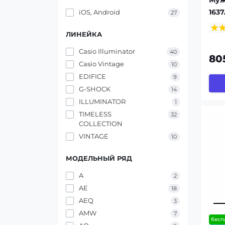
163
iOS, Android
27
ЛИНЕЙКА
Casio Illuminator
40
80
Casio Vintage
10
EDIFICE
9
G-SHOCK
14
ILLUMINATOR
1
TIMELESS
32
COLLECTION
VINTAGE
10
МОДЕЛЬНЫЙ РЯД
A
2
AE
18
AEQ
3
AMW
7
бесп