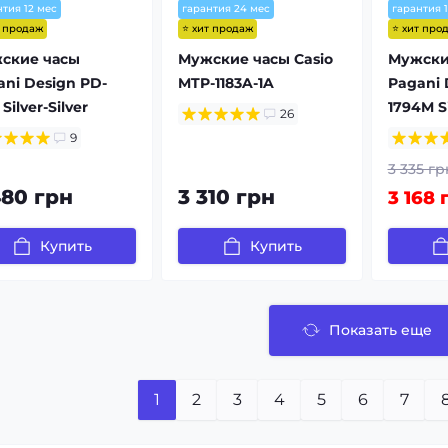
нтия 12 мес
гарантия 24 мес
гарантия 
т продаж
⭐ хит продаж
⭐ хит про
ские часы
Мужские часы Casio
Мужски
ani Design PD-
MTP-1183A-1A
Pagani 
 Silver-Silver
1794M Si
26
9
3 335 гр
480 грн
3 310 грн
3 168 
Купить
Купить
Показать еще
1
2
3
4
5
6
7