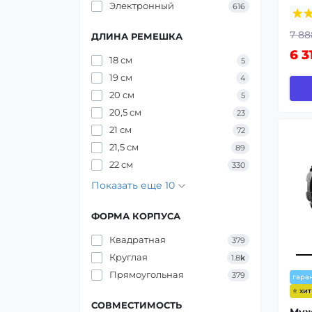
Электронный
616
7 88
ДЛИНА РЕМЕШКА
6 3
18 см
5
19 см
4
20 см
5
20,5 см
23
21 см
72
21,5 см
89
22 см
330
Показать еще 10
ФОРМА КОРПУСА
Квадратная
379
Круглая
1.8
k
Прямоугольная
379
гара
⭐ хи
СОВМЕСТИМОСТЬ
Муж