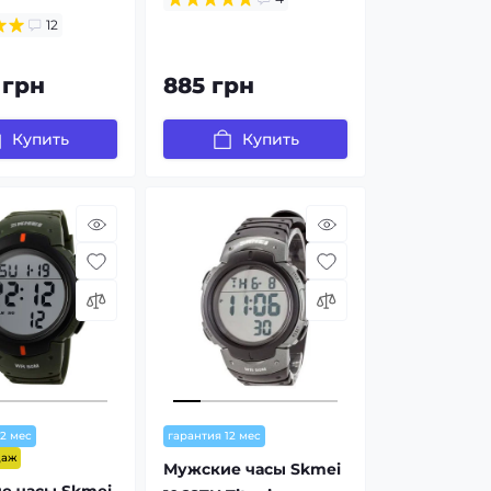
12
 грн
885 грн
Купить
Купить
12 мес
гарантия 12 мес
даж
Мужские часы Skmei
е часы Skmei