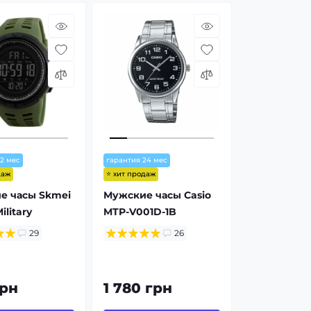
12 мес
гарантия 24 мес
даж
⭐ хит продаж
е часы Skmei
Мужские часы Casio
ilitary
MTP-V001D-1B
29
26
грн
1 780 грн