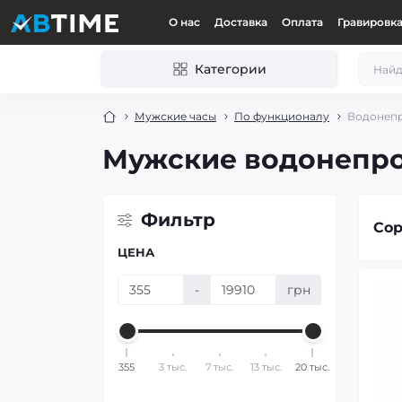
О нас
Доставка
Оплата
Гравировк
Категории
Мужские часы
По функционалу
Водонеп
Мужские водонепр
Фильтр
Сор
ЦЕНА
-
грн
355
3 тыс.
7 тыс.
13 тыс.
20 тыс.