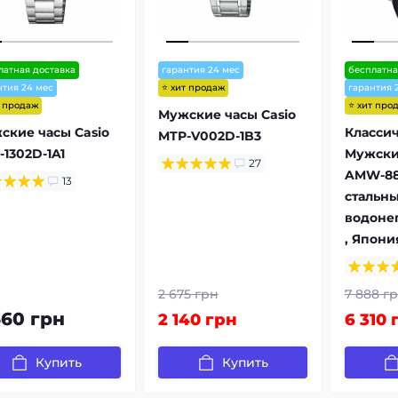
латная доставка
гарантия 24 мес
бесплатна
⭐ хит продаж
нтия 24 мес
гарантия 
т продаж
⭐ хит про
Мужские часы Casio
ские часы Casio
Класси
MTP-V002D-1B3
-1302D-1A1
Мужские
27
AMW-88
13
стальны
водоне
, Япони
2 675 грн
7 888 г
660 грн
2 140 грн
6 310 
Купить
Купить