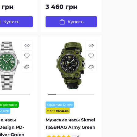
 грн
3 460 грн
Купить
Купить
я доставка
гарантия 12 мес
⭐ хит продаж
12 мес
е часы
Мужские часы Skmei
Design PD-
1155BNAG Army Green
ilver-Green
4