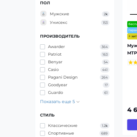
ПОЛ
Мужские
2
k
Унисекс
153
бесп
гара
ПРОИЗВОДИТЕЛЬ
⭐ хи
Муж
Awarder
364
MTP
Patriot
163
Benyar
54
Casio
441
Pagani Design
264
Goodyear
17
Guardo
61
Показать еще 5
4 
СТИЛЬ
Классические
1.2
k
Спортивные
689