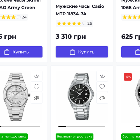
Мужские часы Casio
7AG Army Green
1068 Ar
MTP-1183A-7A
24
26
5 грн
3 310 грн
625 г
Купить
Купить
-5%
латная доставка
бесплатная доставка
бесплатна