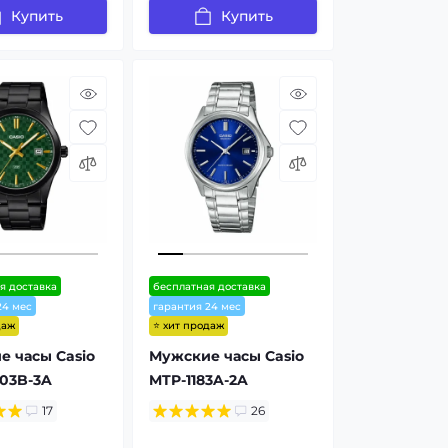
Купить
Купить
я доставка
бесплатная доставка
24 мес
гарантия 24 мес
даж
⭐ хит продаж
 часы Casio
Мужские часы Casio
03B-3A
MTP-1183A-2A
17
26