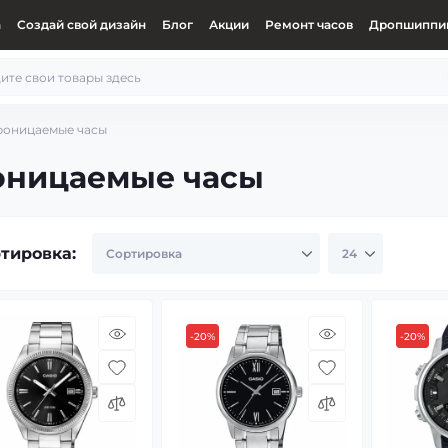
а
Создай свой дизайн
Блог
Акции
Ремонт часов
Дропшиппин
роницаемые часы
оницаемые часы
тировка:
-20%
-20%