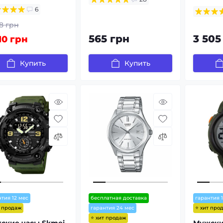
6
8 грн
565 грн
3 505
10 грн
Купить
Купить
нтия 12 мес
бесплатная доставка
гарантия 
т продаж
⭐ хит про
гарантия 24 мес
⭐ хит продаж
ские часы Skmei
Мужски