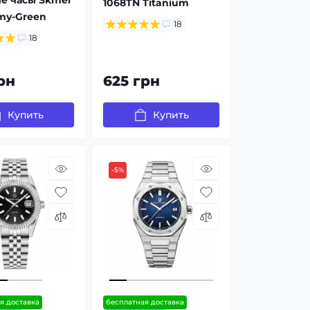
1068TN Titanium
my-Green
18
18
рн
625 грн
Купить
Купить
-5%
я доставка
бесплатная доставка