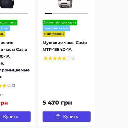
я доставка
бесплатная доставка
24 мес
гарантия 24 мес
даж
⭐ хит продаж
ческие
Мужские часы Casio
 часы Casio
MTP-1384D-1A
0-1A
5
е,
проницаемые
я
13
рн
5 470 грн
грн
Купить
Купить