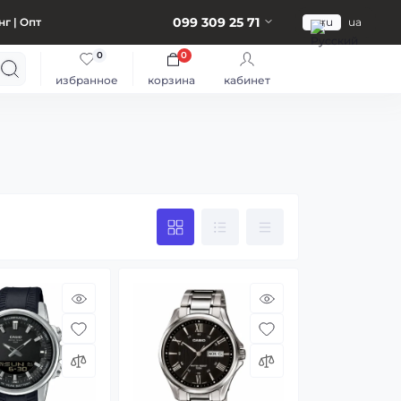
099 309 25 71
г | Опт
ru
ua
0
0
избранное
корзина
кабинет