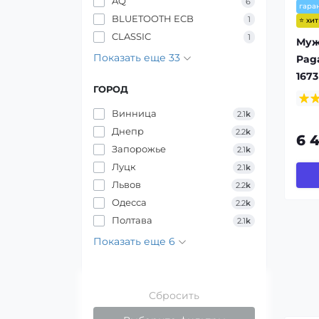
AQ
6
гара
BLUETOOTH ECB
1
⭐ хи
CLASSIC
1
Муж
Показать еще 33
Pag
1673
ГОРОД
Винница
2.1
k
Днепр
2.2
k
6 
Запорожье
2.1
k
Луцк
2.1
k
Львов
2.2
k
Одесса
2.2
k
Полтава
2.1
k
Показать еще 6
Сбросить