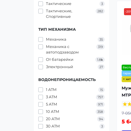
Тактические
3
Тактические,
282
-20
Спортивные
ТИП МЕХАНИЗМА
Механика
35
Механика с
319
автоподзаводом
От батарейки
1.8
k
Электронный
27
бесп
гара
⭐ хи
ВОДОНЕПРОНИЦАЕМОСТЬ
Муж
1 ATM
15
MTP
3 ATM
757
5 ATM
971
10 ATM
358
7 05
20 ATM
94
5 6
30 ATM
3