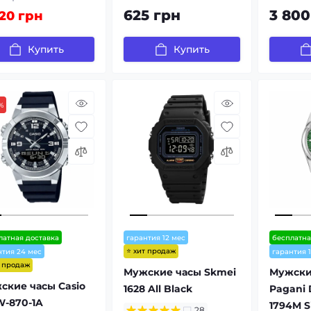
625 грн
3 800
20 грн
Купить
Купить
%
латная доставка
гарантия 12 мес
бесплатна
⭐ хит продаж
нтия 24 мес
гарантия 
т продаж
Мужские часы Skmei
Мужски
ские часы Casio
1628 All Black
Pagani 
-870-1A
1794M S
28