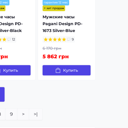
12 мес
гарантия 12 мес
даж
⭐ хит продаж
е часы
Мужские часы
Design PD-
Pagani Design PD-
lver-Black
1673 Silver-Blue
12
9
н
6 170 грн
грн
5 862 грн
Купить
Купить
8
9
>
>|