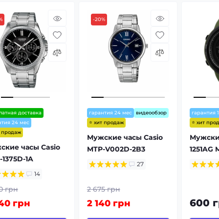
%
-20%
латная доставка
гарантия 24 мес
видеообзор
гарантия 
⭐ хит продаж
⭐ хит про
нтия 24 мес
т продаж
Мужские часы Casio
Мужски
ские часы Casio
MTP-V002D-2B3
1251AG M
-1375D-1A
27
14
0 грн
2 675 грн
600 
40 грн
2 140 грн