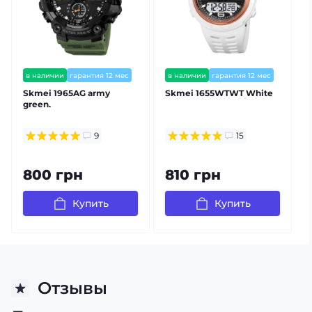
в наличии
гарантия 12 мес
в наличии
гарантия 12 мес
Skmei 1965AG army
Skmei 1655WTWT White
green.
9
15
800 грн
810 грн
Купить
Купить
Отзывы