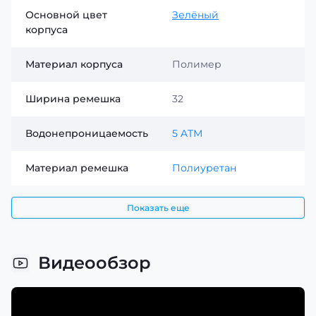
активной повседневности. Эта модель подчёркивает
Основной цвет
Зелёный
индивидуальность и остаётся функциональной в
корпуса
любых жизненных ситуациях.
Материал корпуса
Полимер
Ширина ремешка
32
Водонепроницаемость
5 ATM
Материал ремешка
Полиуретан
Показать еще
Видеообзор