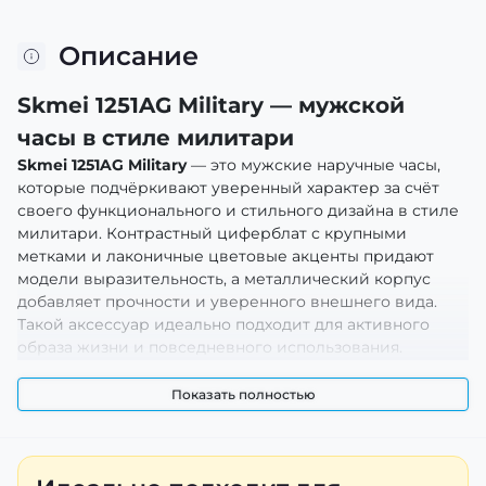
Описание
Skmei 1251AG Military — мужской
часы в стиле милитари
Skmei 1251AG Military
— это мужские наручные часы,
которые подчёркивают уверенный характер за счёт
своего функционального и стильного дизайна в стиле
милитари. Контрастный циферблат с крупными
метками и лаконичные цветовые акценты придают
модели выразительность, а металлический корпус
добавляет прочности и уверенного внешнего вида.
Такой аксессуар идеально подходит для активного
образа жизни и повседневного использования.
Показать полностью
Преимущества и особенности
Skmei 1251AG Military создан для мужчин, которые ценят
сочетание выносливости, практичности и стильного
дизайна. Часы удобно сидят на запястье, элементы