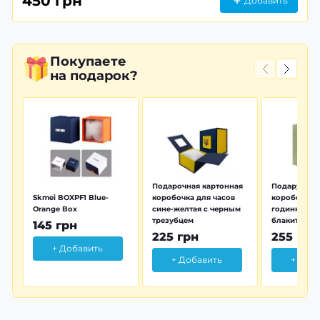
450 грн
Добавить
Покупаете
на подарок?
Подарочная картонная
Подарунков
Skmei BOXPF1 Blue-
коробочка для часов
коробочка 
Orange Box
сине-желтая с черным
годинника з
трезубцем
блакитна тр
145 грн
225 грн
255 грн
+ Добавить
+ Добавить
+ Доб