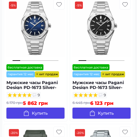
-5%
-5%
бесплатная доставка
бесплатная доставка
⭐ хит продаж
⭐ хит продаж
гарантия 12 мес
гарантия 12 мес
Мужские часы Pagani
Мужские часы Pagani
Design PD-1673 Silver-
Design PD-1673 Silver-
Blue
Black
9
9
6 170 грн
5 862 грн
6 445 грн
6 123 грн
Купить
Купить
-20%
-20%