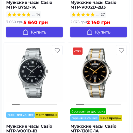
Мужские часы Casio
Мужские часы Casio
MTP-1375D-1A
MTP-V002D-2B3
14
27
7 050 грн
5 640 грн
2 675 грн
2 140 грн
Купить
Купить
-20%
бесплатная доставка
⭐ хит продаж
гарантия 24 мес
⭐ хит продаж
гарантия 24 мес
Мужские часы Casio
Мужские часы Casio
MTP-V001D-1B
MTP-1381G-1A