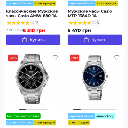
⭐ хит продаж
⭐ хит продаж
гарантия 24 мес
гарантия 24 мес
Классические Мужские
Мужские часы Casio
часы Casio AMW-880-1A
MTP-1384D-1A
стальные,
13
5
водонепроницаемые,
Япония
7 888 грн
6 310 грн
5 470 грн
Купить
Купить
-20%
-20%
бесплатная доставка
гарантия 24 мес
видеообзор
⭐ хит продаж
⭐ хит продаж
гарантия 24 мес