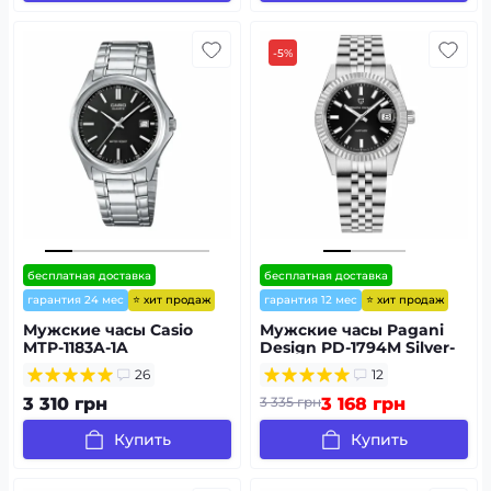
-5%
бесплатная доставка
бесплатная доставка
⭐ хит продаж
⭐ хит продаж
гарантия 24 мес
гарантия 12 мес
Мужские часы Casio
Мужские часы Pagani
MTP-1183A-1A
Design PD-1794M Silver-
Black
26
12
3 310 грн
3 335 грн
3 168 грн
Купить
Купить