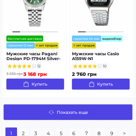
бесплатная доставка
гарантия 24 мес
видеообзор
⭐ хит продаж
⭐ хит продаж
гарантия 12 мес
Мужские часы Pagani
Мужские часы Casio
Design PD-1794M Silver-
A159W-N1
Green
12
10
3 335 грн
3 168 грн
2 760 грн
Купить
Купить
Показать еще
1
2
3
4
5
6
7
8
9
>