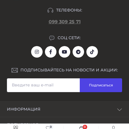
ТЕЛЕФОНЫ:
099 309 25 71
СОЦ СЕТИ:
ПОДПИСЫВАЙТЕСЬ НА НОВОСТИ И АКЦИИ:
Подписаться
ИНФОРМАЦИЯ
Блог
ПОПУЛЯРНОЕ
Awarder – бренд наручных часов
0
0