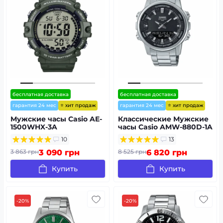
бесплатная доставка
бесплатная доставка
⭐ хит продаж
⭐ хит продаж
гарантия 24 мес
гарантия 24 мес
Мужские часы Casio AE-
Классические Мужские
1500WHX-3A
часы Casio AMW-880D-1A
стальные,
10
13
водонепроницаемые,
Япония.
3 863 грн
3 090 грн
8 525 грн
6 820 грн
Купить
Купить
-20%
-20%