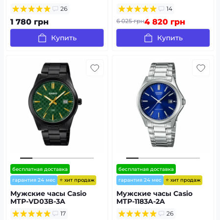
26
14
1 780 грн
6 025 грн
4 820 грн
Купить
Купить
бесплатная доставка
бесплатная доставка
⭐ хит продаж
⭐ хит продаж
гарантия 24 мес
гарантия 24 мес
Мужские часы Casio
Мужские часы Casio
MTP-VD03B-3A
MTP-1183A-2A
17
26