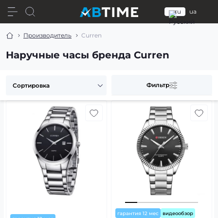
ru
ua
Производитель
Curren
Наручные часы бренда Curren
Фильтр
гарантия 12 мес
видеообзор