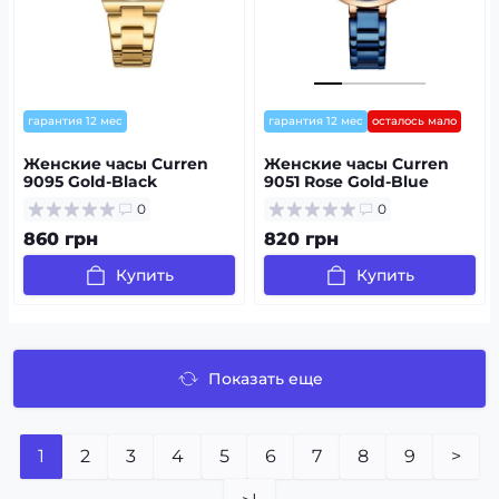
гарантия 12 мес
гарантия 12 мес
осталось мало
Женские часы Curren
Женские часы Сurren
9095 Gold-Black
9051 Rose Gold-Blue
0
0
860 грн
820 грн
Купить
Купить
Показать еще
1
2
3
4
5
6
7
8
9
>