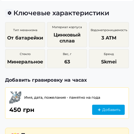
Ключевые характеристики
Материал корпуса
Тип механизма
Водонепроницаемость
Цинковый
От батарейки
3 ATM
сплав
Стекло
Вес, г
Бренд
Минеральное
63
Skmei
Добавить гравировку на часах
Имя, дата, пожелания - памятно на года
450 грн
Добавить