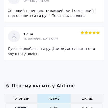
04 января (15:00)
Хороший годинник, не важкий, хоч і металевий і
гарно дивиться на руці. Поки я задоволена
Соня
02 декабря 2025 (15:07)
Дуже сподобався, на руці виглядає елегантно та
зручний у носінні
Почему купить у Abtime
ПАРАМЕТР
ABTIME
ДРУГИЕ
Гарантия
12 мес
6-12 мес