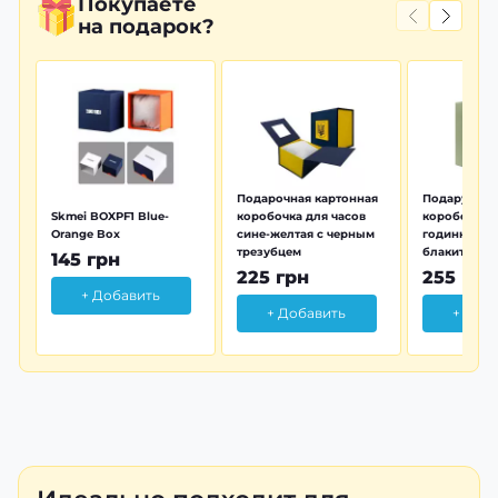
Покупаете
на подарок?
Подарочная картонная
Подарунков
Skmei BOXPF1 Blue-
коробочка для часов
коробочка 
Orange Box
сине-желтая с черным
годинника з
трезубцем
блакитна тр
145 грн
225 грн
255 грн
+ Добавить
+ Добавить
+ Доб