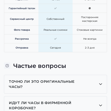
Гарантийный талон
✅
🚫
Посторонняя
Сервисный центр
Собственный
мастерская
Фото товара
Реальные снимки
Стоковые картинки
Рассрочка
✅
Не всегда
Отправка
Сегодня
2-3 дня
Частые вопросы
ТОЧНО ЛИ ЭТО ОРИГИНАЛЬНЫЕ
ЧАСЫ?
Да, все часы у нас только оригинальные, мы
являемся представителем многих брендов.
ИДУТ ЛИ ЧАСЫ В ФИРМЕННОЙ
КОРОБОЧКЕ?