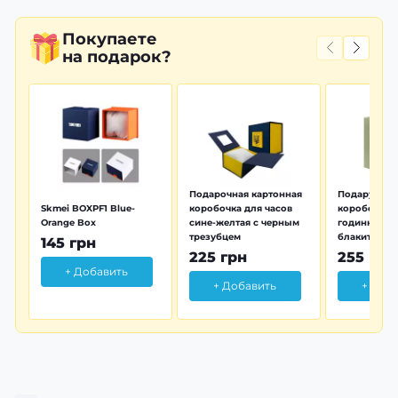
Покупаете
на подарок?
Подарочная картонная
Подарунков
Skmei BOXPF1 Blue-
коробочка для часов
коробочка 
Orange Box
сине-желтая с черным
годинника з
трезубцем
блакитна тр
145 грн
225 грн
255 грн
+ Добавить
+ Добавить
+ Доб