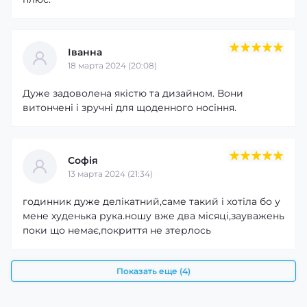
Іванна
18 марта 2024 (20:08)
Дуже задоволена якістю та дизайном. Вони
витончені і зручні для щоденного носіння.
Софія
13 марта 2024 (21:34)
годинник дуже делікатний,саме такий і хотіла бо у
мене худенька рука.ношу вже два місяці,зауважень
поки що немає,покриття не зтерлось
Показать еще (4)