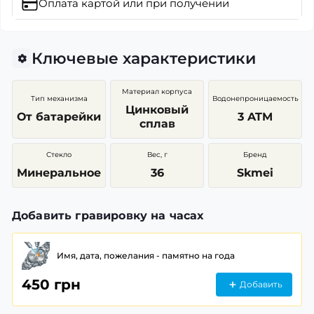
Оплата картой
или при получении
Ключевые характеристики
Материал корпуса
Тип механизма
Водонепроницаемость
Цинковый
От батарейки
3 ATM
сплав
Стекло
Вес, г
Бренд
Минеральное
36
Skmei
Добавить гравировку на часах
Имя, дата, пожелания - памятно на года
450 грн
Добавить