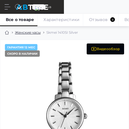
ru
ua
Все о товаре
Характеристики
Отзывов
В
8
Женские часы
Skmei 1410SI Silver
ГАРАНТИЯ 12 МЕС
Видеообзор
СКОРО В НАЛИЧИИ