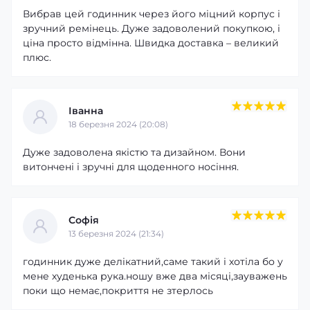
Вибрав цей годинник через його міцний корпус і
зручний ремінець. Дуже задоволений покупкою, і
ціна просто відмінна. Швидка доставка – великий
плюс.
Іванна
18 березня 2024 (20:08)
Дуже задоволена якістю та дизайном. Вони
витончені і зручні для щоденного носіння.
Софія
13 березня 2024 (21:34)
годинник дуже делікатний,саме такий і хотіла бо у
мене худенька рука.ношу вже два місяці,зауважень
поки що немає,покриття не зтерлось