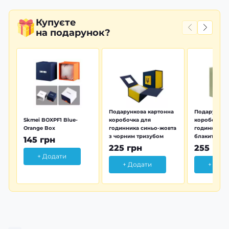
Купуєте
на подарунок?
Подарункова картонна
Подарунков
Skmei BOXPF1 Blue-
коробочка для
коробочка 
Orange Box
годинника синьо-жовта
годинника з
з чорним тризубом
блакитна тр
145 грн
225 грн
255 грн
+ Додати
+ Додати
+ Дод