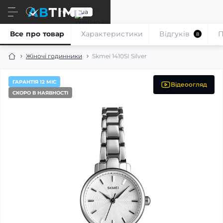
ru
ua
Все про товар
Характеристики
Відгуків
П
8
Жіночі годинники
Skmei 1410SI Silver
ГАРАНТІЯ 12 МІС
Відеоогляд
СКОРО В НАЯВНОСТІ