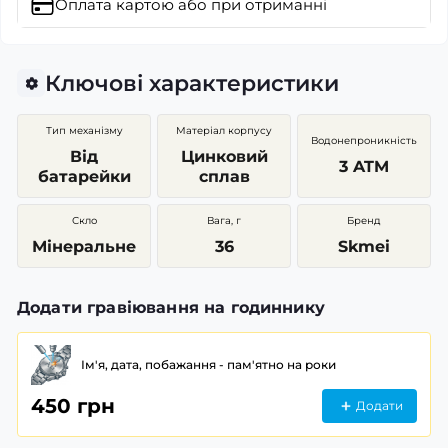
Оплата картою
або при отриманні
Ключові характеристики
Тип механізму
Матеріал корпусу
Водонепроникність
Від
Цинковий
3 ATM
батарейки
сплав
Скло
Вага, г
Бренд
Мінеральне
36
Skmei
Додати гравіювання на годиннику
Ім'я, дата, побажання - пам'ятно на роки
450 грн
Додати