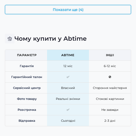
Показати ще (4)
Чому купити у Abtime
ПАРАМЕТР
ABTIME
ІНШІ
Гарантія
12 міс
6-12 міс
Гарантійний талон
✅
🚫
Сервісний центр
Власний
Стороння майстерня
Фото товару
Реальні знімки
Стокові картинки
Розстрочка
✅
Не завжди
Відправка
Сьогодні
2-3 дні