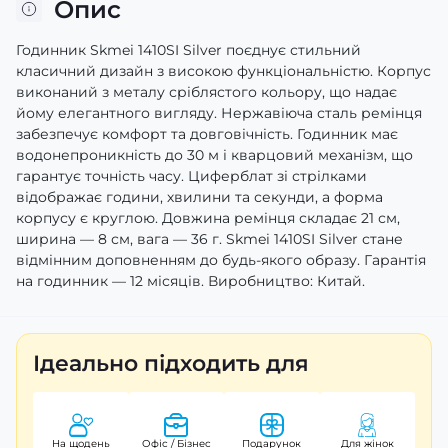
Опис
Годинник Skmei 1410SI Silver поєднує стильний
класичний дизайн з високою функціональністю. Корпус
виконаний з металу сріблястого кольору, що надає
йому елегантного вигляду. Нержавіюча сталь ремінця
забезпечує комфорт та довговічність. Годинник має
водонепроникність до 30 м і кварцовий механізм, що
гарантує точність часу. Циферблат зі стрілками
відображає години, хвилини та секунди, а форма
корпусу є круглою. Довжина ремінця складає 21 см,
ширина — 8 см, вага — 36 г. Skmei 1410SI Silver стане
відмінним доповненням до будь-якого образу. Гарантія
на годинник — 12 місяців. Виробництво: Китай.
Ідеально підходить для
На щодень
Офіс / Бізнес
Подарунок
Для жінок