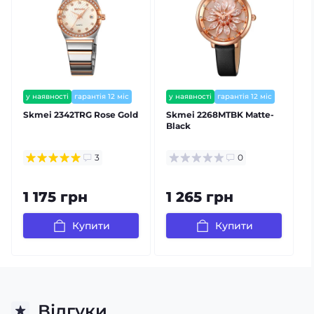
у наявності
гарантія 12 міс
у наявності
гарантія 12 міс
Skmei 2342TRG Rose Gold
Skmei 2268MTBK Matte-
Black
3
0
1 175 грн
1 265 грн
Купити
Купити
Відгуки