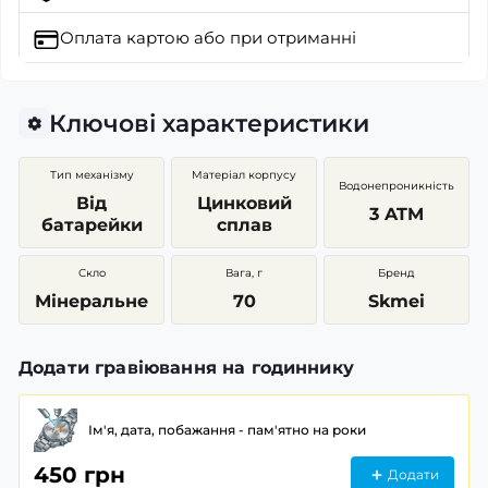
Оплата картою
або при отриманні
Ключові характеристики
Тип механізму
Матеріал корпусу
Водонепроникність
Від
Цинковий
3 ATM
батарейки
сплав
Скло
Вага, г
Бренд
Мінеральне
70
Skmei
Додати гравіювання на годиннику
Ім'я, дата, побажання - пам'ятно на роки
450 грн
Додати