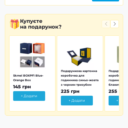
Купуєте
на подарунок?
Подарункова картонна
Подарунков
Skmei BOXPF1 Blue-
коробочка для
коробочка 
Orange Box
годинника синьо-жовта
годинника з
з чорним тризубом
блакитна тр
145 грн
225 грн
255 грн
+ Додати
+ Додати
+ Дод