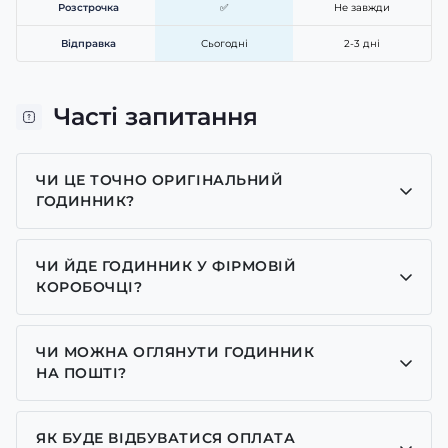
Розстрочка
✅
Не завжди
Відправка
Сьогодні
2-3 дні
Часті запитання
ЧИ ЦЕ ТОЧНО ОРИГІНАЛЬНИЙ
ГОДИННИК?
Так, усі годинники у нас лише оригінальні, ми є
представником багатьох брендів.
ЧИ ЙДЕ ГОДИННИК У ФІРМОВІЙ
КОРОБОЧЦІ?
Для годинників бренду Casio, Pagani Design,
GUARDO та GOODYEAR додаємо фірмові
ЧИ МОЖНА ОГЛЯНУТИ ГОДИННИК
коробочки із брендовим надписом. Для бренду
НА ПОШТІ?
AWARDER додаємо чорну із тризубом коробочку
Так у нас дозволений огляд годинників на пошті.
або камуфляжну(в залежності класична модель чи
спортивна) усі інші моделі відправляємо надійно
ЯК БУДЕ ВІДБУВАТИСЯ ОПЛАТА