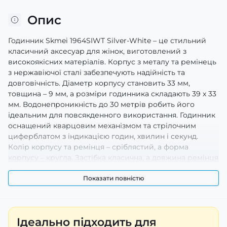
Опис
Годинник Skmei 1964SIWT Silver-White – це стильний
класичний аксесуар для жінок, виготовлений з
високоякісних матеріалів. Корпус з металу та ремінець
з нержавіючої сталі забезпечують надійність та
довговічність. Діаметр корпусу становить 33 мм,
товщина – 9 мм, а розміри годинника складають 39 х 33
мм. Водонепроникність до 30 метрів робить його
ідеальним для повсякденного використання. Годинник
оснащений кварцовим механізмом та стрілочним
циферблатом з індикацією годин, хвилин і секунд.
Колір корпусу та ремінця – сріблястий, а форма
корпусу – кругла. Застібка класична, а довжина ремінця
- 19 см та ширина - 14 мм. Гарантія – 12 місяців. Вага
годинника - 70 г. Вироблено в Китаї.
Показати повністю
Ідеально підходить для