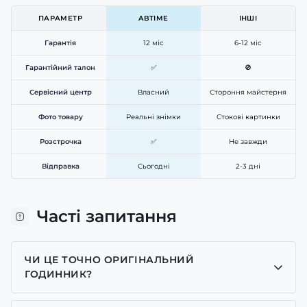
ПАРАМЕТР
ABTIME
ІНШІ
Гарантія
12 міс
6-12 міс
Гарантійний талон
✅
🚫
Сервісний центр
Власний
Стороння майстерня
Фото товару
Реальні знімки
Стокові картинки
Розстрочка
✅
Не завжди
Відправка
Сьогодні
2-3 дні
Часті запитання
ЧИ ЦЕ ТОЧНО ОРИГІНАЛЬНИЙ
ГОДИННИК?
Так, усі годинники у нас лише оригінальні, ми є