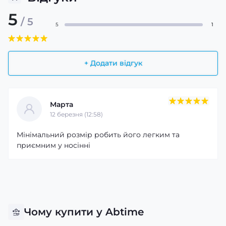
5
/ 5
5
1
+ Додати відгук
Марта
12 березня (12:58)
Мінімальний розмір робить його легким та
приємним у носінні
Чому купити у Abtime