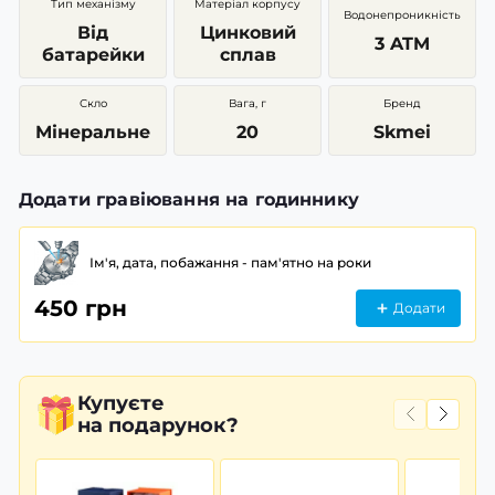
Тип механізму
Матеріал корпусу
Водонепроникність
Від
Цинковий
3 ATM
батарейки
сплав
Скло
Вага, г
Бренд
Мінеральне
20
Skmei
Додати гравіювання на годиннику
Ім'я, дата, побажання - пам'ятно на роки
450 грн
Додати
Купуєте
на подарунок?