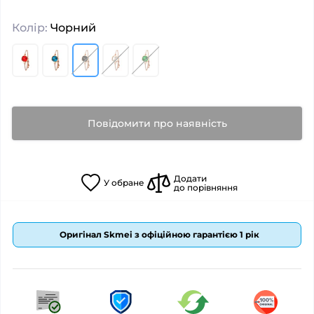
Колір:
Чорний
Повідомити про наявність
Додати
У
обране
до порівняння
Оригінал Skmei з офіційною гарантією 1 рік