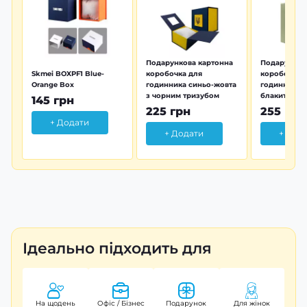
Подарункова картонна
Подарунков
Skmei BOXPF1 Blue-
коробочка для
коробочка 
Orange Box
годинника синьо-жовта
годинника з
з чорним тризубом
блакитна тр
145 грн
225 грн
255 грн
+ Додати
+ Додати
+ Дод
Ідеально підходить для
На щодень
Офіс / Бізнес
Подарунок
Для жінок