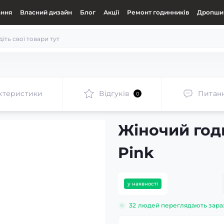
ання
Власний дизайн
Блог
Акції
Ремонт годинників
Дропшип
ктеристики
Відгуків
Питан
0
Жіночий год
Pink
у наявності
32
людей переглядають зара