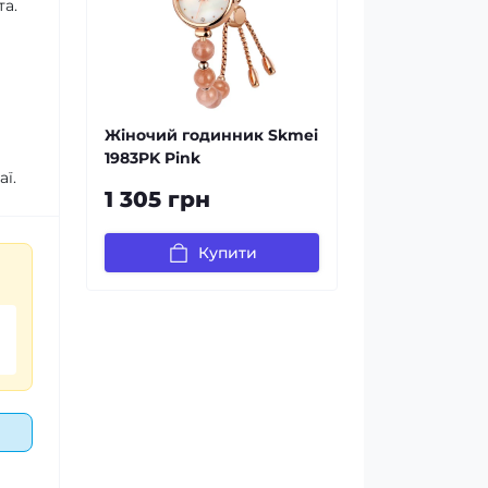
та.
Жіночий годинник Skmei
1983PK Pink
аї.
1 305 грн
Купити