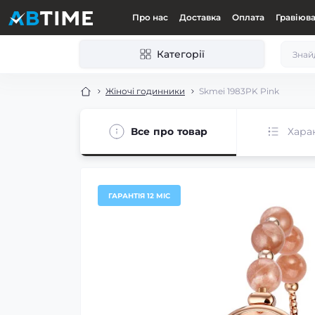
Про нас
Доставка
Оплата
Гравіюв
Категорії
Жіночі годинники
Skmei 1983PK Pink
Все про товар
Хара
ГАРАНТІЯ 12 МІС