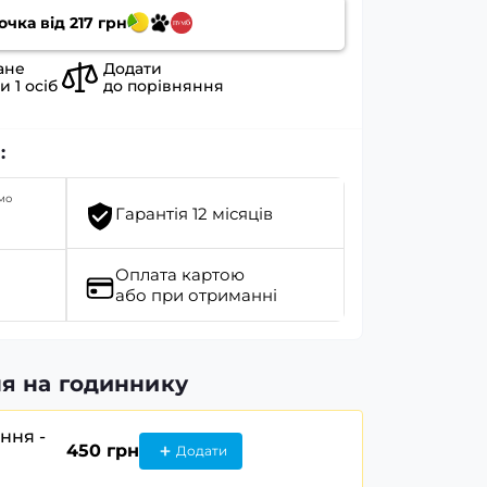
очка від
217
грн
ане
Додати
ли
1
осіб
до порівняння
:
мо
Гарантія 12 місяців
Оплата картою
або при отриманні
я на годиннику
ання -
450 грн
Додати