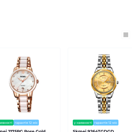
аявності
гарантія 12 міс
у наявності
гарантія 12 міс
mei 2175RG Rose Gold
Skmei 9264TGDGD