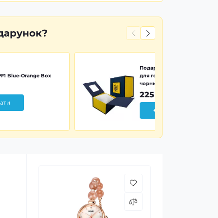
дарунок?
Подарункова картонна коро
F1 Blue-Orange Box
для годинника синьо-жовта 
чорним тризубом
225 грн
ати
+ Додати