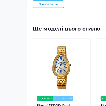
Показати ще
Ще моделі цього стилю
у наявності
гарантія 12 міс
у н
Skmei 2331GD Gold
Sk