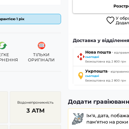
Розстр
У
обр
рантією 1 рік
Дода
Доставка у відділення
·
Нова пошта
відправи
ЕГКЕ
ТІЛЬКИ
сьогодні
РНЕННЯ
ОРИГІНАЛИ
Безкоштовна від 2 800 грн
·
Укрпошта
відправимо
сьогодні
Безкоштовна від 2 800 грн
Додати гравіюванн
Водонепроникність
3 ATM
Ім'я, дата, побаж
пам'ятно на роки