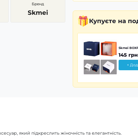
Бренд
Skmei
Купуєте
на по
Skmei BOXP
145 грн
+ Дод
сесуар, який підкреслить жіночність та елегантність.