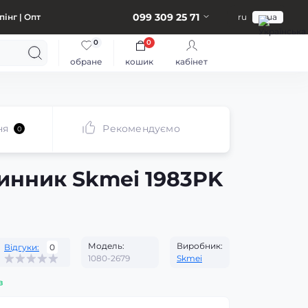
099 309 25 71
інг | Опт
ru
ua
0
0
обране
кошик
кабінет
ня
Рекомендуємо
0
инник Skmei 1983PK
Модель:
Виробник:
Відгуки:
0
1080-2679
Skmei
з