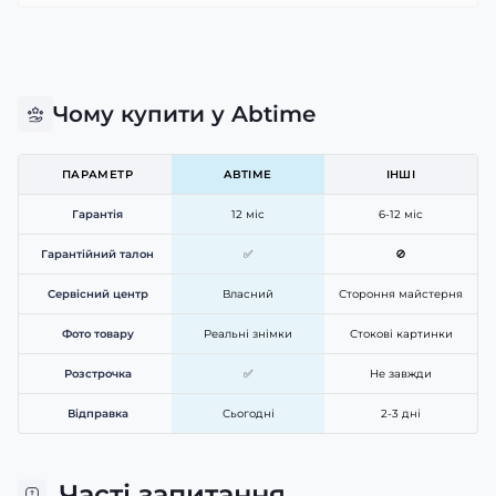
Чому купити у Abtime
ПАРАМЕТР
ABTIME
ІНШІ
Гарантія
12 міс
6-12 міс
Гарантійний талон
✅
🚫
Сервісний центр
Власний
Стороння майстерня
Фото товару
Реальні знімки
Стокові картинки
Розстрочка
✅
Не завжди
Відправка
Сьогодні
2-3 дні
Часті запитання