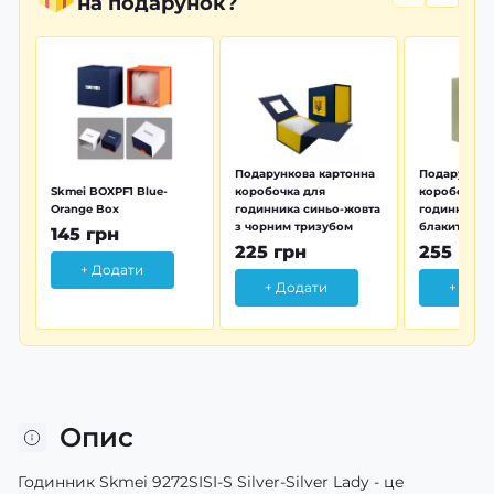
на подарунок?
Подарункова картонна
Подарунков
Skmei BOXPF1 Blue-
коробочка для
коробочка 
Orange Box
годинника синьо-жовта
годинника з
з чорним тризубом
блакитна тр
145 грн
225 грн
255 грн
+ Додати
+ Додати
+ Дод
Опис
Годинник Skmei 9272SISI-S Silver-Silver Lady - це