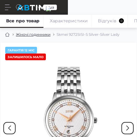
ru
ua
Все про товар
Характеристики
Відгуків
П
0
Жіночі годинники
Skmei 9272SISI-S Silver-Silver Lady
ГАРАНТІЯ 12 МІС
ЗАЛИШИЛОСЬ МАЛО