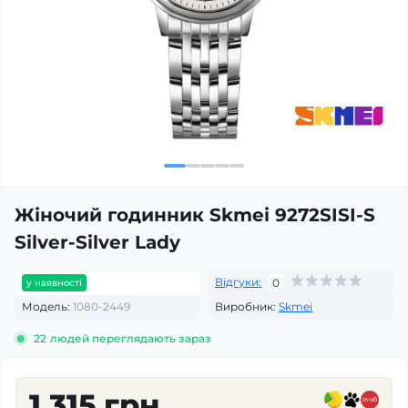
Жіночий годинник Skmei 9272SISI-S
Silver-Silver Lady
Відгуки:
0
у наявності
Модель:
1080-2449
Виробник:
Skmei
22
людей переглядають зараз
1 315 грн