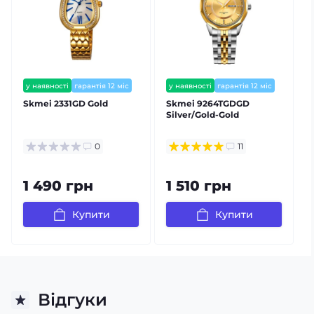
у наявності
гарантія 12 міс
у наявності
гарантія 12 міс
Skmei 2331GD Gold
Skmei 9264TGDGD
S
Silver/Gold-Gold
0
11
1 490 грн
1 510 грн
Купити
Купити
Відгуки