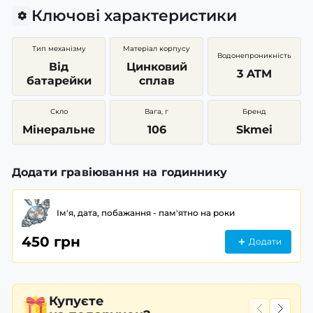
Ключові характеристики
Тип механізму
Матеріал корпусу
Водонепроникність
Від
Цинковий
3 ATM
батарейки
сплав
Скло
Вага, г
Бренд
Мінеральне
106
Skmei
Додати гравіювання на годиннику
Ім'я, дата, побажання - пам'ятно на роки
450 грн
Додати
Купуєте