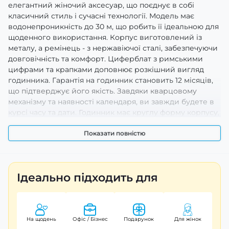
елегантний жіночий аксесуар, що поєднує в собі
класичний стиль і сучасні технології. Модель має
водонепроникність до 30 м, що робить її ідеальною для
щоденного використання. Корпус виготовлений із
металу, а ремінець - з нержавіючої сталі, забезпечуючи
довговічність та комфорт. Циферблат з римськими
цифрами та крапками доповнює розкішний вигляд
годинника. Гарантія на годинник становить 12 місяців,
що підтверджує його якість. Завдяки кварцовому
механізму та наявності календаря, ви завжди будете в
курсі часу та дати. Годинник має круглу форму корпусу,
завдовжки ремінця 21 см та шириною 18 см. Вага
годиника складає 106 г.
Показати повністю
Ідеально підходить для
На щодень
Офіс / Бізнес
Подарунок
Для жінок