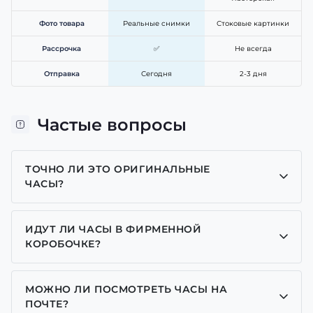
Фото товара
Реальные снимки
Стоковые картинки
Рассрочка
✅
Не всегда
Отправка
Сегодня
2-3 дня
Частые вопросы
ТОЧНО ЛИ ЭТО ОРИГИНАЛЬНЫЕ
ЧАСЫ?
Да, все часы у нас только оригинальные, мы
являемся представителем многих брендов.
ИДУТ ЛИ ЧАСЫ В ФИРМЕННОЙ
КОРОБОЧКЕ?
Для часов бренда Casio, Pagani Design, GUARDO и
GOODYEAR добавляем фирменные коробочки с
МОЖНО ЛИ ПОСМОТРЕТЬ ЧАСЫ НА
брендовой надписью. Для бренда AWARDER
ПОЧТЕ?