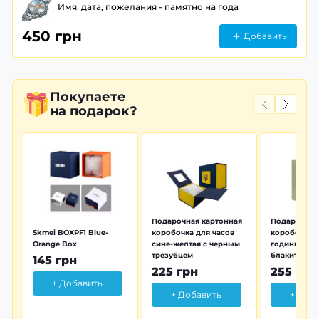
Имя, дата, пожелания - памятно на года
450 грн
Добавить
Покупаете
на подарок?
Подарочная картонная
Подарунков
Skmei BOXPF1 Blue-
коробочка для часов
коробочка 
Orange Box
сине-желтая с черным
годинника з
трезубцем
блакитна тр
145 грн
225 грн
255 грн
+ Добавить
+ Добавить
+ Доб