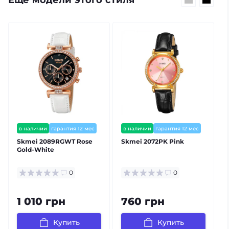
Еще модели этого стиля
в наличии
гарантия 12 мес
в наличии
гарантия 12 мес
Skmei 2089RGWT Rose
Skmei 2072PK Pink
Gold-White
0
0
1 010 грн
760 грн
Купить
Купить