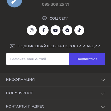
099 309 25 71
СОЦ СЕТИ:
ПОДПИСЫВАЙТЕСЬ НА НОВОСТИ И АКЦИИ:
Подписаться
ИНФОРМАЦИЯ
Блог
ПОПУЛЯРНОЕ
Awarder – бренд наручных часов
Возврат и обмен
Мужские часы
КОНТАКТЫ И АДРЕС
Гравировка
Женские часы